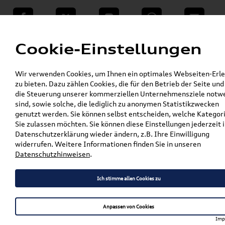
teilen
Twitter
Instagram
WhatsApp
E-Mail
Menü
Cookie-Einstellungen
»
Wir verwenden Cookies, um Ihnen ein optimales Webseiten-Erle
VW Shop - VW Originalteile und Zubehör
zu bieten. Dazu zählen Cookies, die für den Betrieb der Seite und
»
»
VW Zubehör
Komfort & Schutz
die Steuerung unserer kommerziellen Unternehmensziele notw
»
»
Gummifußmatten
Caddy
sind, sowie solche, die lediglich zu anonymen Statistikzwecken
Original VW Caddy (V) Gummifußmatten Satz
genutzt werden. Sie können selbst entscheiden, welche Kategor
Vorne 2K8061502 82V
Sie zulassen möchten. Sie können diese Einstellungen jederzeit i
Datenschutzerklärung wieder ändern, z.B. Ihre Einwilligung
Original VW Caddy (V)
widerrufen. Weitere Informationen finden Sie in unseren
Datenschutzhinweisen
.
Gummifußmatten Satz
Vorne 2K8061502 82V
Ich stimme allen Cookies zu
Anpassen von Cookies
Artikelbeschreibung
Imp