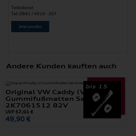
Teiledienst
Tel: 0841 / 4914 - 307
Jetzt anrufen
Andere Kunden kauften auch
bis 15
Original VW Caddy (V)
Gummifußmatten Satz Hinten
2K7061512 82V
UVP
57,91
€
49,90 €