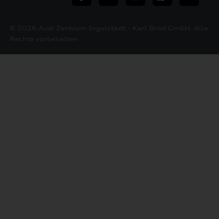
Mail
© 2026 Audi Zentrum Ingolstadt - Karl Brod GmbH. Alle
Rechte vorbehalten