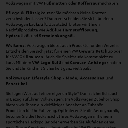
Volkswagen mit VW
Fußmatten
oder
Kofferraumschalen
.
Pflege & Flüssigkeiten
: Sie möchten kleine Kratzer
verschwinden lassen? Dann entscheiden Sie sich für einen
Volkswagen
Lackstift
. Zusätzlich bieten wir Ihnen
Nachfüllprodukte wie
AdBlue Harnstofflösung
,
Hydrauliköl
und
Servolenkungsöl
.
Weiteres
: Volkswagen bietet auch Produkte für den Verzehr.
Entscheiden Sie sich jetzt für einen VW
Gewürz Ketchup
oder
für VW
Grillsaucen
. Auch die Spielfreude kommt nicht zu
kurz. Mit dem
VW Lego Bulli
und
Caravan Anhänger
haben
Sie und Ihr Kind mit Sicherheit ganz viel Spaß.
Volkswagen Lifestyle Shop - Mode, Accessoires und
Fanartikel
Sie legen Wert auf einen eigenen Style? Dann sicherlich auch
in Bezug auf Ihren Volkswagen. Im Volkswagen Zubehör Shop
bieten wir Ihnen ein vielfältiges Angebot an Zubehör
Produkten für Ihr Fahrzeug. Optimieren Sie die Aerodynamik,
betonen Sie die Heckansicht Ihres Volkswagen mit einem
sportlichen Heckspoiler oder erwerben Sie Alufelgen genau
nach Ihrem Geschmack. Jetzt online im VW Shop entdecken