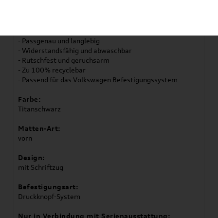
- Volkswagen Original Allwetterfußmatten
- 2er-Set für vorne
- Mit Fahrzeugschriftzug
- Passgenau und langlebig
- Widerstandsfähig und abwaschbar
- Rutschfest und geruchsarm
- Zu 100% recyclebar
- Passend für das Volkswagen Befestigungssystem
Farbe:
Titanschwarz
Matten-Art:
vorn
Design:
mit Schriftzug
Befestigungsart:
Druckknopf-System
Nur in Verbindung mit Serienausstattung: