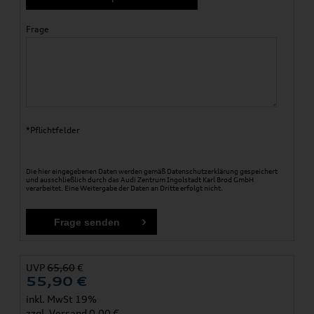
Frage
*Pflichtfelder
Die hier eingegebenen Daten werden gemäß
Datenschutzerklärung
gespeichert
und ausschließlich durch das Audi Zentrum Ingolstadt Karl Brod GmbH
verarbeitet. Eine Weitergabe der Daten an Dritte erfolgt nicht.
UVP
65,60
€
55,90
€
inkl. MwSt 19%
zzgl.
Versand
0,00 €