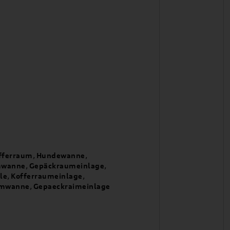
fferraum
,
Hundewanne
,
mwanne
,
Gepäckraumeinlage
,
le
,
Kofferraumeinlage
,
umwanne
,
Gepaeckraimeinlage