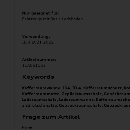
Nur geeignet für:
Fahrzeuge mit Basis-Ladeboden
Verwendung:
ID.4 2021-2022
Artikelnummer:
11A061161
Keywords
Kofferraumwanne
,
ID4
,
ID 4
,
Kofferraumschutz
,
Ko
Kofferraummatte
,
Gepäckraumschale
,
Gepäckrau
Laderaumschale
,
Laderaumwanne
,
Kofferraumscha
antirutschmatte
,
Gepaeckraumschale
,
Gepaeckra
Frage zum Artikel
Name