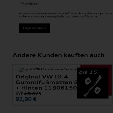
*Pflichtfelder
Die hier eingegebenen Daten werden gemäß
Datenschutzerklärung
gespeichert un
GmbH verarbeitet. Eine Weitergabe der Daten an Dritte erfolgt nicht.
Andere Kunden kauften auch
bis 15
Original VW ID.4
Gummifußmatten Satz Vorne
+ Hinten 11B061500 82V
UVP
109,00
€
92,90 €