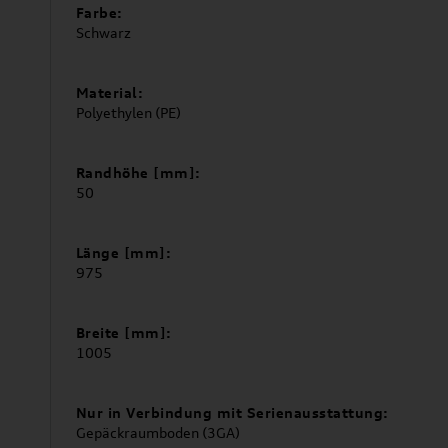
Farbe:
Schwarz
Material:
Polyethylen (PE)
Randhöhe [mm]:
50
Länge [mm]:
975
Breite [mm]:
1005
Nur in Verbindung mit Serienausstattung:
Gepäckraumboden (3GA)