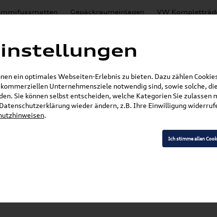
mmifussmatten
Gepäckraumeinlagen
VW Kompletträd
Mystery Boxen
Motoröl
% Sale
Nachrüstlösungen
instellungen
en
Lackierungen
en ein optimales Webseiten-Erlebnis zu bieten. Dazu zählen Cookies,
E-Mail
r kommerziellen Unternehmensziele notwendig sind, sowie solche, die
en. Sie können selbst entscheiden, welche Kategorien Sie zulassen 
r Datenschutzerklärung wieder ändern, z.B. Ihre Einwilligung widerru
hutzhinweisen
.
»
»
VW Zubehör
Komfort & Schutz
Gepäckraume
rraumwanne für Fahrzeuge mit Basis-Ladeboden 1
Ich stimme allen Cook
 Gepäckraumschale /
für Fahrzeuge mit 