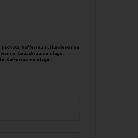
umschutz
,
Kofferraum
,
Hundewanne
,
mwanne
,
Gepäckraumeinlage
,
le
,
Kofferraumeinlage
,