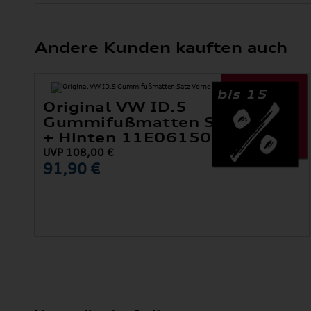
Andere Kunden kauften auch
bis 15
Original VW ID.5
Gummifußmatten Satz Vorne
+ Hinten 11E061500 82V
UVP
108,00
€
91,90 €