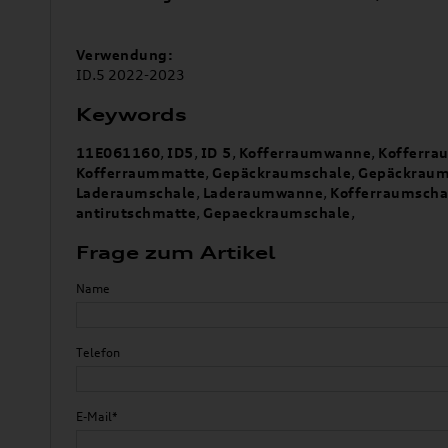
Verwendung:
ID.5 2022-2023
Keywords
11E061160
,
ID5
,
ID 5
,
Kofferraumwanne
,
Kofferra
Kofferraummatte
,
Gepäckraumschale
,
Gepäckrau
Laderaumschale
,
Laderaumwanne
,
Kofferraumscha
antirutschmatte
,
Gepaeckraumschale
,
Frage zum Artikel
Name
Telefon
E-Mail*