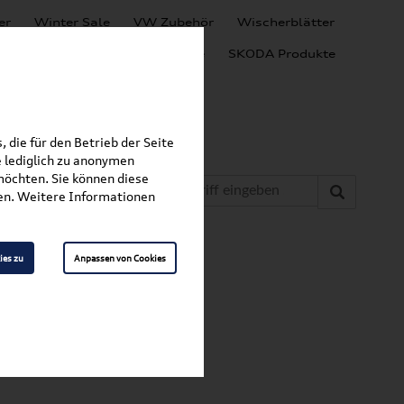
er
Winter Sale
VW Zubehör
Wischerblätter
Audi Produkte
SEAT Produkte
SKODA Produkte
 die für den Betrieb der Seite
 lediglich zu anonymen
möchten. Sie können diese
fen. Weitere Informationen
»
»
inlagen
ID.5
den 11E061160
ies zu
Anpassen von Cookies
/
variablem