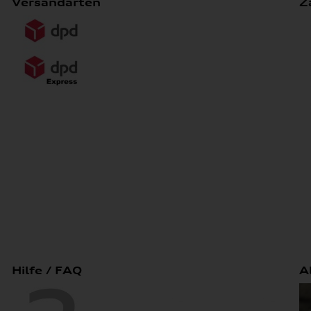
Versandarten
Z
Hilfe / FAQ
A