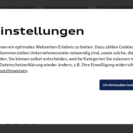
mmifussmatten
Gepäckraumeinlagen
VW Kompletträd
Mystery Boxen
Motoröl
% Sale
Nachrüstlösungen
instellungen
en
Lackierungen
en ein optimales Webseiten-Erlebnis zu bieten. Dazu zählen Cookies,
E-Mail
r kommerziellen Unternehmensziele notwendig sind, sowie solche, die
en. Sie können selbst entscheiden, welche Kategorien Sie zulassen 
r Datenschutzerklärung wieder ändern, z.B. Ihre Einwilligung widerru
hutzhinweisen
.
»
»
VW Zubehör
Komfort & Schutz
Gepäckraume
erraumwanne für Fahrzeuge mit variablem Ladebo
Ich stimme allen Cook
 Gepäckraumeinlage 
für Fahrzeuge mit 
61160