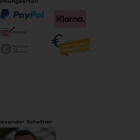
ahlungsarten
lexander Schefner