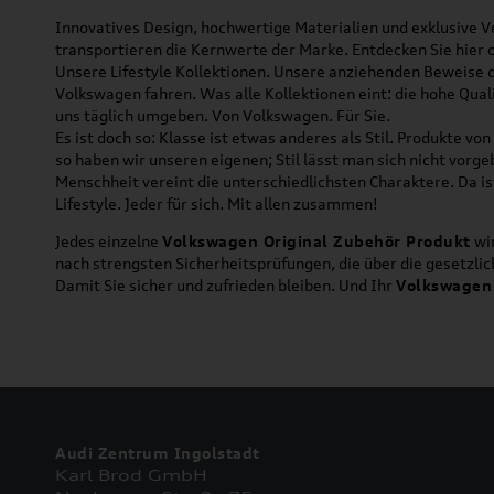
Innovatives Design, hochwertige Materialien und exklusive Ve
transportieren die Kernwerte der Marke. Entdecken Sie hier 
Unsere Lifestyle Kollektionen. Unsere anziehenden Beweise da
Volkswagen fahren. Was alle Kollektionen eint: die hohe Qua
uns täglich umgeben. Von Volkswagen. Für Sie.
Es ist doch so: Klasse ist etwas anderes als Stil. Produkte v
so haben wir unseren eigenen; Stil lässt man sich nicht vorg
Menschheit vereint die unterschiedlichsten Charaktere. Da is
Lifestyle. Jeder für sich. Mit allen zusammen!
Jedes einzelne
Volkswagen Original Zubehör Produkt
wir
nach strengsten Sicherheitsprüfungen, die über die gesetzl
Damit Sie sicher und zufrieden bleiben. Und Ihr
Volkswagen
Audi Zentrum Ingolstadt
Karl Brod GmbH