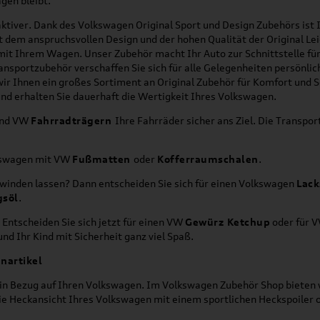
gen bleibt.
ktiver. Dank des Volkswagen Original Sport und Design Zubehörs ist I
it dem anspruchsvollen Design und der hohen Qualität der Original 
g mit Ihrem Wagen. Unser Zubehör macht Ihr Auto zur Schnittstelle
ransportzubehör verschaffen Sie sich für alle Gelegenheiten persönli
wir Ihnen ein großes Sortiment an Original Zubehör für Komfort und 
nd erhalten Sie dauerhaft die Wertigkeit Ihres Volkswagen.
nd VW
Fahrradträgern
Ihre Fahrräder sicher ans Ziel. Die Transp
lkswagen mit VW
Fußmatten
oder
Kofferraumschalen
.
hwinden lassen? Dann entscheiden Sie sich für einen Volkswagen
Lack
gsöl
.
 Entscheiden Sie sich jetzt für einen VW
Gewürz Ketchup
oder für 
nd Ihr Kind mit Sicherheit ganz viel Spaß.
nartikel
h in Bezug auf Ihren Volkswagen. Im Volkswagen Zubehör Shop bieten w
die Heckansicht Ihres Volkswagen mit einem sportlichen Heckspoiler