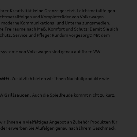
hrer Kreativität keine Grenze gesetzt. Leichtmetallfelgen
Leichtmetallfelgen und Kompletträder von Volkswagen
 für moderne Kommunikations- und Unterhaltungsmedien.
che Freiräume nach Maß. Komfort und Schutz: Damit Sie sich
Schutz. Service und Pflege: Rundum vorgesorgt: Mit dem
ortsysteme von Volkswagen sind genau auf Ihren VW
stift
. Zusätzlich bieten wir Ihnen Nachfüllprodukte wie
VW
Grillsaucen
. Auch die Spielfreude kommt nicht zu kurz.
ir Ihnen ein vielfältiges Angebot an Zubehör Produkten für
 oder erwerben Sie Alufelgen genau nach Ihrem Geschmack.