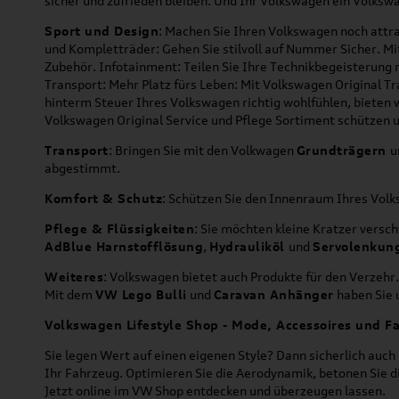
sicher und zufrieden bleiben. Und Ihr Volkswagen ein Volkswa
Sport und Design
: Machen Sie Ihren Volkswagen noch attra
und Kompletträder: Gehen Sie stilvoll auf Nummer Sicher. M
Zubehör. Infotainment: Teilen Sie Ihre Technikbegeisterun
Transport: Mehr Platz fürs Leben: Mit Volkswagen Original T
hinterm Steuer Ihres Volkswagen richtig wohlfühlen, bieten 
Volkswagen Original Service und Pflege Sortiment schützen u
Transport
: Bringen Sie mit den Volkwagen
Grundträgern
u
abgestimmt.
Komfort & Schutz
: Schützen Sie den Innenraum Ihres Vo
Pflege & Flüssigkeiten
: Sie möchten kleine Kratzer versc
AdBlue Harnstofflösung
,
Hydrauliköl
und
Servolenkun
Weiteres
: Volkswagen bietet auch Produkte für den Verzehr.
Mit dem
VW Lego Bulli
und
Caravan Anhänger
haben Sie u
Volkswagen Lifestyle Shop - Mode, Accessoires und Fa
Sie legen Wert auf einen eigenen Style? Dann sicherlich auc
Ihr Fahrzeug. Optimieren Sie die Aerodynamik, betonen Sie 
Jetzt online im VW Shop entdecken und überzeugen lassen.