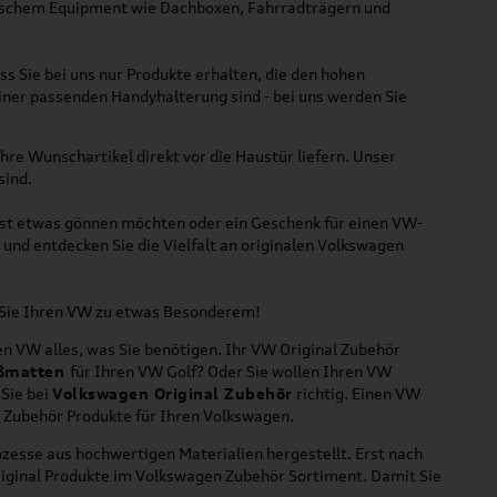
ktischem Equipment wie Dachboxen, Fahrradträgern und
ss Sie bei uns nur Produkte erhalten, die den hohen
iner passenden Handyhalterung sind - bei uns werden Sie
hre Wunschartikel direkt vor die Haustür liefern. Unser
sind.
lbst etwas gönnen möchten oder ein Geschenk für einen VW-
und entdecken Sie die Vielfalt an originalen Volkswagen
n Sie Ihren VW zu etwas Besonderem!
n VW alles, was Sie benötigen. Ihr VW Original Zubehör
ßmatten
für Ihren VW Golf? Oder Sie wollen Ihren VW
 Sie bei
Volkswagen Original Zubehör
richtig. Einen VW
l Zubehör Produkte für Ihren Volkswagen.
zesse aus hochwertigen Materialien hergestellt. Erst nach
riginal Produkte im Volkswagen Zubehör Sortiment. Damit Sie