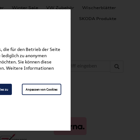
er
Winter Sale
VW Zubehör
Wischerblätter
Audi Produkte
SEAT Produkte
SKODA Produkte
 die für den Betrieb der Seite
 lediglich zu anonymen
möchten. Sie können diese
fen. Weitere Informationen
ies zu
Anpassen von Cookies
ahlungsarten