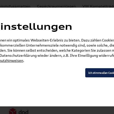
mmifussmatten
Gepäckraumeinlagen
VW Kompletträd
Mystery Boxen
Motoröl
% Sale
Nachrüstlösungen
instellungen
en
Lackierungen
en ein optimales Webseiten-Erlebnis zu bieten. Dazu zählen Cookies,
E-Mail
r kommerziellen Unternehmensziele notwendig sind, sowie solche, die
en. Sie können selbst entscheiden, welche Kategorien Sie zulassen 
r Datenschutzerklärung wieder ändern, z.B. Ihre Einwilligung widerru
hutzhinweisen
.
Ich stimme allen Cook
Versandarten
Z