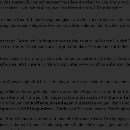
, das speziell für verschiedene Modelle entwickelt wurde. Von pra
essoires - wir haben alles, was das Herz eines VW-Fans begehrt.
re hohe Qualität und Passgenauigkeit aus. Sie können sicher sein, da
rzeug mit neuen Felgen aufwerten möchten oder auf der Suche nach e
Versand. Bestellen Sie bequem von zu Hause aus und lassen Sie sich I
gen gerne zur Verfügung und sorgt dafür, dass Sie rundum zufrieden 
ich von unserem umfangreichen Sortiment inspirieren. Ob Sie sich se
uchen Sie jetzt unseren Online-Shop unter
www.vw-shop-zubehoer.de
agen-Wünsche behilflich zu sein. Bestellen Sie noch heute und mache
en Nutzfahrzeug. Finden Sie im aktuellen Produktsortiment für Ihre
üssigkeiten und Transport & Trägersysteme. Sie suchen VW
Gummifu
en VW Tiguan mit
Kofferraumeinlagen
ausstatten wollen, dann sind
äger
oder VW
Pflegemittel
. Entdecken Sie jetzt unsere VW Origina
allel zum Fahrzeug entwickelt und mittels modernster Fertigungspro
orgeschriebenen Standards hinausgehen, finden Sie die passgenauen O