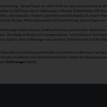
rarbeitung - darauf legen wir nicht nicht nur bei unseren Autos gro
online im VW Shop unsere Volkswagen Lifestyle Kollektionen, VW Acce
für, wie innovativ, modern, sportlich und individuell sich unsere Ma
lität bei Design, Materialauswahl und Verarbeitung. Darauf legen wir
on Volkswagen haben Klasse, sind hochwertig und innovativ. Noch dazu
eben. Ihn wiederzufinden ist trotzdem klasse - am liebsten in hochwer
t es logisch, dass Volkswagen das auch tut. Entdecken Sie auf den fo
d parallel zum Fahrzeug entwickelt und mittels modernster Fertigun
ich vorgeschriebenen Standards hinausgehen, finden Sie die passgena
ein
Volkswagen
bleibt.