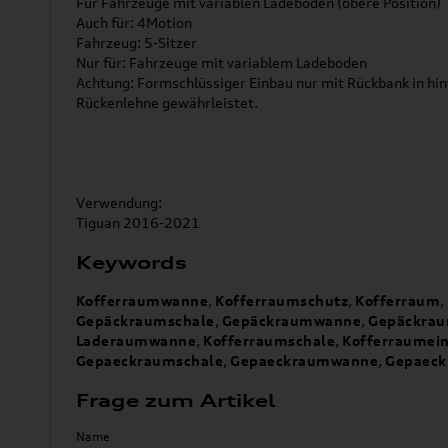
Für Fahrzeuge mit variablen Ladeboden (obere Position)
Auch für: 4Motion
Fahrzeug: 5-Sitzer
Nur für: Fahrzeuge mit variablem Ladeboden
Achtung: Formschlüssiger Einbau nur mit Rückbank in hin
Rückenlehne gewährleistet.
Verwendung:
Tiguan 2016-2021
Keywords
Kofferraumwanne
,
Kofferraumschutz
,
Kofferraum
,
Gepäckraumschale
,
Gepäckraumwanne
,
Gepäckrau
Laderaumwanne
,
Kofferraumschale
,
Kofferraumei
Gepaeckraumschale
,
Gepaeckraumwanne
,
Gepaeck
Frage zum Artikel
Name