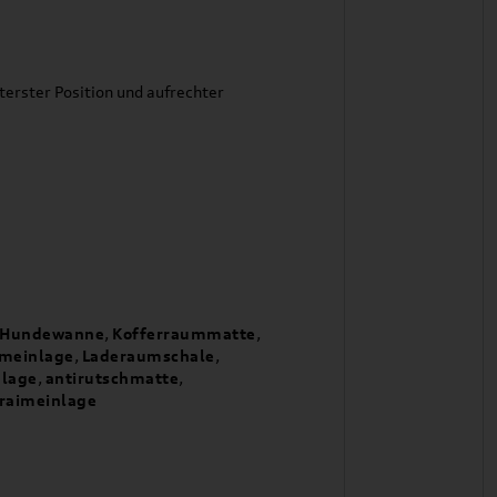
terster Position und aufrechter
Hundewanne
,
Kofferraummatte
,
meinlage
,
Laderaumschale
,
nlage
,
antirutschmatte
,
raimeinlage