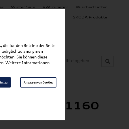
er
Winter Sale
VW Zubehör
Wischerblätter
Audi Produkte
SEAT Produkte
SKODA Produkte
 die für den Betrieb der Seite
 lediglich zu anonymen
möchten. Sie können diese
fen. Weitere Informationen
»
»
inlagen
Tiguan
1160
ies zu
Anpassen von Cookies
meinlage /
den, 5NA061160