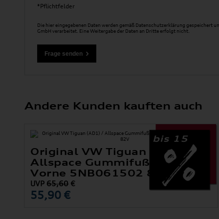
*Pflichtfelder
Die hier eingegebenen Daten werden gemäß
Datenschutzerklärung
gespeichert un
GmbH verarbeitet. Eine Weitergabe der Daten an Dritte erfolgt nicht.
Andere Kunden kauften auch
bis 15
Original VW Tiguan (AD1) /
Allspace Gummifußmatten
Vorne 5NB061502 82V
UVP
65,60
€
55,90 €