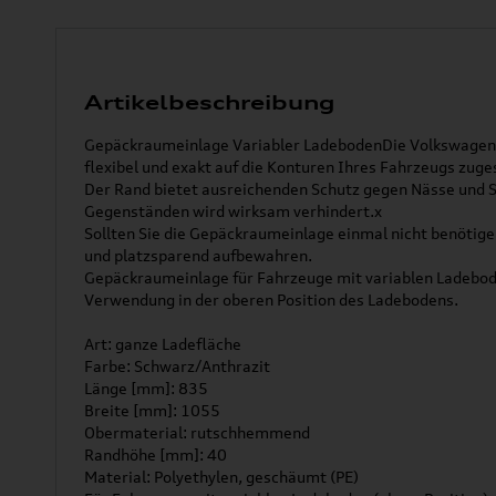
Artikelbeschreibung
Gepäckraumeinlage Variabler LadebodenDie Volkswagen O
flexibel und exakt auf die Konturen Ihres Fahrzeugs zuge
Der Rand bietet ausreichenden Schutz gegen Nässe und 
Gegenständen wird wirksam verhindert.x
Sollten Sie die Gepäckraumeinlage einmal nicht benötige
und platzsparend aufbewahren.
Gepäckraumeinlage für Fahrzeuge mit variablen Ladebod
Verwendung in der oberen Position des Ladebodens.
Art: ganze Ladefläche
Farbe: Schwarz/Anthrazit
Länge [mm]: 835
Breite [mm]: 1055
Obermaterial: rutschhemmend
Randhöhe [mm]: 40
Material: Polyethylen, geschäumt (PE)