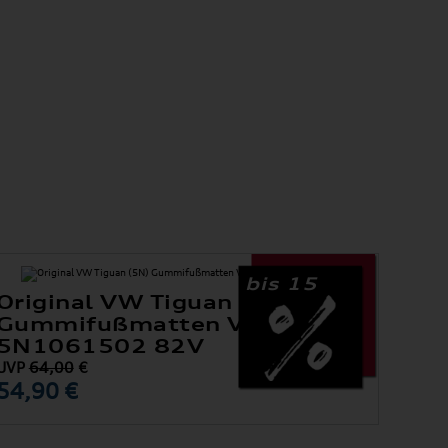
bis 15
Original VW Tiguan (5N)
Gummifußmatten Vorne
5N1061502 82V
UVP
64,00
€
54,90 €