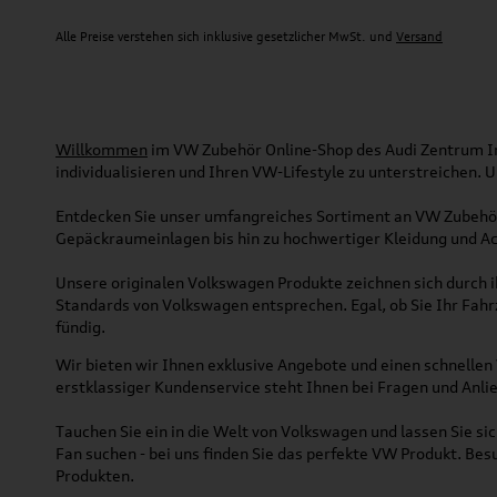
Alle Preise verstehen sich inklusive gesetzlicher MwSt. und
Versand
Willkommen
im VW Zubehör Online-Shop des Audi Zentrum Ing
individualisieren und Ihren VW-Lifestyle zu unterstreichen.
Entdecken Sie unser umfangreiches Sortiment an VW Zubehör
Gepäckraumeinlagen bis hin zu hochwertiger Kleidung und Acc
Unsere originalen Volkswagen Produkte zeichnen sich durch ih
Standards von Volkswagen entsprechen. Egal, ob Sie Ihr Fah
fündig.
Wir bieten wir Ihnen exklusive Angebote und einen schnellen 
erstklassiger Kundenservice steht Ihnen bei Fragen und Anlie
Tauchen Sie ein in die Welt von Volkswagen und lassen Sie s
Fan suchen - bei uns finden Sie das perfekte VW Produkt. Bes
Produkten.