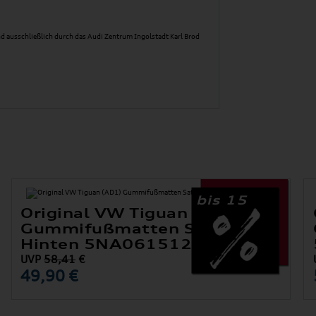
d ausschließlich durch das Audi Zentrum Ingolstadt Karl Brod
bis 15
Original VW Tiguan (AD1)
Gummifußmatten Satz
Hinten 5NA061512 82V
UVP
58,41
€
49,90 €