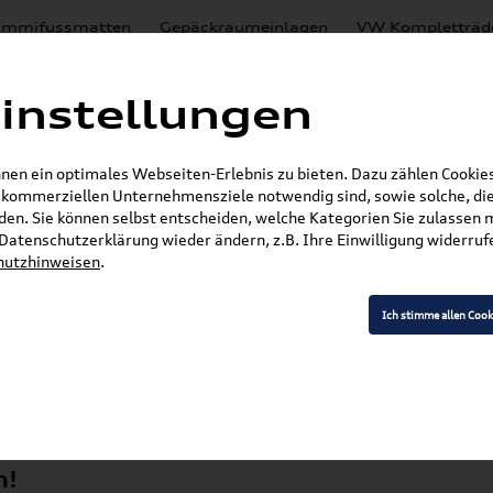
mmifussmatten
Gepäckraumeinlagen
VW Kompletträd
Mystery Boxen
Motoröl
% Sale
Nachrüstlösungen
instellungen
en
Lackierungen
en ein optimales Webseiten-Erlebnis zu bieten. Dazu zählen Cookies,
E-Mail
r kommerziellen Unternehmensziele notwendig sind, sowie solche, die
en. Sie können selbst entscheiden, welche Kategorien Sie zulassen 
r Datenschutzerklärung wieder ändern, z.B. Ihre Einwilligung widerru
hutzhinweisen
.
»
»
VW Zubehör
Komfort & Schutz
Gepäckraume
e / Kofferraumwanne Variabler Ladeboden, 5NA06
Ich stimme allen Cook
an (AD1) Gepäckrau
 Variabler Ladebo
n!