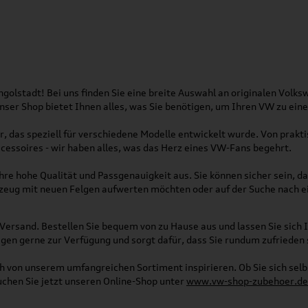
olstadt! Bei uns finden Sie eine breite Auswahl an originalen Vol
 Unser Shop bietet Ihnen alles, was Sie benötigen, um Ihren VW zu ei
, das speziell für verschiedene Modelle entwickelt wurde. Von pra
essoires - wir haben alles, was das Herz eines VW-Fans begehrt.
re hohe Qualität und Passgenauigkeit aus. Sie können sicher sein, da
rzeug mit neuen Felgen aufwerten möchten oder auf der Suche nach e
Versand. Bestellen Sie bequem von zu Hause aus und lassen Sie sich I
gen gerne zur Verfügung und sorgt dafür, dass Sie rundum zufrieden 
ich von unserem umfangreichen Sortiment inspirieren. Ob Sie sich se
uchen Sie jetzt unseren Online-Shop unter
www.vw-shop-zubehoer.de