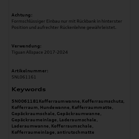
Achtung:
Formschlüssiger Einbau nur mit Rückbank in hinterster
Position und aufrechter Rückenlehne gewährleistet.
Verwendung:
Tiguan Allspace 2017-2024
Artikelnummer:
5NL061161
Keywords
5N0061181Kofferraumwanne
,
Kofferraumschutz
,
Kofferraum
,
Hundewanne
,
Kofferraummatte
,
Gepäckraumschale
,
Gepäckraumwanne
,
Gepäckraumeinlage
,
Laderaumschale
,
Laderaumwanne
,
Kofferraumschale
,
Kofferraumeinlage
,
antirutschmatte