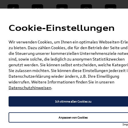
teilen
Twitter
Instagram
WhatsApp
E-Mail
Menü
Cookie-Einstellungen
»
Wir verwenden Cookies, um Ihnen ein optimales Webseiten-Erle
VW Shop - VW Originalteile und Zubehör
zu bieten. Dazu zählen Cookies, die für den Betrieb der Seite und
»
»
VW Zubehör
Komfort & Schutz
die Steuerung unserer kommerziellen Unternehmensziele notw
»
»
Gepäckraumeinlagen
Tiguan
sind, sowie solche, die lediglich zu anonymen Statistikzwecken
Original VW Tiguan Allspace
genutzt werden. Sie können selbst entscheiden, welche Kategor
Gepäckraumschale 5NL061161
Sie zulassen möchten. Sie können diese Einstellungen jederzeit i
Datenschutzerklärung wieder ändern, z.B. Ihre Einwilligung
Original VW Tiguan Allspace
widerrufen. Weitere Informationen finden Sie in unseren
Datenschutzhinweisen
.
Gepäckraumschale
5NL061161
Ich stimme allen Cookies zu
Anpassen von Cookies
Artikelbeschreibung
Imp