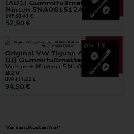
(AD1) Gummifußmatten
Hinten 5NA061512A 82V
UVP
58,41
€
52,90 €
bis 15
Original VW Tiguan Allspace
(II) Gummifußmatten Satz
Vorne + Hinten 5NL061500
82V
UVP
111,00
€
94,90 €
Versandkostenfrei*