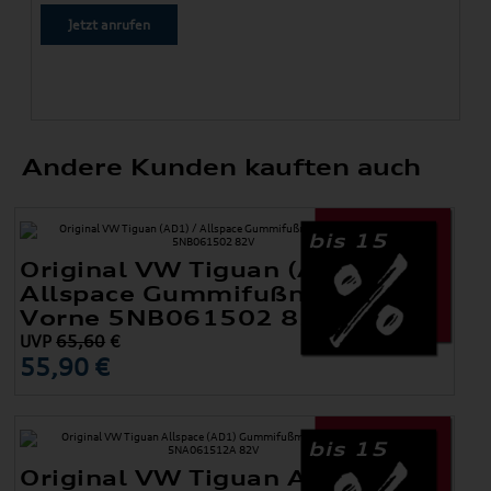
Jetzt anrufen
Andere Kunden kauften auch
bis 15
Original VW Tiguan (AD1) /
Allspace Gummifußmatten
Vorne 5NB061502 82V
UVP
65,60
€
55,90 €
bis 15
Original VW Tiguan Allspace