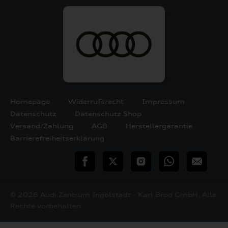
Homepage
Widerrufsrecht
Impressum
Datenschutz
Datenschutz Shop
Versand/Zahlung
AGB
Herstellergarantie
Barrierefreiheitserklärung
teilen
Twitter
Instagram
WhatsApp
E-
Mail
© 2026 Audi Zentrum Ingolstadt - Karl Brod GmbH. Alle
Rechte vorbehalten