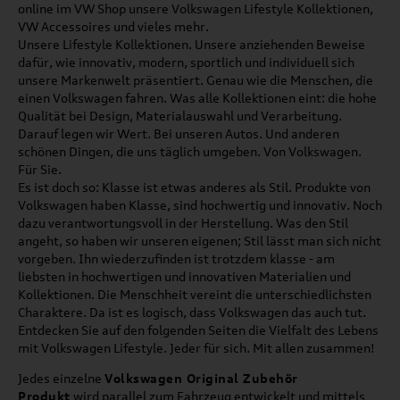
online im VW Shop unsere Volkswagen Lifestyle Kollektionen,
VW Accessoires und vieles mehr.
Unsere Lifestyle Kollektionen. Unsere anziehenden Beweise
dafür, wie innovativ, modern, sportlich und individuell sich
unsere Markenwelt präsentiert. Genau wie die Menschen, die
einen Volkswagen fahren. Was alle Kollektionen eint: die hohe
Qualität bei Design, Materialauswahl und Verarbeitung.
Darauf legen wir Wert. Bei unseren Autos. Und anderen
schönen Dingen, die uns täglich umgeben. Von Volkswagen.
Für Sie.
Es ist doch so: Klasse ist etwas anderes als Stil. Produkte von
Volkswagen haben Klasse, sind hochwertig und innovativ. Noch
dazu verantwortungsvoll in der Herstellung. Was den Stil
angeht, so haben wir unseren eigenen; Stil lässt man sich nicht
vorgeben. Ihn wiederzufinden ist trotzdem klasse - am
liebsten in hochwertigen und innovativen Materialien und
Kollektionen. Die Menschheit vereint die unterschiedlichsten
Charaktere. Da ist es logisch, dass Volkswagen das auch tut.
Entdecken Sie auf den folgenden Seiten die Vielfalt des Lebens
mit Volkswagen Lifestyle. Jeder für sich. Mit allen zusammen!
Jedes einzelne
Volkswagen Original Zubehör
Produkt
wird parallel zum Fahrzeug entwickelt und mittels