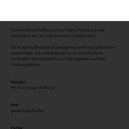
Original Volkswagen Tiguan Allspace
Gepäckraumschale
Schützt Ihren Kofferraum vor Verschmutzung und
verhindert das Verrutschen von Transportgut.
Die Kunststoffschale ist passgenau gefertigt und zudem
abwaschbar. Der umlaufende ca. 4 cm hohe Rand
verhindert das Auslaufen von Flüssigkeiten auf den
Fahrzeugboden.
Design:
Mit Fahrzeugschriftzug
Art:
ganze Ladefläche
Farbe: