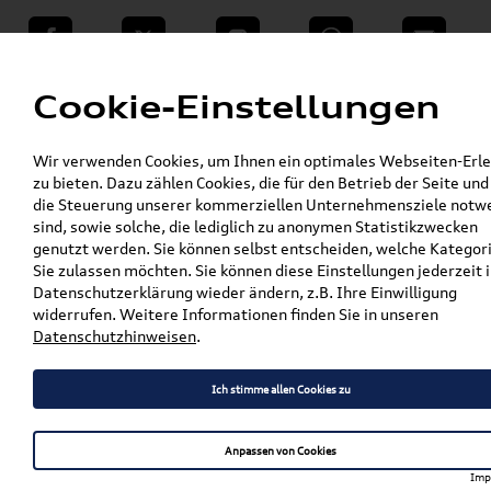
teilen
Twitter
Instagram
WhatsApp
E-Mail
Menü
Cookie-Einstellungen
»
Wir verwenden Cookies, um Ihnen ein optimales Webseiten-Erle
VW Shop - VW Originalteile und Zubehör
zu bieten. Dazu zählen Cookies, die für den Betrieb der Seite und
»
»
VW Zubehör
Komfort & Schutz
die Steuerung unserer kommerziellen Unternehmensziele notw
»
»
Gepäckraumeinlagen
Taigo
sind, sowie solche, die lediglich zu anonymen Statistikzwecken
Original VW Taigo Gepäckraumeinlage /
genutzt werden. Sie können selbst entscheiden, welche Kategor
Kofferraumwanne für Fahrzeuge mit Basis-
Sie zulassen möchten. Sie können diese Einstellungen jederzeit i
Ladeboden 2G7061160A
Datenschutzerklärung wieder ändern, z.B. Ihre Einwilligung
widerrufen. Weitere Informationen finden Sie in unseren
Original VW Taigo
Datenschutzhinweisen
.
Gepäckraumeinlage /
Ich stimme allen Cookies zu
Kofferraumwanne für
Fahrzeuge mit Basis-
Anpassen von Cookies
Ladeboden 2G7061160A
Imp