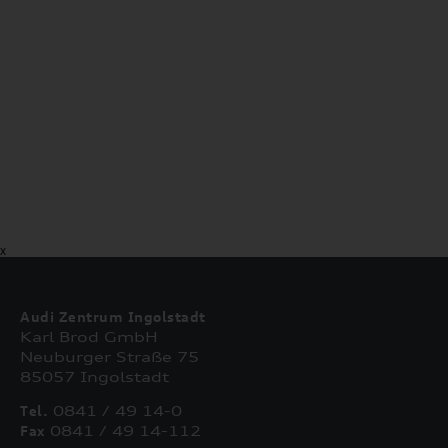
X
Audi Zentrum Ingolstadt
Karl Brod GmbH
Neuburger Straße 75
85057 Ingolstadt
Tel.
0841 / 49 14-0
Fax
0841 / 49 14-112