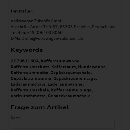
Hersteller:
Volkswagen Zubehör GmbH
Anschrift: An der Trift 67, 63303 Dreieich, Deutschland
Telefon: +49 (0)6103 8060
E-Mail:
info@volkswagen-zubehoer.de
Keywords
2G7061160A
,
Kofferraumwanne
,
Kofferraumschutz
,
Kofferraum
,
Hundewanne
,
Kofferraummatte
,
Gepäckraumschale
,
Gepäckraumwanne
,
Gepäckraumeinlage
,
Laderaumschale
,
Laderaumwanne
,
Kofferraumschale
,
Kofferraumeinlage
,
antirutschmatte
,
Gepaeckraumschale
,
Frage zum Artikel
Name