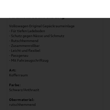
Artikelbeschreibung
Volkswagen Original Gepäckraumeinlage
- Für tiefen Ladeboden
- Schutz gegen Nässe und Schmutz
- Rutschhemmend
- Zusammenrollbar
- Leicht und flexibel
- Passgenau
- Mit Fahrzeugschriftzug
Art:
Kofferraum
Farbe:
Schwarz/Anthrazit
Obermaterial:
rutschhemmend