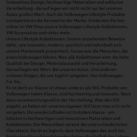
Innovatives Design, hochwertige Materialien und exklusive
Verarbeitung - darauf legen wir nicht nicht nur bei unseren
Autos großen Wert. Auch die Volkswagen Lifestyle Produkte
transportieren die Kernwerte der Marke. Entdecken Sie hier
online im VW Shop unsere Volkswagen Lifestyle Kollektionen,
VW Accessoires und vieles mehr.
Unsere Lifestyle Kollektionen. Unsere anziehenden Beweise
dafür, wie innovativ, modern, sportlich und individuell sich
unsere Markenwelt präsentiert. Genau wie die Menschen, die
einen Volkswagen fahren. Was alle Kollektionen eint: die hohe
Qualität bei Design, Materialauswahl und Verarbeitung.
Darauf legen wir Wert. Bei unseren Autos. Und anderen
schönen Dingen, die uns täglich umgeben. Von Volkswagen.
Für Sie.
Es ist doch so: Klasse ist etwas anderes als Stil. Produkte von
Volkswagen haben Klasse, sind hochwertig und innovativ. Noch
dazu verantwortungsvoll in der Herstellung. Was den Stil
angeht, so haben wir unseren eigenen; Stil lässt man sich nicht
vorgeben. Ihn wiederzufinden ist trotzdem klasse - am
liebsten in hochwertigen und innovativen Materialien und
Kollektionen. Die Menschheit vereint die unterschiedlichsten
Charaktere. Da ist es logisch, dass Volkswagen das auch tut.
Entdecken Sie auf den folgenden Seiten die Vielfalt des Lebens