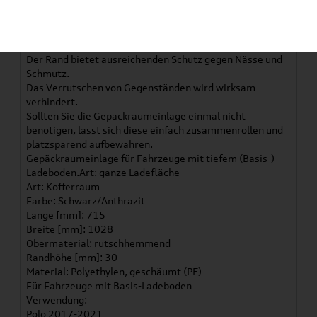
Gepäckraumeinlage Tiefer LadebodenDie Volkswagen
Original Gepäckraumeinlage ist leicht, flexibel und exakt
auf die Konturen Ihres Fahrzeugs zugeschnitten.
Der Rand bietet ausreichenden Schutz gegen Nässe und
Schmutz.
Das Verrutschen von Gegenständen wird wirksam
verhindert.
Sollten Sie die Gepäckraumeinlage einmal nicht
benötigen, lässt sich diese einfach zusammenrollen und
platzsparend aufbewahren.
Gepäckraumeinlage für Fahrzeuge mit tiefem (Basis-)
Ladeboden.Art: ganze Ladefläche
Art: Kofferraum
Farbe: Schwarz/Anthrazit
Länge [mm]: 715
Breite [mm]: 1028
Obermaterial: rutschhemmend
Randhöhe [mm]: 30
Material: Polyethylen, geschäumt (PE)
Für Fahrzeuge mit Basis-Ladeboden
Verwendung:
Polo 2017-2021