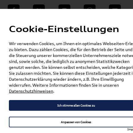
teilen
Twitter
Instagram
WhatsApp
E-Mail
Menü
Cookie-Einstellungen
»
Wir verwenden Cookies, um Ihnen ein optimales Webseiten-Erle
VW Shop - VW Originalteile und Zubehör
zu bieten. Dazu zählen Cookies, die für den Betrieb der Seite und
»
»
VW Zubehör
Komfort & Schutz
die Steuerung unserer kommerziellen Unternehmensziele notw
»
»
Gepäckraumeinlagen
Polo
sind, sowie solche, die lediglich zu anonymen Statistikzwecken
Original VW Polo (AW) Gepäckraumeinlage
genutzt werden. Sie können selbst entscheiden, welche Kategor
Tiefer Ladeboden 2G0061160A
Sie zulassen möchten. Sie können diese Einstellungen jederzeit i
Datenschutzerklärung wieder ändern, z.B. Ihre Einwilligung
Original VW Polo (AW)
widerrufen. Weitere Informationen finden Sie in unseren
Datenschutzhinweisen
.
Gepäckraumeinlage Tiefer
Ladeboden 2G0061160A
Ich stimme allen Cookies zu
Anpassen von Cookies
Artikelbeschreibung
Imp