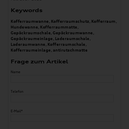
Keywords
Kofferraumwanne
,
Kofferraumschutz
,
Kofferraum
,
Hundewanne
,
Kofferraummatte
,
Gepäckraumschale
,
Gepäckraumwanne
,
Gepäckraumeinlage
,
Laderaumschale
,
Laderaumwanne
,
Kofferraumschale
,
Kofferraumeinlage
,
antirutschmatte
Frage zum Artikel
Name
Telefon
E-Mail*