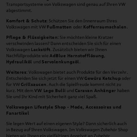
Transportsysteme von Volkswagen sind genau auf Ihren VW
abgestimmt.
Komfort & Schutz
: Schützen Sie den Innenraum Ihres
Volkswagen mit VW
Fußmatten
oder
Kofferraumschalen
.
Pflege & Flüssigkeiten
: Sie möchten kleine Kratzer
verschwinden lassen? Dann entscheiden Sie sich für einen
Volkswagen
Lackstift
. Zusätzlich bieten wir Ihnen
Nachfüllprodukte wie
AdBlue Harnstofflösung
,
Hydrauliköl
und
Servolenkungsöl
.
Weiteres
: Volkswagen bietet auch Produkte für den Verzehr.
Entscheiden Sie sich jetzt für einen VW
Gewürz Ketchup
oder
für VW
Grillsaucen
. Auch die Spielfreude kommt nicht zu
kurz. Mit dem
VW Lego Bulli
und
Caravan Anhänger
haben
Sie und Ihr Kind mit Sicherheit ganz viel Spaß.
Volkswagen Lifestyle Shop - Mode, Accessoires und
Fanartikel
Sie legen Wert auf einen eigenen Style? Dann sicherlich auch
in Bezug auf Ihren Volkswagen. Im Volkswagen Zubehör Shop
bieten wir Ihnen ein vielfältiges Angebot an Zubehör