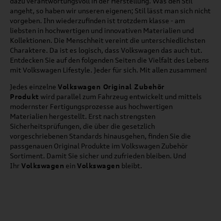
dazu verantwortungsvoll in der Herstellung. Was den Stil
angeht, so haben wir unseren eigenen; Stil lässt man sich nicht
vorgeben. Ihn wiederzufinden ist trotzdem klasse - am
liebsten in hochwertigen und innovativen Materialien und
Kollektionen. Die Menschheit vereint die unterschiedlichsten
Charaktere. Da ist es logisch, dass Volkswagen das auch tut.
Entdecken Sie auf den folgenden Seiten die Vielfalt des Lebens
mit Volkswagen Lifestyle. Jeder für sich. Mit allen zusammen!
Jedes einzelne
Volkswagen Original Zubehör
Produkt
wird parallel zum Fahrzeug entwickelt und mittels
modernster Fertigungsprozesse aus hochwertigen
Materialien hergestellt. Erst nach strengsten
Sicherheitsprüfungen, die über die gesetzlich
vorgeschriebenen Standards hinausgehen, finden Sie die
passgenauen Original Produkte im Volkswagen Zubehör
Sortiment. Damit Sie sicher und zufrieden bleiben. Und
Ihr
Volkswagen
ein
Volkswagen
bleibt.