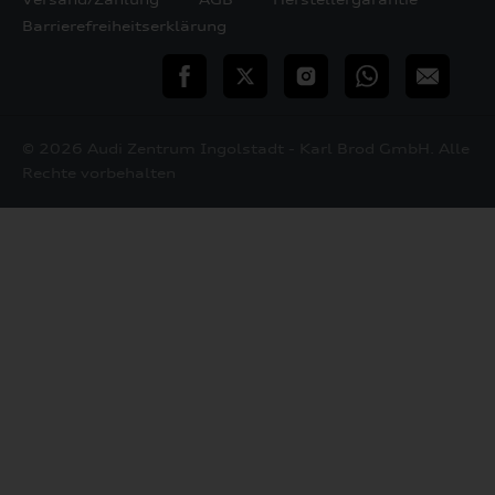
Barrierefreiheitserklärung
teilen
Twitter
Instagram
WhatsApp
E-
Mail
© 2026 Audi Zentrum Ingolstadt - Karl Brod GmbH. Alle
Rechte vorbehalten