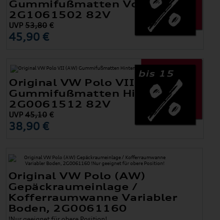
Gummifußmatten Vorne
2G1061502 82V
UVP
53,80
€
45,90 €
bis 15
Original VW Polo VII (AW)
Gummifußmatten Hinten
2G0061512 82V
UVP
45,10
€
38,90 €
Original VW Polo (AW)
Gepäckraumeinlage /
Kofferraumwanne Variabler
Boden, 2G0061160
!Nur geeignet für obere Position!