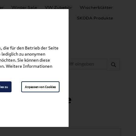
er
Winter Sale
VW Zubehör
Wischerblätter
Audi Produkte
SEAT Produkte
SKODA Produkte
 die für den Betrieb der Seite
 lediglich zu anonymen
möchten. Sie können diese
fen. Weitere Informationen
»
»
tten
Polo
ies zu
Anpassen von Cookies
tten Vorne