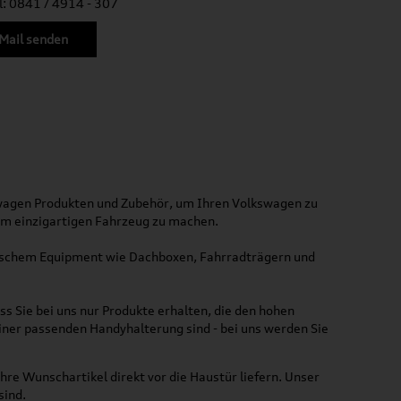
l: 0841 / 4914 - 307
Mail senden
kswagen Produkten und Zubehör, um Ihren Volkswagen zu
nem einzigartigen Fahrzeug zu machen.
ktischem Equipment wie Dachboxen, Fahrradträgern und
ss Sie bei uns nur Produkte erhalten, die den hohen
iner passenden Handyhalterung sind - bei uns werden Sie
hre Wunschartikel direkt vor die Haustür liefern. Unser
sind.