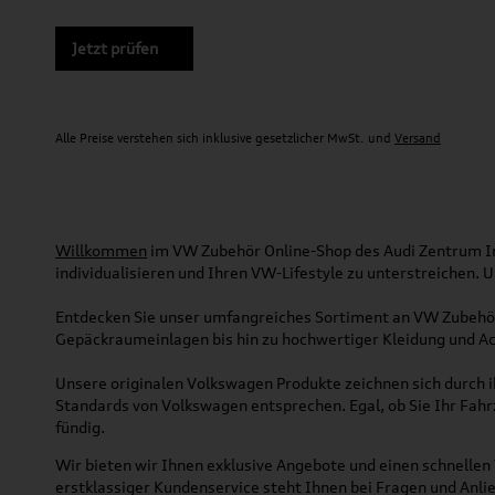
Jetzt prüfen
Alle Preise verstehen sich inklusive gesetzlicher MwSt. und
Versand
Willkommen
im VW Zubehör Online-Shop des Audi Zentrum Ing
individualisieren und Ihren VW-Lifestyle zu unterstreichen.
Entdecken Sie unser umfangreiches Sortiment an VW Zubehör
Gepäckraumeinlagen bis hin zu hochwertiger Kleidung und Acc
Unsere originalen Volkswagen Produkte zeichnen sich durch ih
Standards von Volkswagen entsprechen. Egal, ob Sie Ihr Fah
fündig.
Wir bieten wir Ihnen exklusive Angebote und einen schnellen 
erstklassiger Kundenservice steht Ihnen bei Fragen und Anlie