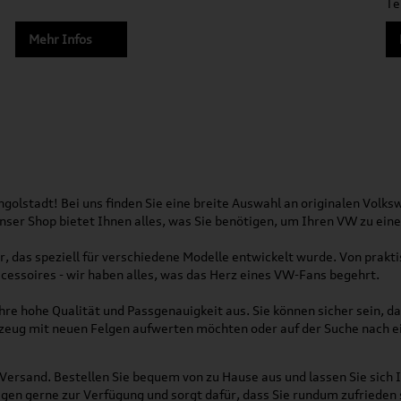
Te
Mehr Infos
olstadt! Bei uns finden Sie eine breite Auswahl an originalen Vol
 Unser Shop bietet Ihnen alles, was Sie benötigen, um Ihren VW zu ei
, das speziell für verschiedene Modelle entwickelt wurde. Von pra
essoires - wir haben alles, was das Herz eines VW-Fans begehrt.
re hohe Qualität und Passgenauigkeit aus. Sie können sicher sein, da
rzeug mit neuen Felgen aufwerten möchten oder auf der Suche nach e
Versand. Bestellen Sie bequem von zu Hause aus und lassen Sie sich I
gen gerne zur Verfügung und sorgt dafür, dass Sie rundum zufrieden 