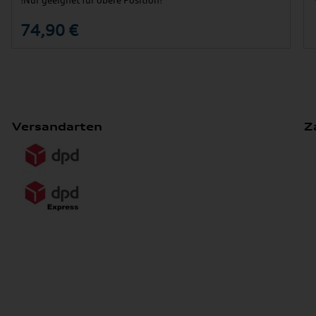
!Nur geeignet für obere Position!
74,90 €
Versandarten
Z