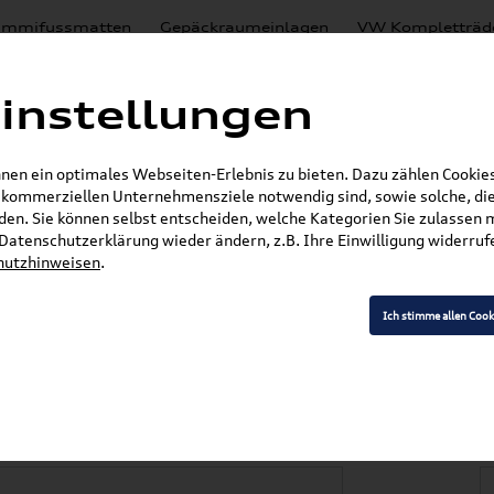
mmifussmatten
Gepäckraumeinlagen
VW Kompletträd
Mystery Boxen
Motoröl
% Sale
Nachrüstlösungen
instellungen
en
Lackierungen
en ein optimales Webseiten-Erlebnis zu bieten. Dazu zählen Cookies,
E-Mail
r kommerziellen Unternehmensziele notwendig sind, sowie solche, die
en. Sie können selbst entscheiden, welche Kategorien Sie zulassen 
r Datenschutzerklärung wieder ändern, z.B. Ihre Einwilligung widerru
hutzhinweisen
.
»
»
VW Zubehör
Komfort & Schutz
Gummifußma
orne 2G1061502 82V
Ich stimme allen Cook
o (AW) Gummifußma