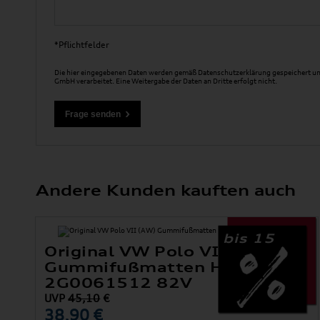
*Pflichtfelder
Die hier eingegebenen Daten werden gemäß
Datenschutzerklärung
gespeichert un
GmbH verarbeitet. Eine Weitergabe der Daten an Dritte erfolgt nicht.
Andere Kunden kauften auch
bis 15
Original VW Polo VII (AW)
Gummifußmatten Hinten
2G0061512 82V
UVP
45,10
€
38,90 €