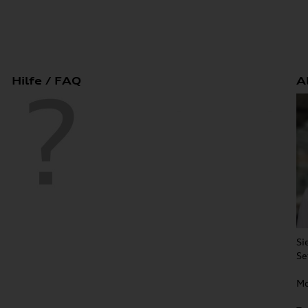
Hilfe / FAQ
A
Si
Se
Mo