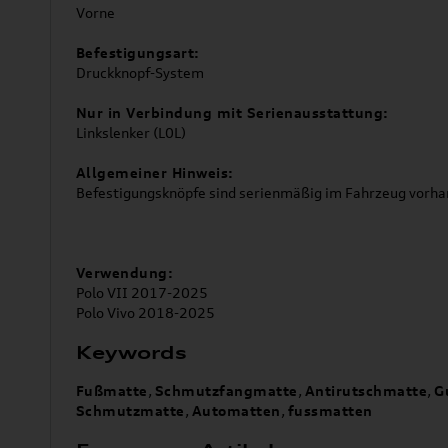
Vorne
Befestigungsart:
Druckknopf-System
Nur in Verbindung mit Serienausstattung:
Linkslenker (L0L)
Allgemeiner Hinweis:
Befestigungsknöpfe sind serienmäßig im Fahrzeug vorh
Verwendung:
Polo VII 2017-2025
Polo Vivo 2018-2025
Keywords
Fußmatte
,
Schmutzfangmatte
,
Antirutschmatte
,
G
Schmutzmatte
,
Automatten
,
fussmatten