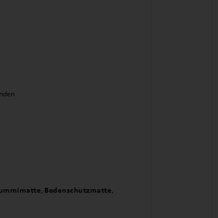
anden
ummimatte
,
Bodenschutzmatte
,