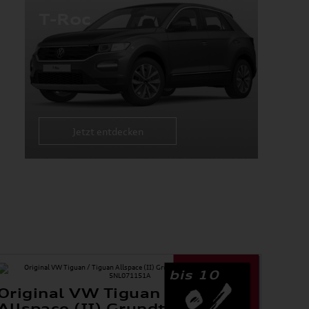
T-Roc
Jetzt entdecken
bis 10
Original VW Tiguan / Tiguan
Allspace (II) Grundträger /