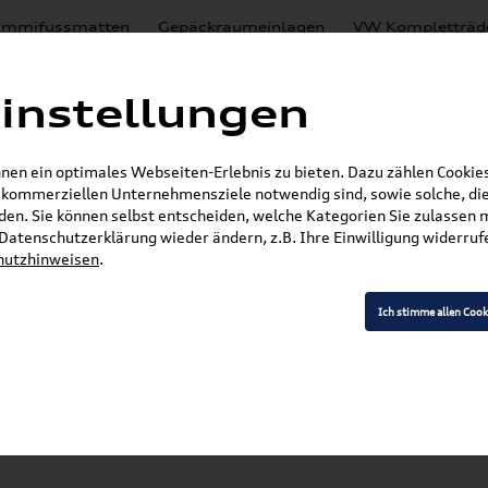
mmifussmatten
Gepäckraumeinlagen
VW Kompletträd
Mystery Boxen
Motoröl
% Sale
Nachrüstlösungen
instellungen
en
Lackierungen
en ein optimales Webseiten-Erlebnis zu bieten. Dazu zählen Cookies,
E-Mail
r kommerziellen Unternehmensziele notwendig sind, sowie solche, die
en. Sie können selbst entscheiden, welche Kategorien Sie zulassen 
»
»
VW Zubehör
Transport- & Trägersysteme
Gr
r Datenschutzerklärung wieder ändern, z.B. Ihre Einwilligung widerru
hutzhinweisen
.
Ich stimme allen Cook
Modell wählen
K