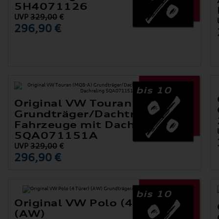
5H4071126
UVP
329,00
€
296,90 €
bis 10
Original VW Touran (MQB-A)
Grundträger/Dachträger für
Fahrzeuge mit Dachreling
5QA071151A
UVP
329,00
€
296,90 €
bis 10
Original VW Polo (4 Türer)
(AW)