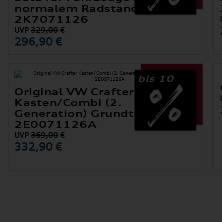
normalem Radstand
2K7071126
UVP
329,00
€
296,90 €
bis 10
Original VW Crafter
Kasten/Combi (2.
Generation) Grundträger Satz
2E0071126A
UVP
369,00
€
332,90 €