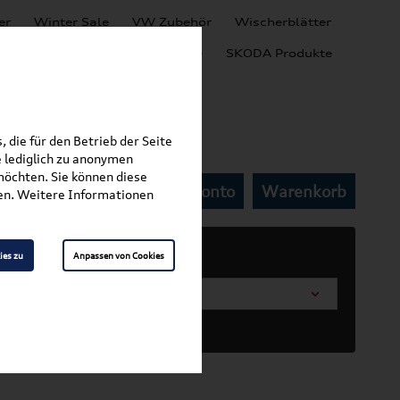
er
Winter Sale
VW Zubehör
Wischerblätter
Audi Produkte
SEAT Produkte
SKODA Produkte
 die für den Betrieb der Seite
 lediglich zu anonymen
möchten. Sie können diese
Mein Kundenkonto
Warenkorb
undträger
fen. Weitere Informationen
ies zu
Anpassen von Cookies
arosserieform wählen