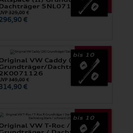
Dachträger 5NL071151A
UVP
329,00
€
296,90 €
bis 10
Original VW Caddy (2K)
Grundträger/Dachträger
2K0071126
UVP
349,00
€
314,90 €
bis 10
Original VW T-Roc / T-Roc R
Grundträger / Dachträger (für