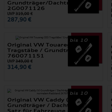
Grundträger/Dachträger
2G0071126
UVP
319,00
€
287,90 €
bis 10
Original VW Touareg (III)
Tragstäbe / Grundträger
760071151
UVP
349,00
€
314,90 €
bis 10
Original VW Caddy (V)
Grundträger / Dachträger
Satz für Fahrzeuge mit