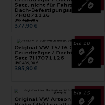
Satz, nicht für Fahrzeuge mit
Dach-Befestigungsschiene
7H0071126
UVP
419,00
€
377,90 €
bis 10
Original VW T5/T6 California
Grundträger / Dachträger-
Satz 7H7071126
UVP
439,00
€
395,90 €
bis 15
Original VW Arteon Shooting
Brake (3H) Grundträger /