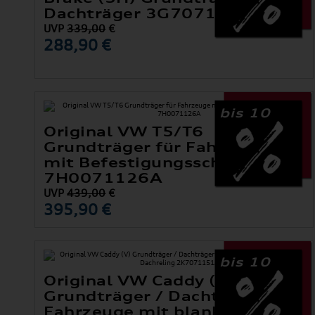
Dachträger 3G7071126
UVP
339,00
€
288,90 €
bis 10
Original VW T5/T6
Grundträger für Fahrzeuge
mit Befestigungsschienen
7H0071126A
UVP
439,00
€
395,90 €
bis 10
Original VW Caddy (V)
Grundträger / Dachträger nur
Fahrzeuge mit blanker