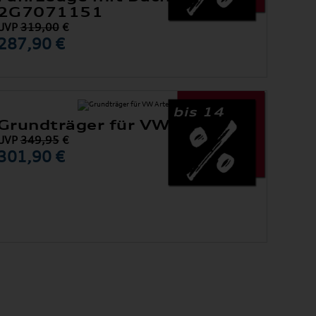
2G7071151
UVP
319,00
€
287,90 €
bis 14
Grundträger für VW Arteon
UVP
349,95
€
301,90 €