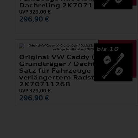
Dachreling 2K7071151A
UVP
329,00
€
296,90 €
bis 10
Original VW Caddy (V)
Grundträger / Dachträger
Satz für Fahrzeuge mit
verlängertem Radstand
2K7071126B
UVP
329,00
€
296,90 €