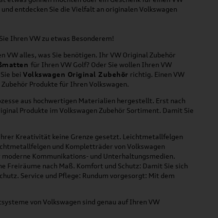
und entdecken Sie die Vielfalt an originalen Volkswagen
n Sie Ihren VW zu etwas Besonderem!
n VW alles, was Sie benötigen. Ihr VW Original Zubehör
ßmatten
für Ihren VW Golf? Oder Sie wollen Ihren VW
 Sie bei
Volkswagen Original Zubehör
richtig. Einen VW
l Zubehör Produkte für Ihren Volkswagen.
zesse aus hochwertigen Materialien hergestellt. Erst nach
riginal Produkte im Volkswagen Zubehör Sortiment. Damit Sie
hrer Kreativität keine Grenze gesetzt. Leichtmetallfelgen
Leichtmetallfelgen und Kompletträder von Volkswagen
 für moderne Kommunikations- und Unterhaltungsmedien.
che Freiräume nach Maß. Komfort und Schutz: Damit Sie sich
Schutz. Service und Pflege: Rundum vorgesorgt: Mit dem
ortsysteme von Volkswagen sind genau auf Ihren VW