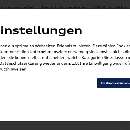
mmifussmatten
Gepäckraumeinlagen
VW Kompletträd
Mystery Boxen
Motoröl
% Sale
Nachrüstlösungen
instellungen
en
Lackierungen
en ein optimales Webseiten-Erlebnis zu bieten. Dazu zählen Cookies,
E-Mail
r kommerziellen Unternehmensziele notwendig sind, sowie solche, die
en. Sie können selbst entscheiden, welche Kategorien Sie zulassen 
r Datenschutzerklärung wieder ändern, z.B. Ihre Einwilligung widerru
hutzhinweisen
.
»
»
VW Zubehör
Transport- & Trägersysteme
Gr
ation) Grundträger Satz 2E0071126A
Ich stimme allen Cook
ter Kasten/Combi (2
z 2E0071126A