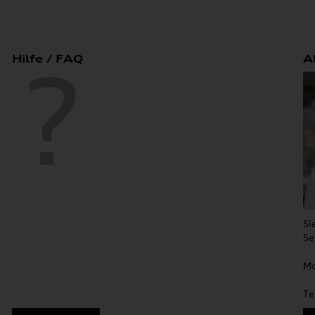
Hilfe / FAQ
A
Si
Se
Mo
Te