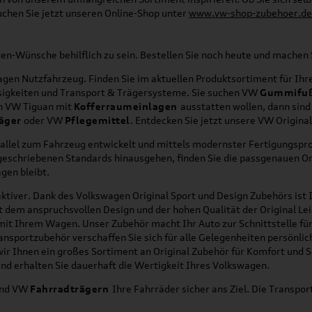
uchen Sie jetzt unseren Online-Shop unter
www.vw-shop-zubehoer.de
agen-Wünsche behilflich zu sein. Bestellen Sie noch heute und mache
en Nutzfahrzeug. Finden Sie im aktuellen Produktsortiment für Ihre
üssigkeiten und Transport & Trägersysteme. Sie suchen VW
Gummifu
en VW Tiguan mit
Kofferraumeinlagen
ausstatten wollen, dann sind
äger
oder VW
Pflegemittel
. Entdecken Sie jetzt unsere VW Origina
allel zum Fahrzeug entwickelt und mittels modernster Fertigungspro
orgeschriebenen Standards hinausgehen, finden Sie die passgenauen O
gen bleibt.
ktiver. Dank des Volkswagen Original Sport und Design Zubehörs ist I
it dem anspruchsvollen Design und der hohen Qualität der Original 
g mit Ihrem Wagen. Unser Zubehör macht Ihr Auto zur Schnittstelle
ransportzubehör verschaffen Sie sich für alle Gelegenheiten persönli
wir Ihnen ein großes Sortiment an Original Zubehör für Komfort und 
nd erhalten Sie dauerhaft die Wertigkeit Ihres Volkswagen.
nd VW
Fahrradträgern
Ihre Fahrräder sicher ans Ziel. Die Transp