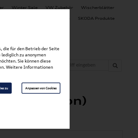
er
Winter Sale
VW Zubehör
Wischerblätter
Audi Produkte
SEAT Produkte
SKODA Produkte
 die für den Betrieb der Seite
 lediglich zu anonymen
möchten. Sie können diese
fen. Weitere Informationen
»
»
undträger
Crafter
ies zu
Anpassen von Cookies
. Generation)