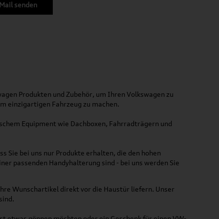
Mail senden
kswagen Produkten und Zubehör, um Ihren Volkswagen zu
nem einzigartigen Fahrzeug zu machen.
ktischem Equipment wie Dachboxen, Fahrradträgern und
ss Sie bei uns nur Produkte erhalten, die den hohen
iner passenden Handyhalterung sind - bei uns werden Sie
hre Wunschartikel direkt vor die Haustür liefern. Unser
sind.
lbst etwas gönnen möchten oder ein Geschenk für einen VW-