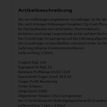
Artikelbeschreibung
Der von Volkswagen angebotener Grundträger ist die idea
Der nach strengen Volkswagen Vorgaben City Crash Plus g
für Dachaufbauten wie Leiterhalter, Hochwinkelsatz.
So können auch lange Gegenstände sicher auf dem Dach 
Der Grundträger ist passgenau auf das Fahrzeug abgest
Der Grundträger ist abschließbar und somit sicher vor Di
Lieferung inklusive Drehmomentschlüssel.
Lieferumfang: 3 Stück.
Traglast [kg]: 150
Eigengewicht [kg]: 15
Nutzbare Profillänge [mm]: 1520
Querschnitt Träger [mm]: 30 X 20
Träger-Profil: Rechteckig
Farbe: Schwarz
Länge [mm]: 1600
Allgemeiner Hinweis: City Crash getestet
Nur in Verbindung mit: Befestigungsschiene für Grundt
Lieferumfang: 1 Satz = 3 Stück