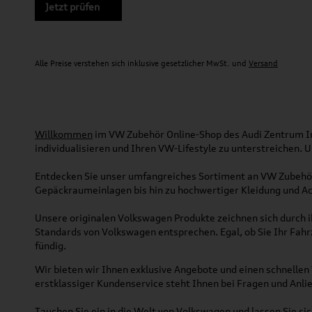
Jetzt prüfen
Alle Preise verstehen sich inklusive gesetzlicher MwSt. und
Versand
Willkommen
im VW Zubehör Online-Shop des Audi Zentrum Ing
individualisieren und Ihren VW-Lifestyle zu unterstreichen.
Entdecken Sie unser umfangreiches Sortiment an VW Zubehör
Gepäckraumeinlagen bis hin zu hochwertiger Kleidung und Acc
Unsere originalen Volkswagen Produkte zeichnen sich durch ih
Standards von Volkswagen entsprechen. Egal, ob Sie Ihr Fah
fündig.
Wir bieten wir Ihnen exklusive Angebote und einen schnellen 
erstklassiger Kundenservice steht Ihnen bei Fragen und Anlie
Tauchen Sie ein in die Welt von Volkswagen und lassen Sie s