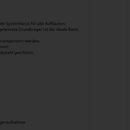
le Systembasis für alle Aufbauten.
etestete Grundträger ist die ideale Basis
transportiert werden.
immt.
ebstahl geschützt.
rägeraufnahme