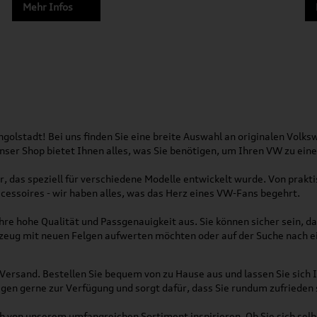
Mehr Infos
olstadt! Bei uns finden Sie eine breite Auswahl an originalen Vol
 Unser Shop bietet Ihnen alles, was Sie benötigen, um Ihren VW zu ei
, das speziell für verschiedene Modelle entwickelt wurde. Von pra
essoires - wir haben alles, was das Herz eines VW-Fans begehrt.
re hohe Qualität und Passgenauigkeit aus. Sie können sicher sein, da
rzeug mit neuen Felgen aufwerten möchten oder auf der Suche nach e
Versand. Bestellen Sie bequem von zu Hause aus und lassen Sie sich I
gen gerne zur Verfügung und sorgt dafür, dass Sie rundum zufrieden 
ich von unserem umfangreichen Sortiment inspirieren. Ob Sie sich se