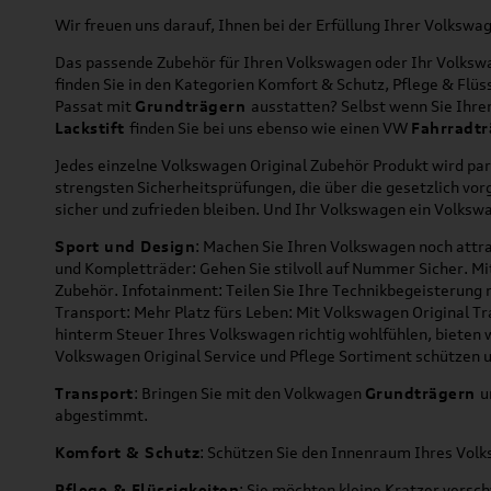
Wir freuen uns darauf, Ihnen bei der Erfüllung Ihrer Volksw
Das passende Zubehör für Ihren Volkswagen oder Ihr Volkswag
finden Sie in den Kategorien Komfort & Schutz, Pflege & Fl
Passat mit
Grundträgern
ausstatten? Selbst wenn Sie Ihr
Lackstift
finden Sie bei uns ebenso wie einen VW
Fahrradtr
Jedes einzelne Volkswagen Original Zubehör Produkt wird par
strengsten Sicherheitsprüfungen, die über die gesetzlich v
sicher und zufrieden bleiben. Und Ihr Volkswagen ein Volkswa
Sport und Design
: Machen Sie Ihren Volkswagen noch attra
und Kompletträder: Gehen Sie stilvoll auf Nummer Sicher. M
Zubehör. Infotainment: Teilen Sie Ihre Technikbegeisterun
Transport: Mehr Platz fürs Leben: Mit Volkswagen Original T
hinterm Steuer Ihres Volkswagen richtig wohlfühlen, bieten 
Volkswagen Original Service und Pflege Sortiment schützen u
Transport
: Bringen Sie mit den Volkwagen
Grundträgern
u
abgestimmt.
Komfort & Schutz
: Schützen Sie den Innenraum Ihres Vo
Pflege & Flüssigkeiten
: Sie möchten kleine Kratzer versc