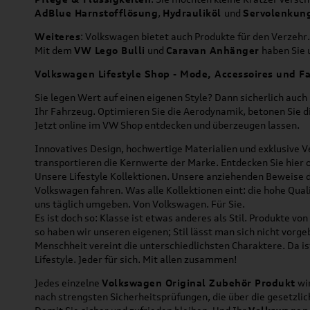
AdBlue Harnstofflösung
,
Hydrauliköl
und
Servolenkun
Weiteres
: Volkswagen bietet auch Produkte für den Verzehr.
Mit dem
VW Lego Bulli
und
Caravan Anhänger
haben Sie u
Volkswagen Lifestyle Shop - Mode, Accessoires und Fa
Sie legen Wert auf einen eigenen Style? Dann sicherlich auc
Ihr Fahrzeug. Optimieren Sie die Aerodynamik, betonen Sie 
Jetzt online im VW Shop entdecken und überzeugen lassen.
Innovatives Design, hochwertige Materialien und exklusive Ve
transportieren die Kernwerte der Marke. Entdecken Sie hier 
Unsere Lifestyle Kollektionen. Unsere anziehenden Beweise da
Volkswagen fahren. Was alle Kollektionen eint: die hohe Qua
uns täglich umgeben. Von Volkswagen. Für Sie.
Es ist doch so: Klasse ist etwas anderes als Stil. Produkte v
so haben wir unseren eigenen; Stil lässt man sich nicht vorg
Menschheit vereint die unterschiedlichsten Charaktere. Da is
Lifestyle. Jeder für sich. Mit allen zusammen!
Jedes einzelne
Volkswagen Original Zubehör Produkt
wir
nach strengsten Sicherheitsprüfungen, die über die gesetzl