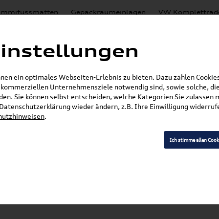
mmifussmatten
Gepäckraumeinlagen
VW Kompletträd
Mystery Boxen
Motoröl
% Sale
Nachrüstlösungen
instellungen
en
Lackierungen
en ein optimales Webseiten-Erlebnis zu bieten. Dazu zählen Cookies,
E-Mail
r kommerziellen Unternehmensziele notwendig sind, sowie solche, die
en. Sie können selbst entscheiden, welche Kategorien Sie zulassen 
»
»
VW Zubehör
Transport- & Trägersysteme
Gr
r Datenschutzerklärung wieder ändern, z.B. Ihre Einwilligung widerru
hutzhinweisen
.
Ich stimme allen Cook
Modell wählen
K