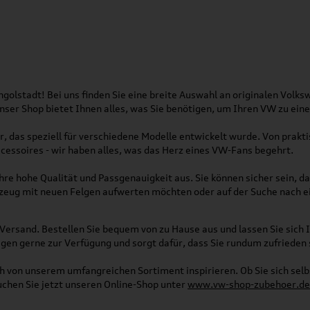
olstadt! Bei uns finden Sie eine breite Auswahl an originalen Vol
 Unser Shop bietet Ihnen alles, was Sie benötigen, um Ihren VW zu ei
, das speziell für verschiedene Modelle entwickelt wurde. Von pra
essoires - wir haben alles, was das Herz eines VW-Fans begehrt.
re hohe Qualität und Passgenauigkeit aus. Sie können sicher sein, da
rzeug mit neuen Felgen aufwerten möchten oder auf der Suche nach e
Versand. Bestellen Sie bequem von zu Hause aus und lassen Sie sich I
gen gerne zur Verfügung und sorgt dafür, dass Sie rundum zufrieden 
ich von unserem umfangreichen Sortiment inspirieren. Ob Sie sich se
uchen Sie jetzt unseren Online-Shop unter
www.vw-shop-zubehoer.de