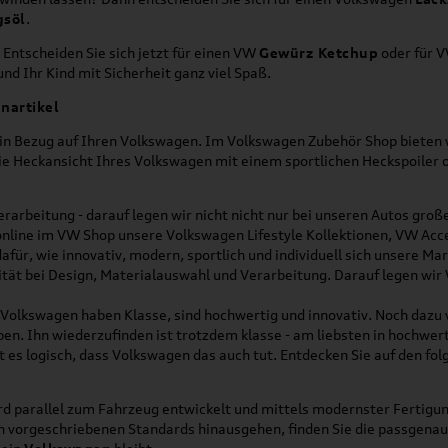
gsöl
.
 Entscheiden Sie sich jetzt für einen VW
Gewürz Ketchup
oder für 
nd Ihr Kind mit Sicherheit ganz viel Spaß.
nartikel
h in Bezug auf Ihren Volkswagen. Im Volkswagen Zubehör Shop bieten w
die Heckansicht Ihres Volkswagen mit einem sportlichen Heckspoiler
rarbeitung - darauf legen wir nicht nicht nur bei unseren Autos gro
online im VW Shop unsere Volkswagen Lifestyle Kollektionen, VW Acce
für, wie innovativ, modern, sportlich und individuell sich unsere Ma
lität bei Design, Materialauswahl und Verarbeitung. Darauf legen wir
on Volkswagen haben Klasse, sind hochwertig und innovativ. Noch dazu
eben. Ihn wiederzufinden ist trotzdem klasse - am liebsten in hochwer
t es logisch, dass Volkswagen das auch tut. Entdecken Sie auf den fo
d parallel zum Fahrzeug entwickelt und mittels modernster Fertigun
ich vorgeschriebenen Standards hinausgehen, finden Sie die passgena