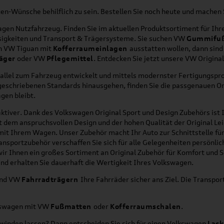
agen-Wünsche behilflich zu sein. Bestellen Sie noch heute und mache
en Nutzfahrzeug. Finden Sie im aktuellen Produktsortiment für Ihre
üssigkeiten und Transport & Trägersysteme. Sie suchen VW
Gummifu
en VW Tiguan mit
Kofferraumeinlagen
ausstatten wollen, dann sind
äger
oder VW
Pflegemittel
. Entdecken Sie jetzt unsere VW Origina
allel zum Fahrzeug entwickelt und mittels modernster Fertigungspro
orgeschriebenen Standards hinausgehen, finden Sie die passgenauen O
gen bleibt.
ktiver. Dank des Volkswagen Original Sport und Design Zubehörs ist I
it dem anspruchsvollen Design und der hohen Qualität der Original 
g mit Ihrem Wagen. Unser Zubehör macht Ihr Auto zur Schnittstelle
ransportzubehör verschaffen Sie sich für alle Gelegenheiten persönli
wir Ihnen ein großes Sortiment an Original Zubehör für Komfort und 
nd erhalten Sie dauerhaft die Wertigkeit Ihres Volkswagen.
nd VW
Fahrradträgern
Ihre Fahrräder sicher ans Ziel. Die Transp
lkswagen mit VW
Fußmatten
oder
Kofferraumschalen
.
hwinden lassen? Dann entscheiden Sie sich für einen Volkswagen
Lack