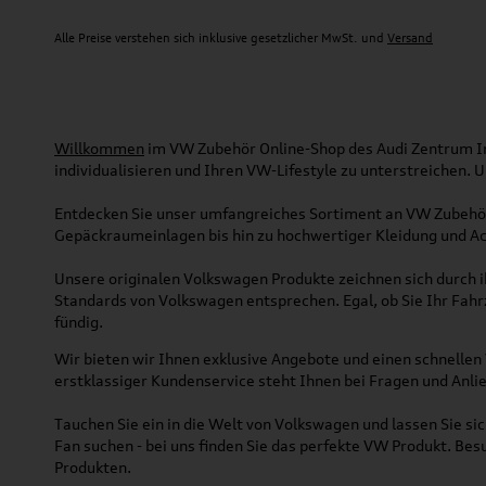
Alle Preise verstehen sich inklusive gesetzlicher MwSt. und
Versand
Willkommen
im VW Zubehör Online-Shop des Audi Zentrum Ing
individualisieren und Ihren VW-Lifestyle zu unterstreichen.
Entdecken Sie unser umfangreiches Sortiment an VW Zubehör
Gepäckraumeinlagen bis hin zu hochwertiger Kleidung und Acc
Unsere originalen Volkswagen Produkte zeichnen sich durch ih
Standards von Volkswagen entsprechen. Egal, ob Sie Ihr Fah
fündig.
Wir bieten wir Ihnen exklusive Angebote und einen schnellen 
erstklassiger Kundenservice steht Ihnen bei Fragen und Anlie
Tauchen Sie ein in die Welt von Volkswagen und lassen Sie s
Fan suchen - bei uns finden Sie das perfekte VW Produkt. Bes
Produkten.