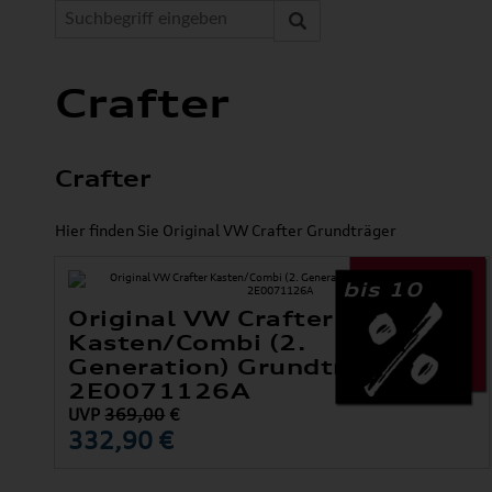
Crafter
Crafter
Hier finden Sie Original VW Crafter Grundträger
bis 10
Original VW Crafter
Kasten/Combi (2.
Generation) Grundträger Satz
2E0071126A
UVP
369,00
€
332,90 €