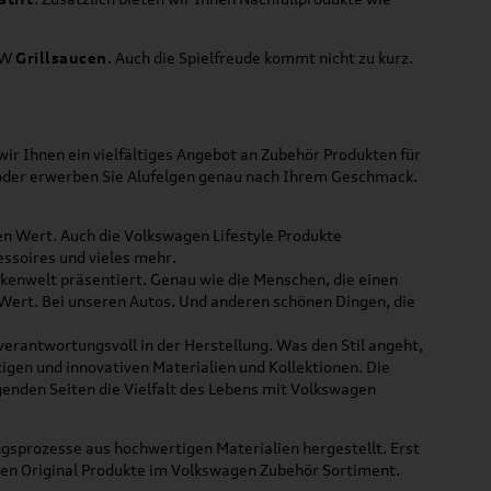
VW
Grillsaucen
. Auch die Spielfreude kommt nicht zu kurz.
ir Ihnen ein vielfältiges Angebot an Zubehör Produkten für
 oder erwerben Sie Alufelgen genau nach Ihrem Geschmack.
ßen Wert. Auch die Volkswagen Lifestyle Produkte
ssoires und vieles mehr.
rkenwelt präsentiert. Genau wie die Menschen, die einen
 Wert. Bei unseren Autos. Und anderen schönen Dingen, die
 verantwortungsvoll in der Herstellung. Was den Stil angeht,
tigen und innovativen Materialien und Kollektionen. Die
lgenden Seiten die Vielfalt des Lebens mit Volkswagen
gsprozesse aus hochwertigen Materialien hergestellt. Erst
uen Original Produkte im Volkswagen Zubehör Sortiment.