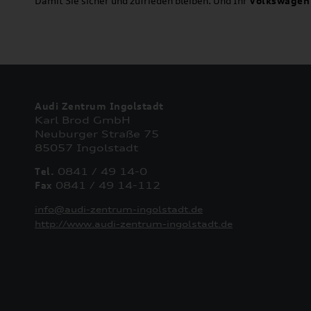
Damit Sie sicher und zufrieden bleiben. Und Ihr
Volkswagen
Audi Zentrum Ingolstadt
Karl Brod GmbH
Neuburger Straße 75
85057 Ingolstadt
Tel.
0841 / 49 14-0
Fax
0841 / 49 14-112
info@audi-zentrum-ingolstadt.de
http://www.audi-zentrum-ingolstadt.de