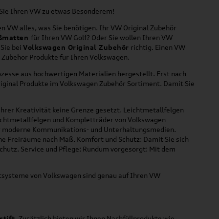
n Sie Ihren VW zu etwas Besonderem!
n VW alles, was Sie benötigen. Ihr VW Original Zubehör
ßmatten
für Ihren VW Golf? Oder Sie wollen Ihren VW
 Sie bei
Volkswagen Original Zubehör
richtig. Einen VW
l Zubehör Produkte für Ihren Volkswagen.
zesse aus hochwertigen Materialien hergestellt. Erst nach
riginal Produkte im Volkswagen Zubehör Sortiment. Damit Sie
hrer Kreativität keine Grenze gesetzt. Leichtmetallfelgen
Leichtmetallfelgen und Kompletträder von Volkswagen
 für moderne Kommunikations- und Unterhaltungsmedien.
che Freiräume nach Maß. Komfort und Schutz: Damit Sie sich
Schutz. Service und Pflege: Rundum vorgesorgt: Mit dem
ortsysteme von Volkswagen sind genau auf Ihren VW
stift
. Zusätzlich bieten wir Ihnen Nachfüllprodukte wie