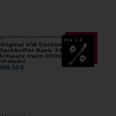
bis 14
Original VW Dachbox /
Dachkoffer Basic 340 Liter,
Schwarz matt 000071200
UVP
459,00
€
399,00 €