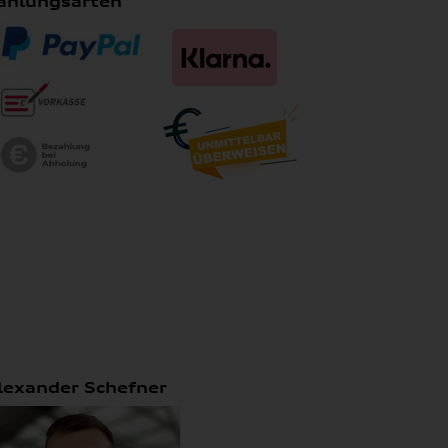
ahlungsarten
lexander Schefner