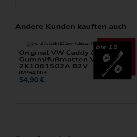
Andere Kunden kauften auch
bis 15
Original VW Caddy (2K)
Gummifußmatten Vorne
2K1061502A 82V
UVP
64,00
€
54,90 €