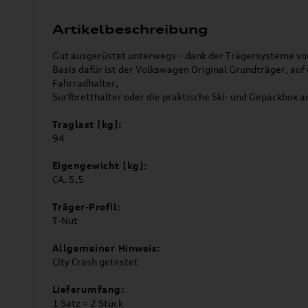
Artikelbeschreibung
Gut ausgerüstet unterwegs – dank der Trägersysteme vo
Basis dafür ist der Volkswagen Original Grundträger, auf
Fahrradhalter,
Surfbretthalter oder die praktische Ski- und Gepäckbox 
Traglast [kg]:
94
Eigengewicht [kg]:
CA. 5,5
Träger-Profil:
T-Nut
Allgemeiner Hinweis:
City Crash getestet
Lieferumfang:
1 Satz = 2 Stück