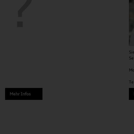
Si
Se
Mo
Te
Mehr Infos