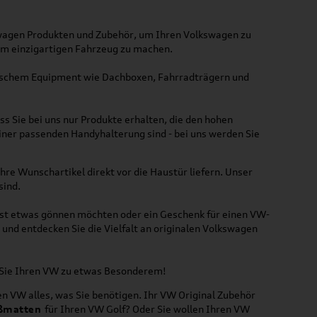
kswagen Produkten und Zubehör, um Ihren Volkswagen zu
nem einzigartigen Fahrzeug zu machen.
ktischem Equipment wie Dachboxen, Fahrradträgern und
ss Sie bei uns nur Produkte erhalten, die den hohen
iner passenden Handyhalterung sind - bei uns werden Sie
hre Wunschartikel direkt vor die Haustür liefern. Unser
sind.
lbst etwas gönnen möchten oder ein Geschenk für einen VW-
und entdecken Sie die Vielfalt an originalen Volkswagen
n Sie Ihren VW zu etwas Besonderem!
n VW alles, was Sie benötigen. Ihr VW Original Zubehör
ßmatten
für Ihren VW Golf? Oder Sie wollen Ihren VW