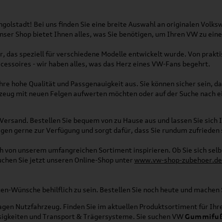
olstadt! Bei uns finden Sie eine breite Auswahl an originalen Vol
 Unser Shop bietet Ihnen alles, was Sie benötigen, um Ihren VW zu ei
, das speziell für verschiedene Modelle entwickelt wurde. Von pra
essoires - wir haben alles, was das Herz eines VW-Fans begehrt.
re hohe Qualität und Passgenauigkeit aus. Sie können sicher sein, da
rzeug mit neuen Felgen aufwerten möchten oder auf der Suche nach e
Versand. Bestellen Sie bequem von zu Hause aus und lassen Sie sich I
gen gerne zur Verfügung und sorgt dafür, dass Sie rundum zufrieden 
ich von unserem umfangreichen Sortiment inspirieren. Ob Sie sich se
uchen Sie jetzt unseren Online-Shop unter
www.vw-shop-zubehoer.de
agen-Wünsche behilflich zu sein. Bestellen Sie noch heute und mache
en Nutzfahrzeug. Finden Sie im aktuellen Produktsortiment für Ihre
üssigkeiten und Transport & Trägersysteme. Sie suchen VW
Gummifu