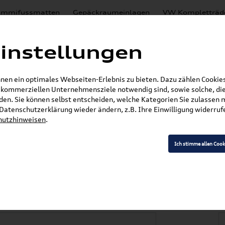
mmifussmatten
Gepäckraumeinlagen
VW Kompletträd
Mystery Boxen
Motoröl
% Sale
Nachrüstlösungen
instellungen
en
Lackierungen
en ein optimales Webseiten-Erlebnis zu bieten. Dazu zählen Cookies,
E-Mail
r kommerziellen Unternehmensziele notwendig sind, sowie solche, die
en. Sie können selbst entscheiden, welche Kategorien Sie zulassen 
r Datenschutzerklärung wieder ändern, z.B. Ihre Einwilligung widerru
hutzhinweisen
.
»
»
VW Zubehör
Transport- & Trägersysteme
Gr
äger 2K0071126
Ich stimme allen Cook
y (2K) Grundträger