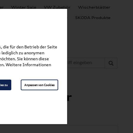
er
Winter Sale
VW Zubehör
Wischerblätter
Audi Produkte
SEAT Produkte
SKODA Produkte
 die für den Betrieb der Seite
 lediglich zu anonymen
möchten. Sie können diese
fen. Weitere Informationen
»
»
undträger
Caddy
ies zu
Anpassen von Cookies
/Dachträger