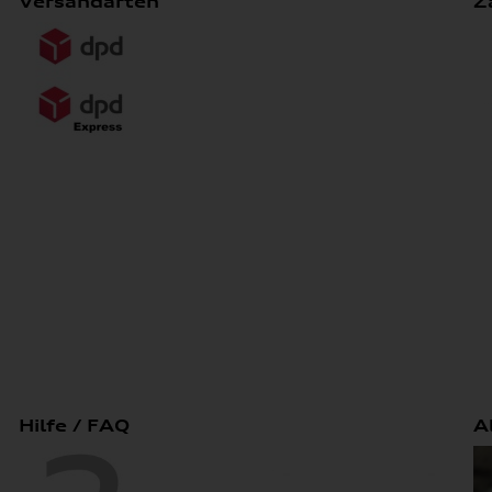
Versandarten
Z
Hilfe / FAQ
A