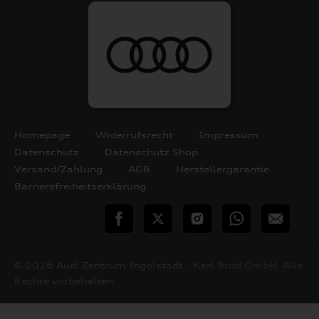
Homepage
Widerrufsrecht
Impressum
Datenschutz
Datenschutz Shop
Versand/Zahlung
AGB
Herstellergarantie
Barrierefreiheitserklärung
teilen
Twitter
Instagram
WhatsApp
E-
Mail
© 2026 Audi Zentrum Ingolstadt - Karl Brod GmbH. Alle
Rechte vorbehalten