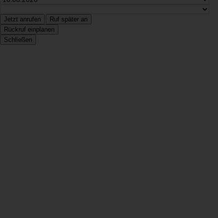
Jetzt anrufen
Ruf später an
Rückruf einplanen
Schließen