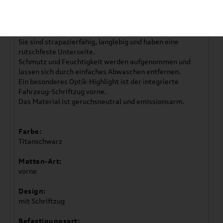
Gummifußmatten VorneDie hochwertigen
Allwetterfussmatten sind passgenau auf die Konturen
des Innenraumes zugeschnitten.
Sie sind strapazierfähig, langlebig und haben eine
rutschfeste Unterseite.
Schmutz und Feuchtigkeit werden aufgenommen und
lassen sich durch einfaches Abwaschen entfernen.
Ein besonderes Optik-Highlight ist der integrierte
Fahrzeug-Schriftzug vorne.
Das Material ist geruchsneutral und emissionsarm.
Farbe:
Titanschwarz
Matten-Art:
vorne
Design:
mit Schriftzug
Befestigungsart: