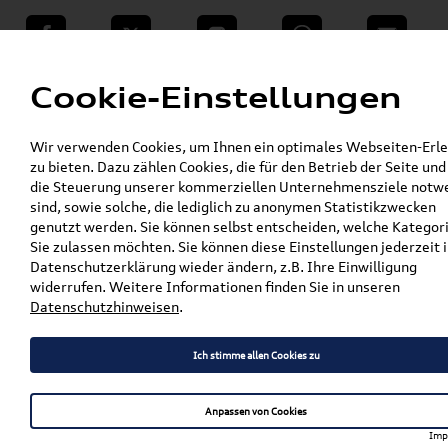
teilen
Twitter
Instagram
WhatsApp
E-Mail
Menü
Cookie-Einstellungen
»
Wir verwenden Cookies, um Ihnen ein optimales Webseiten-Erle
VW Shop - VW Originalteile und Zubehör
zu bieten. Dazu zählen Cookies, die für den Betrieb der Seite und
»
»
VW Zubehör
Komfort & Schutz
die Steuerung unserer kommerziellen Unternehmensziele notw
»
»
Gummifußmatten
Caddy
sind, sowie solche, die lediglich zu anonymen Statistikzwecken
Original VW Caddy (2K) Gummifußmatten
genutzt werden. Sie können selbst entscheiden, welche Kategor
Vorne 2K1061502A 82V
Sie zulassen möchten. Sie können diese Einstellungen jederzeit i
Datenschutzerklärung wieder ändern, z.B. Ihre Einwilligung
Original VW Caddy (2K)
widerrufen. Weitere Informationen finden Sie in unseren
Datenschutzhinweisen
.
Gummifußmatten Vorne
2K1061502A 82V
Ich stimme allen Cookies zu
Anpassen von Cookies
Artikelbeschreibung
Imp