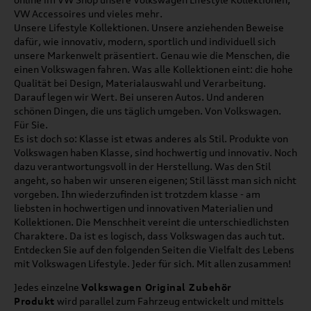
VW Accessoires und vieles mehr.
Unsere Lifestyle Kollektionen. Unsere anziehenden Beweise
dafür, wie innovativ, modern, sportlich und individuell sich
unsere Markenwelt präsentiert. Genau wie die Menschen, die
einen Volkswagen fahren. Was alle Kollektionen eint: die hohe
Qualität bei Design, Materialauswahl und Verarbeitung.
Darauf legen wir Wert. Bei unseren Autos. Und anderen
schönen Dingen, die uns täglich umgeben. Von Volkswagen.
Für Sie.
Es ist doch so: Klasse ist etwas anderes als Stil. Produkte von
Volkswagen haben Klasse, sind hochwertig und innovativ. Noch
dazu verantwortungsvoll in der Herstellung. Was den Stil
angeht, so haben wir unseren eigenen; Stil lässt man sich nicht
vorgeben. Ihn wiederzufinden ist trotzdem klasse - am
liebsten in hochwertigen und innovativen Materialien und
Kollektionen. Die Menschheit vereint die unterschiedlichsten
Charaktere. Da ist es logisch, dass Volkswagen das auch tut.
Entdecken Sie auf den folgenden Seiten die Vielfalt des Lebens
mit Volkswagen Lifestyle. Jeder für sich. Mit allen zusammen!
Jedes einzelne
Volkswagen Original Zubehör
Produkt
wird parallel zum Fahrzeug entwickelt und mittels