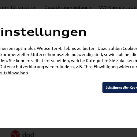
mmifussmatten
Gepäckraumeinlagen
VW Kompletträd
Mystery Boxen
Motoröl
% Sale
Nachrüstlösungen
instellungen
en
Lackierungen
en ein optimales Webseiten-Erlebnis zu bieten. Dazu zählen Cookies,
E-Mail
r kommerziellen Unternehmensziele notwendig sind, sowie solche, die
en. Sie können selbst entscheiden, welche Kategorien Sie zulassen 
r Datenschutzerklärung wieder ändern, z.B. Ihre Einwilligung widerru
hutzhinweisen
.
Ich stimme allen Cook
Versandarten
Z