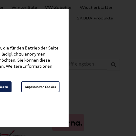
er
Winter Sale
VW Zubehör
Wischerblätter
Audi Produkte
SEAT Produkte
SKODA Produkte
 die für den Betrieb der Seite
 lediglich zu anonymen
möchten. Sie können diese
fen. Weitere Informationen
ies zu
Anpassen von Cookies
ahlungsarten