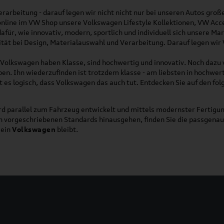
rarbeitung - darauf legen wir nicht nicht nur bei unseren Autos gro
online im VW Shop unsere Volkswagen Lifestyle Kollektionen, VW Acce
für, wie innovativ, modern, sportlich und individuell sich unsere Ma
lität bei Design, Materialauswahl und Verarbeitung. Darauf legen wir
on Volkswagen haben Klasse, sind hochwertig und innovativ. Noch dazu
eben. Ihn wiederzufinden ist trotzdem klasse - am liebsten in hochwer
t es logisch, dass Volkswagen das auch tut. Entdecken Sie auf den fo
d parallel zum Fahrzeug entwickelt und mittels modernster Fertigun
ich vorgeschriebenen Standards hinausgehen, finden Sie die passgena
ein
Volkswagen
bleibt.