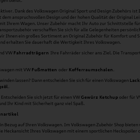
gen bleibt.
ktiver. Dank des Volkswagen Original Sport und Design Zubehörs ist I
it dem anspruchsvollen Design und der hohen Qualität der Original 
g mit Ihrem Wagen. Unser Zubehör macht Ihr Auto zur Schnittstelle
ransportzubehör verschaffen Sie sich für alle Gelegenheiten persönli
wir Ihnen ein großes Sortiment an Original Zubehör für Komfort und 
nd erhalten Sie dauerhaft die Wertigkeit Ihres Volkswagen.
nd VW
Fahrradträgern
Ihre Fahrräder sicher ans Ziel. Die Transp
lkswagen mit VW
Fußmatten
oder
Kofferraumschalen
.
hwinden lassen? Dann entscheiden Sie sich für einen Volkswagen
Lack
gsöl
.
 Entscheiden Sie sich jetzt für einen VW
Gewürz Ketchup
oder für 
nd Ihr Kind mit Sicherheit ganz viel Spaß.
nartikel
h in Bezug auf Ihren Volkswagen. Im Volkswagen Zubehör Shop bieten w
die Heckansicht Ihres Volkswagen mit einem sportlichen Heckspoiler