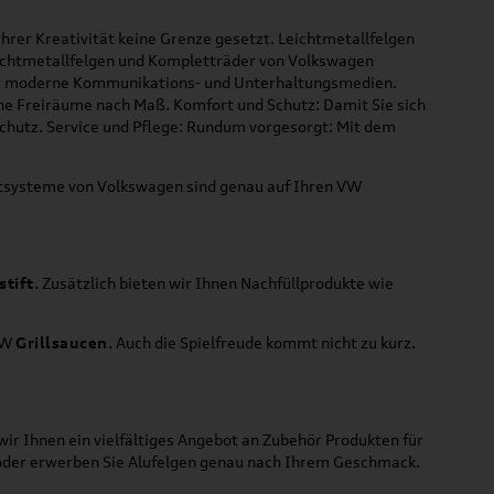
hrer Kreativität keine Grenze gesetzt. Leichtmetallfelgen
Leichtmetallfelgen und Kompletträder von Volkswagen
 für moderne Kommunikations- und Unterhaltungsmedien.
che Freiräume nach Maß. Komfort und Schutz: Damit Sie sich
Schutz. Service und Pflege: Rundum vorgesorgt: Mit dem
ortsysteme von Volkswagen sind genau auf Ihren VW
stift
. Zusätzlich bieten wir Ihnen Nachfüllprodukte wie
VW
Grillsaucen
. Auch die Spielfreude kommt nicht zu kurz.
ir Ihnen ein vielfältiges Angebot an Zubehör Produkten für
 oder erwerben Sie Alufelgen genau nach Ihrem Geschmack.