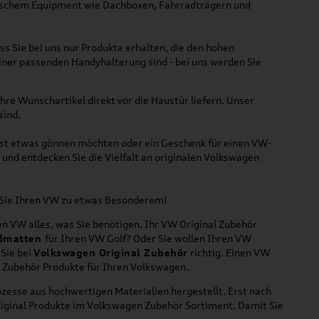
ktischem Equipment wie Dachboxen, Fahrradträgern und
ss Sie bei uns nur Produkte erhalten, die den hohen
iner passenden Handyhalterung sind - bei uns werden Sie
hre Wunschartikel direkt vor die Haustür liefern. Unser
sind.
lbst etwas gönnen möchten oder ein Geschenk für einen VW-
und entdecken Sie die Vielfalt an originalen Volkswagen
n Sie Ihren VW zu etwas Besonderem!
n VW alles, was Sie benötigen. Ihr VW Original Zubehör
ßmatten
für Ihren VW Golf? Oder Sie wollen Ihren VW
 Sie bei
Volkswagen Original Zubehör
richtig. Einen VW
l Zubehör Produkte für Ihren Volkswagen.
zesse aus hochwertigen Materialien hergestellt. Erst nach
riginal Produkte im Volkswagen Zubehör Sortiment. Damit Sie