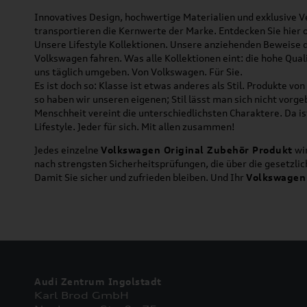
Innovatives Design, hochwertige Materialien und exklusive Ve
transportieren die Kernwerte der Marke. Entdecken Sie hier 
Unsere Lifestyle Kollektionen. Unsere anziehenden Beweise da
Volkswagen fahren. Was alle Kollektionen eint: die hohe Qua
uns täglich umgeben. Von Volkswagen. Für Sie.
Es ist doch so: Klasse ist etwas anderes als Stil. Produkte v
so haben wir unseren eigenen; Stil lässt man sich nicht vorg
Menschheit vereint die unterschiedlichsten Charaktere. Da is
Lifestyle. Jeder für sich. Mit allen zusammen!
Jedes einzelne
Volkswagen Original Zubehör Produkt
wir
nach strengsten Sicherheitsprüfungen, die über die gesetzl
Damit Sie sicher und zufrieden bleiben. Und Ihr
Volkswagen
Audi Zentrum Ingolstadt
Karl Brod GmbH