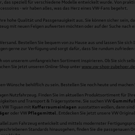
, das speziell für verschiedene Modelle entwickelt wurde. Von pra
essoires - wir haben alles, was das Herz eines VW-Fans begehrt.
re hohe Qualität und Passgenauigkeit aus. Sie können sicher sein, da
rzeug mit neuen Felgen aufwerten möchten oder auf der Suche nach e
Versand. Bestellen Sie bequem von zu Hause aus und lassen Sie sich I
gen gerne zur Verfügung und sorgt dafür, dass Sie rundum zufrieden 
ich von unserem umfangreichen Sortiment inspirieren. Ob Sie sich se
uchen Sie jetzt unseren Online-Shop unter
www.vw-shop-zubehoer.de
agen-Wünsche behilflich zu sein. Bestellen Sie noch heute und mache
en Nutzfahrzeug. Finden Sie im aktuellen Produktsortiment für Ihre
üssigkeiten und Transport & Trägersysteme. Sie suchen VW
Gummifu
en VW Tiguan mit
Kofferraumeinlagen
ausstatten wollen, dann sind
äger
oder VW
Pflegemittel
. Entdecken Sie jetzt unsere VW Origina
allel zum Fahrzeug entwickelt und mittels modernster Fertigungspro
orgeschriebenen Standards hinausgehen, finden Sie die passgenauen O