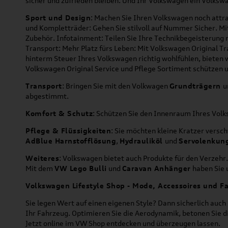
sicher und zufrieden bleiben. Und Ihr Volkswagen ein Volkswa
Sport und Design
: Machen Sie Ihren Volkswagen noch attra
und Kompletträder: Gehen Sie stilvoll auf Nummer Sicher. M
Zubehör. Infotainment: Teilen Sie Ihre Technikbegeisterun
Transport: Mehr Platz fürs Leben: Mit Volkswagen Original T
hinterm Steuer Ihres Volkswagen richtig wohlfühlen, bieten 
Volkswagen Original Service und Pflege Sortiment schützen u
Transport
: Bringen Sie mit den Volkwagen
Grundträgern
u
abgestimmt.
Komfort & Schutz
: Schützen Sie den Innenraum Ihres Vo
Pflege & Flüssigkeiten
: Sie möchten kleine Kratzer versc
AdBlue Harnstofflösung
,
Hydrauliköl
und
Servolenkun
Weiteres
: Volkswagen bietet auch Produkte für den Verzehr.
Mit dem
VW Lego Bulli
und
Caravan Anhänger
haben Sie u
Volkswagen Lifestyle Shop - Mode, Accessoires und Fa
Sie legen Wert auf einen eigenen Style? Dann sicherlich auc
Ihr Fahrzeug. Optimieren Sie die Aerodynamik, betonen Sie 
Jetzt online im VW Shop entdecken und überzeugen lassen.