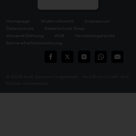
Homepage
Widerrufsrecht
Impressum
Datenschutz
Datenschutz Shop
Versand/Zahlung
AGB
Herstellergarantie
Barrierefreiheitserklärung
teilen
Twitter
Instagram
WhatsApp
E-
Mail
© 2026 Audi Zentrum Ingolstadt - Karl Brod GmbH. Alle
Rechte vorbehalten