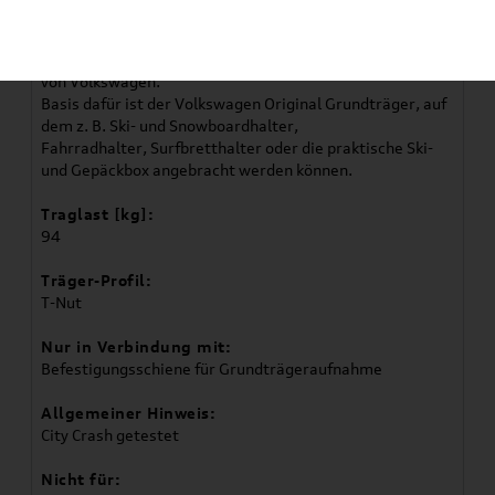
Artikelbeschreibung
Gut ausgerüstet unterwegs – dank der Trägersysteme
von Volkswagen.
Basis dafür ist der Volkswagen Original Grundträger, auf
dem z. B. Ski- und Snowboardhalter,
Fahrradhalter, Surfbretthalter oder die praktische Ski-
und Gepäckbox angebracht werden können.
Traglast [kg]:
94
Träger-Profil:
T-Nut
Nur in Verbindung mit:
Befestigungsschiene für Grundträgeraufnahme
Allgemeiner Hinweis:
City Crash getestet
Nicht für: