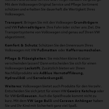
Mit dem Volkswagen Original Service und Pflege Sortiment
schützen und erhalten Sie dauerhaft die Wertigkeit Ihres
Volkswagen.
Transport
: Bringen Sie mit den Volkwagen
Grundträgern
und VW
Fahrradträgern
Ihre Fahrräder sicher ans Ziel. Die
Transportsysteme von Volkswagen sind genau auf Ihren VW
abgestimmt.
Komfort & Schutz
: Schützen Sie den Innenraum Ihres
Volkswagen mit VW
Fußmatten
oder
Kofferraumschalen
.
Pflege & Flüssigkeiten
: Sie möchten kleine Kratzer
verschwinden lassen? Dann entscheiden Sie sich für einen
Volkswagen
Lackstift
. Zusätzlich bieten wir Ihnen
Nachfüllprodukte wie
AdBlue Harnstofflösung
,
Hydrauliköl
und
Servolenkungsöl
.
Weiteres
: Volkswagen bietet auch Produkte für den Verzehr.
Entscheiden Sie sich jetzt für einen VW
Gewürz Ketchup
oder
für VW
Grillsaucen
. Auch die Spielfreude kommt nicht zu
kurz. Mit dem
VW Lego Bulli
und
Caravan Anhänger
haben
Sie und Ihr Kind mit Sicherheit ganz viel Spaß.