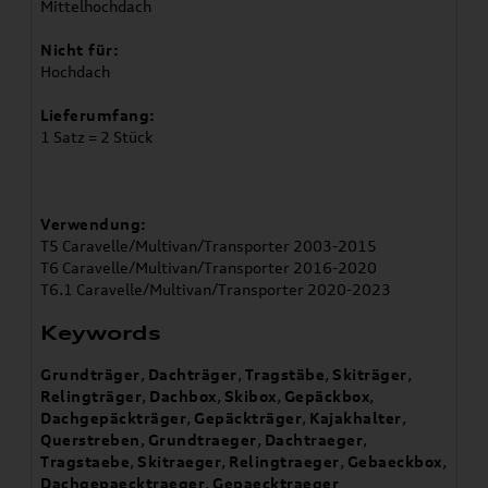
Mittelhochdach
Nicht für:
Hochdach
Lieferumfang:
1 Satz = 2 Stück
Verwendung:
T5 Caravelle/Multivan/Transporter 2003-2015
T6 Caravelle/Multivan/Transporter 2016-2020
T6.1 Caravelle/Multivan/Transporter 2020-2023
Keywords
Grundträger
,
Dachträger
,
Tragstäbe
,
Skiträger
,
Relingträger
,
Dachbox
,
Skibox
,
Gepäckbox
,
Dachgepäckträger
,
Gepäckträger
,
Kajakhalter
,
Querstreben
,
Grundtraeger
,
Dachtraeger
,
Tragstaebe
,
Skitraeger
,
Relingtraeger
,
Gebaeckbox
,
Dachgepaecktraeger
,
Gepaecktraeger