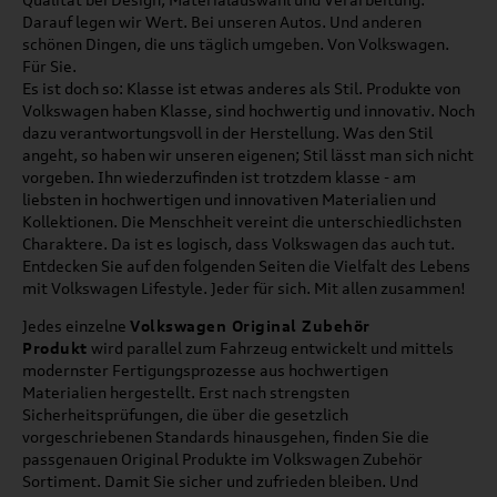
Darauf legen wir Wert. Bei unseren Autos. Und anderen
schönen Dingen, die uns täglich umgeben. Von Volkswagen.
Für Sie.
Es ist doch so: Klasse ist etwas anderes als Stil. Produkte von
Volkswagen haben Klasse, sind hochwertig und innovativ. Noch
dazu verantwortungsvoll in der Herstellung. Was den Stil
angeht, so haben wir unseren eigenen; Stil lässt man sich nicht
vorgeben. Ihn wiederzufinden ist trotzdem klasse - am
liebsten in hochwertigen und innovativen Materialien und
Kollektionen. Die Menschheit vereint die unterschiedlichsten
Charaktere. Da ist es logisch, dass Volkswagen das auch tut.
Entdecken Sie auf den folgenden Seiten die Vielfalt des Lebens
mit Volkswagen Lifestyle. Jeder für sich. Mit allen zusammen!
Jedes einzelne
Volkswagen Original Zubehör
Produkt
wird parallel zum Fahrzeug entwickelt und mittels
modernster Fertigungsprozesse aus hochwertigen
Materialien hergestellt. Erst nach strengsten
Sicherheitsprüfungen, die über die gesetzlich
vorgeschriebenen Standards hinausgehen, finden Sie die
passgenauen Original Produkte im Volkswagen Zubehör
Sortiment. Damit Sie sicher und zufrieden bleiben. Und