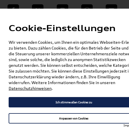
teilen
Twitter
Instagram
WhatsApp
E-Mail
Menü
Cookie-Einstellungen
»
Wir verwenden Cookies, um Ihnen ein optimales Webseiten-Erle
VW Shop - VW Originalteile und Zubehör
zu bieten. Dazu zählen Cookies, die für den Betrieb der Seite und
»
VW Zubehör
Transport- & Trägersysteme
die Steuerung unserer kommerziellen Unternehmensziele notw
»
»
»
Grundträger
T5 / T6
sind, sowie solche, die lediglich zu anonymen Statistikzwecken
Original VW T5/T6 Grundträger für Fahrzeuge
genutzt werden. Sie können selbst entscheiden, welche Kategor
mit Befestigungsschienen 7H0071126A
Sie zulassen möchten. Sie können diese Einstellungen jederzeit i
Datenschutzerklärung wieder ändern, z.B. Ihre Einwilligung
Original VW T5/T6
widerrufen. Weitere Informationen finden Sie in unseren
Datenschutzhinweisen
.
Grundträger für Fahrzeuge
mit Befestigungsschienen
Ich stimme allen Cookies zu
7H0071126A
Anpassen von Cookies
Imp