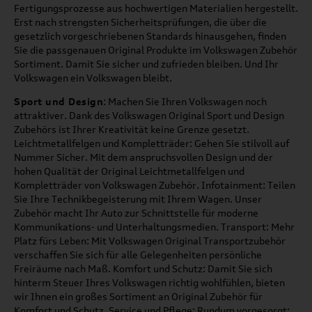
Fertigungsprozesse aus hochwertigen Materialien hergestellt.
Erst nach strengsten Sicherheitsprüfungen, die über die
gesetzlich vorgeschriebenen Standards hinausgehen, finden
Sie die passgenauen Original Produkte im Volkswagen Zubehör
Sortiment. Damit Sie sicher und zufrieden bleiben. Und Ihr
Volkswagen ein Volkswagen bleibt.
Sport und Design
: Machen Sie Ihren Volkswagen noch
attraktiver. Dank des Volkswagen Original Sport und Design
Zubehörs ist Ihrer Kreativität keine Grenze gesetzt.
Leichtmetallfelgen und Kompletträder: Gehen Sie stilvoll auf
Nummer Sicher. Mit dem anspruchsvollen Design und der
hohen Qualität der Original Leichtmetallfelgen und
Kompletträder von Volkswagen Zubehör. Infotainment: Teilen
Sie Ihre Technikbegeisterung mit Ihrem Wagen. Unser
Zubehör macht Ihr Auto zur Schnittstelle für moderne
Kommunikations- und Unterhaltungsmedien. Transport: Mehr
Platz fürs Leben: Mit Volkswagen Original Transportzubehör
verschaffen Sie sich für alle Gelegenheiten persönliche
Freiräume nach Maß. Komfort und Schutz: Damit Sie sich
hinterm Steuer Ihres Volkswagen richtig wohlfühlen, bieten
wir Ihnen ein großes Sortiment an Original Zubehör für
Komfort und Schutz. Service und Pflege: Rundum vorgesorgt: