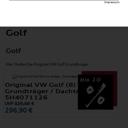
Impressum
Golf
Golf
Hier finden Sie Original VW Golf Grundträger
bis 10
Original VW Golf (8)
Grundträger / Dachträger
5H4071126
UVP
329,00
€
296,90 €