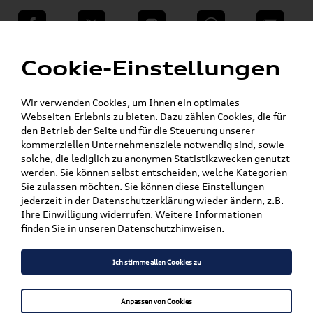
teilen
Twitter
Instagram
WhatsApp
E-Mail
Menü
»
Cookie-Einstellungen
VW Shop - VW Originalteile und Zubehör
»
VW Zubehör
Transport- & Trägersysteme
»
»
Grundträger
Golf
Wir verwenden Cookies, um Ihnen ein optimales
Webseiten-Erlebnis zu bieten. Dazu zählen Cookies, die für
den Betrieb der Seite und für die Steuerung unserer
Mein Kundenkonto
Warenkorb
kommerziellen Unternehmensziele notwendig sind, sowie
solche, die lediglich zu anonymen Statistikzwecken genutzt
Artikel für ihr Modell
werden. Sie können selbst entscheiden, welche Kategorien
Sie zulassen möchten. Sie können diese Einstellungen
Marke wählen
jederzeit in der Datenschutzerklärung wieder ändern, z.B.
Ihre Einwilligung widerrufen. Weitere Informationen
Modell wählen
finden Sie in unseren
Datenschutzhinweisen
.
Karosserieform wählen
Ich stimme allen Cookies zu
Anpassen von Cookies