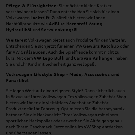
Pflege & Flüssigkeiten
: Sie möchten kleine Kratzer
verschwinden lassen? Dann entscheiden Sie sich für einen
Volkswagen
Lackstift
. Zusätzlich bieten wir Ihnen
Nachfüllprodukte wie
AdBlue Harnstofflösung
,
Hydrauliköl
und
Servolenkungsöl
.
Weiteres
: Volkswagen bietet auch Produkte für den Verzehr.
Entscheiden Sie sich jetzt für einen VW
Gewürz Ketchup
oder
für VW
Grillsaucen
. Auch die Spielfreude kommt nicht zu
kurz. Mit dem
VW Lego Bulli
und
Caravan Anhänger
haben
Sie und Ihr Kind mit Sicherheit ganz viel Spaß.
Volkswagen Lifestyle Shop - Mode, Accessoires und
Fanartikel
Sie legen Wert auf einen eigenen Style? Dann sicherlich auch
in Bezug auf Ihren Volkswagen. Im Volkswagen Zubehör Shop
bieten wir Ihnen ein vielfältiges Angebot an Zubehör
Produkten für Ihr Fahrzeug. Optimieren Sie die Aerodynamik,
betonen Sie die Heckansicht Ihres Volkswagen mit einem
sportlichen Heckspoiler oder erwerben Sie Alufelgen genau
nach Ihrem Geschmack. Jetzt online im VW Shop entdecken
und überzeugen lassen.