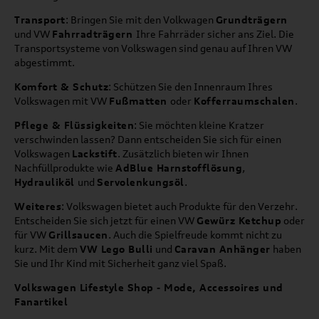
Transport
: Bringen Sie mit den Volkwagen
Grundträgern
und VW
Fahrradträgern
Ihre Fahrräder sicher ans Ziel. Die
Transportsysteme von Volkswagen sind genau auf Ihren VW
abgestimmt.
Komfort & Schutz
: Schützen Sie den Innenraum Ihres
Volkswagen mit VW
Fußmatten
oder
Kofferraumschalen
.
Pflege & Flüssigkeiten
: Sie möchten kleine Kratzer
verschwinden lassen? Dann entscheiden Sie sich für einen
Volkswagen
Lackstift
. Zusätzlich bieten wir Ihnen
Nachfüllprodukte wie
AdBlue Harnstofflösung
,
Hydrauliköl
und
Servolenkungsöl
.
Weiteres
: Volkswagen bietet auch Produkte für den Verzehr.
Entscheiden Sie sich jetzt für einen VW
Gewürz Ketchup
oder
für VW
Grillsaucen
. Auch die Spielfreude kommt nicht zu
kurz. Mit dem
VW Lego Bulli
und
Caravan Anhänger
haben
Sie und Ihr Kind mit Sicherheit ganz viel Spaß.
Volkswagen Lifestyle Shop - Mode, Accessoires und
Fanartikel