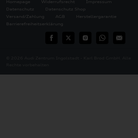
Homepage
Widerrufsrecht
Impressum
Datenschutz
Datenschutz Shop
Versand/Zahlung
AGB
Herstellergarantie
Barrierefreiheitserklärung
teilen
Twitter
Instagram
WhatsApp
E-
Mail
© 2026 Audi Zentrum Ingolstadt - Karl Brod GmbH. Alle
Rechte vorbehalten