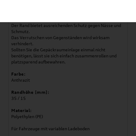
Die Volkswagen Original Gepäckraumeinlage ist leicht,
flexibel und exakt auf die Konturen Ihres Fahrzeugs
zugeschnitten.
Der Rand bietet ausreichenden Schutz gegen Nässe und
Schmutz.
Das Verrutschen von Gegenständen wird wirksam
verhindert.
Sollten Sie die Gepäckraumeinlage einmal nicht
benötigen, lässt sie sich einfach zusammenrollen und
platzsparend aufbewahren.
Farbe:
Anthrazit
Randhöhe [mm]:
35 / 15
Material:
Polyethylen (PE)
Für Fahrzeuge mit variablen Ladeboden