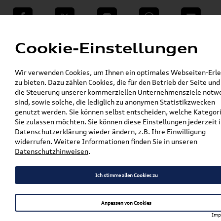
teilen
Twitter
Instagram
WhatsApp
E-Mail
Menü
Cookie-Einstellungen
»
Wir verwenden Cookies, um Ihnen ein optimales Webseiten-Erle
VW Shop - VW Originalteile und Zubehör
zu bieten. Dazu zählen Cookies, die für den Betrieb der Seite und
»
»
VW Zubehör
Komfort & Schutz
die Steuerung unserer kommerziellen Unternehmensziele notw
»
»
Gepäckraumeinlagen
Golf
sind, sowie solche, die lediglich zu anonymen Statistikzwecken
Original VW Golf Sportsvan
genutzt werden. Sie können selbst entscheiden, welche Kategor
Gepäckraumeinlage 510061160
Sie zulassen möchten. Sie können diese Einstellungen jederzeit i
Datenschutzerklärung wieder ändern, z.B. Ihre Einwilligung
Original VW Golf Sportsvan
widerrufen. Weitere Informationen finden Sie in unseren
Datenschutzhinweisen
.
Gepäckraumeinlage
510061160
Ich stimme allen Cookies zu
Anpassen von Cookies
Artikelbeschreibung
Imp