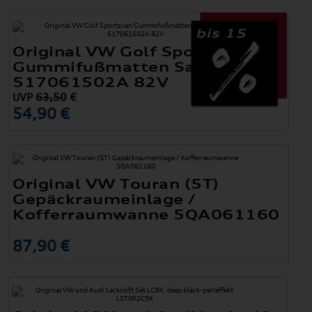
bis 15
Original VW Golf Sportsvan
Gummifußmatten Satz Vorne
517061502A 82V
UVP
63,50
€
54,90 €
Original VW Touran (5T)
Gepäckraumeinlage /
Kofferraumwanne 5QA061160
87,90 €