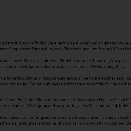
olstadt! Bei uns finden Sie eine breite Auswahl an originalen Vol
 Unser Shop bietet Ihnen alles, was Sie benötigen, um Ihren VW zu ei
, das speziell für verschiedene Modelle entwickelt wurde. Von pra
essoires - wir haben alles, was das Herz eines VW-Fans begehrt.
re hohe Qualität und Passgenauigkeit aus. Sie können sicher sein, da
rzeug mit neuen Felgen aufwerten möchten oder auf der Suche nach e
Versand. Bestellen Sie bequem von zu Hause aus und lassen Sie sich I
gen gerne zur Verfügung und sorgt dafür, dass Sie rundum zufrieden 
ich von unserem umfangreichen Sortiment inspirieren. Ob Sie sich se
uchen Sie jetzt unseren Online-Shop unter
www.vw-shop-zubehoer.de