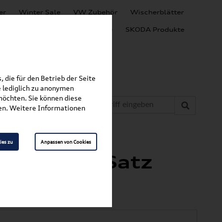
er
Winter Sale
VW Zubehör
Wischerblätter
Audi Produkte
SEAT Produkte
SKODA Produkte
 die für den Betrieb der Seite
 lediglich zu anonymen
möchten. Sie können diese
fen. Weitere Informationen
»
»
tten
Golf
ies zu
Anpassen von Cookies
ußmatten Satz