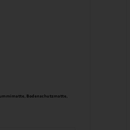
ummimatte
,
Bodenschutzmatte
,