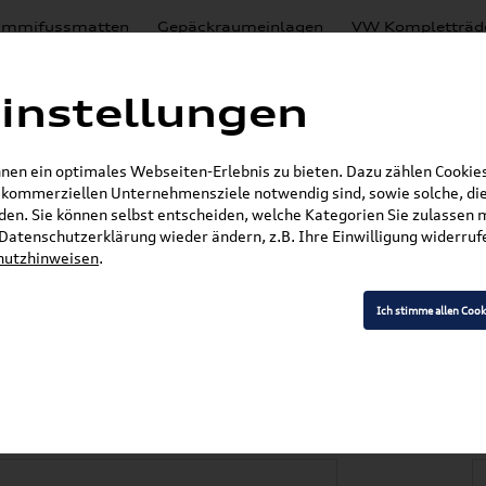
mmifussmatten
Gepäckraumeinlagen
VW Kompletträd
Mystery Boxen
Motoröl
% Sale
Nachrüstlösungen
instellungen
en
Lackierungen
en ein optimales Webseiten-Erlebnis zu bieten. Dazu zählen Cookies,
E-Mail
r kommerziellen Unternehmensziele notwendig sind, sowie solche, die
en. Sie können selbst entscheiden, welche Kategorien Sie zulassen 
r Datenschutzerklärung wieder ändern, z.B. Ihre Einwilligung widerru
hutzhinweisen
.
»
»
VW Zubehör
Komfort & Schutz
Gummifußma
en Satz Vorne 517061502A 82V
Ich stimme allen Cook
f Sportsvan Gummif
2A 82V