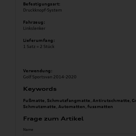
Befestigungsart:
Druckknopf-System
Fahrzeug:
Linkslenker
Lieferumfang:
1 Satz = 2 Stück
Verwendung:
Golf Sportsvan 2014-2020
Keywords
Fußmatte
,
Schmutzfangmatte
,
Antirutschmatte
,
G
Schmutzmatte
,
Automatten
,
fussmatten
Frage zum Artikel
Name