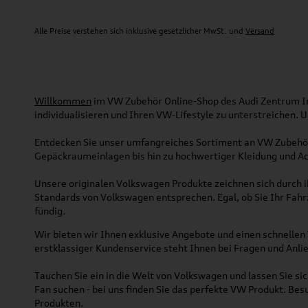
Alle Preise verstehen sich inklusive gesetzlicher MwSt. und
Versand
Willkommen
im VW Zubehör Online-Shop des Audi Zentrum Ing
individualisieren und Ihren VW-Lifestyle zu unterstreichen.
Entdecken Sie unser umfangreiches Sortiment an VW Zubehör
Gepäckraumeinlagen bis hin zu hochwertiger Kleidung und Acc
Unsere originalen Volkswagen Produkte zeichnen sich durch ih
Standards von Volkswagen entsprechen. Egal, ob Sie Ihr Fah
fündig.
Wir bieten wir Ihnen exklusive Angebote und einen schnellen 
erstklassiger Kundenservice steht Ihnen bei Fragen und Anlie
Tauchen Sie ein in die Welt von Volkswagen und lassen Sie s
Fan suchen - bei uns finden Sie das perfekte VW Produkt. Bes
Produkten.