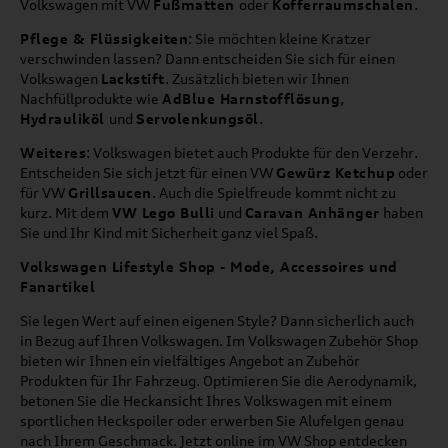
Volkswagen mit VW
Fußmatten
oder
Kofferraumschalen
.
Pflege & Flüssigkeiten
: Sie möchten kleine Kratzer
verschwinden lassen? Dann entscheiden Sie sich für einen
Volkswagen
Lackstift
. Zusätzlich bieten wir Ihnen
Nachfüllprodukte wie
AdBlue Harnstofflösung
,
Hydrauliköl
und
Servolenkungsöl
.
Weiteres
: Volkswagen bietet auch Produkte für den Verzehr.
Entscheiden Sie sich jetzt für einen VW
Gewürz Ketchup
oder
für VW
Grillsaucen
. Auch die Spielfreude kommt nicht zu
kurz. Mit dem
VW Lego Bulli
und
Caravan Anhänger
haben
Sie und Ihr Kind mit Sicherheit ganz viel Spaß.
Volkswagen Lifestyle Shop - Mode, Accessoires und
Fanartikel
Sie legen Wert auf einen eigenen Style? Dann sicherlich auch
in Bezug auf Ihren Volkswagen. Im Volkswagen Zubehör Shop
bieten wir Ihnen ein vielfältiges Angebot an Zubehör
Produkten für Ihr Fahrzeug. Optimieren Sie die Aerodynamik,
betonen Sie die Heckansicht Ihres Volkswagen mit einem
sportlichen Heckspoiler oder erwerben Sie Alufelgen genau
nach Ihrem Geschmack. Jetzt online im VW Shop entdecken