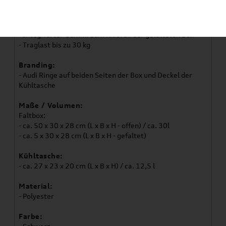
Flaschen
- Zwei große Fächer
- Eine Netztasche an schmaler Seite innen
- Integrierter Gummi zum fixieren der gefalteten Box
- Traglast bis zu 30 kg
Branding:
- Audi Ringe auf beiden Seiten der Box und Deckel der
Kühltasche
Maße / Volumen:
Faltbox:
- ca. 50 x 30 x 28 cm (L x B x H - offen) / ca. 30l
- ca. 5 x 30 x 28 cm (L x B x H - gefaltet)
Kühltasche:
- ca. 27 x 23 x 20 cm (L x B x H) / ca. 12,5 l
Material:
- Polyester
Farbe: