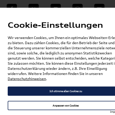
teilen
Twitter
Instagram
WhatsApp
E-Mail
Menü
Cookie-Einstellungen
»
Wir verwenden Cookies, um Ihnen ein optimales Webseiten-Erle
VW Shop - VW Originalteile und Zubehör
zu bieten. Dazu zählen Cookies, die für den Betrieb der Seite und
»
% Sale
die Steuerung unserer kommerziellen Unternehmensziele notw
Original Audi Faltbox, schwarz 3292600400
sind, sowie solche, die lediglich zu anonymen Statistikzwecken
genutzt werden. Sie können selbst entscheiden, welche Kategor
Original Audi Faltbox,
Sie zulassen möchten. Sie können diese Einstellungen jederzeit i
schwarz 3292600400
Datenschutzerklärung wieder ändern, z.B. Ihre Einwilligung
widerrufen. Weitere Informationen finden Sie in unseren
Datenschutzhinweisen
.
Artikelbeschreibung
Ich stimme allen Cookies zu
Details:
Anpassen von Cookies
- Praktische Faltbox für den Kofferraum mit
herausnehmbarer Kühltasche und Getränkeeinsatz für 8
Imp