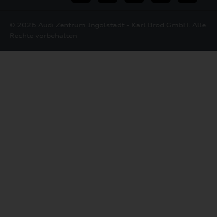
Mail
© 2026 Audi Zentrum Ingolstadt - Karl Brod GmbH. Alle
Rechte vorbehalten