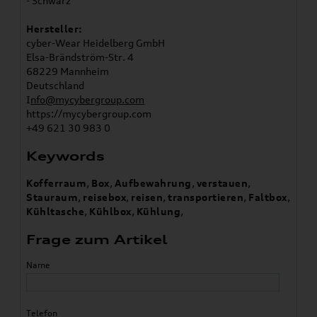
- Schwarz
Hersteller:
cyber-Wear Heidelberg GmbH
Elsa-Brändström-Str. 4
68229 Mannheim
Deutschland
I
nfo@mycybergroup.com
https://mycybergroup.com
+49 621 30 983 0
Keywords
Kofferraum
,
Box
,
Aufbewahrung
,
verstauen
,
Stauraum
,
reisebox
,
reisen
,
transportieren
,
Faltbox
,
Kühltasche
,
Kühlbox
,
Kühlung
,
Frage zum Artikel
Name
Telefon