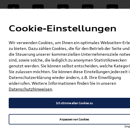
teilen
Twitter
Instagram
WhatsApp
E-Mail
Menü
Cookie-Einstellungen
»
Wir verwenden Cookies, um Ihnen ein optimales Webseiten-Erle
VW Shop - VW Originalteile und Zubehör
zu bieten. Dazu zählen Cookies, die für den Betrieb der Seite und
»
»
Audi Produkte
Audi Original Zubehör
die Steuerung unserer kommerziellen Unternehmensziele notw
»
»
Komfort & Schutz
Fußmatten
sind, sowie solche, die lediglich zu anonymen Statistikzwecken
»
Original Audi Gummifußmatten
A8 / S8
genutzt werden. Sie können selbst entscheiden, welche Kategor
»
Sie zulassen möchten. Sie können diese Einstellungen jederzeit i
Original Audi A8 (4H) Gummifußmatten Vorne
Datenschutzerklärung wieder ändern, z.B. Ihre Einwilligung
4H1061501 041
widerrufen. Weitere Informationen finden Sie in unseren
Datenschutzhinweisen
.
Original Audi A8 (4H)
Gummifußmatten Vorne
Ich stimme allen Cookies zu
4H1061501 041
Anpassen von Cookies
Imp