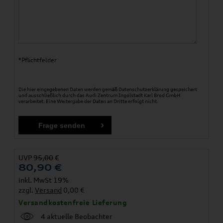
*Pflichtfelder
Die hier eingegebenen Daten werden gemäß
Datenschutzerklärung
gespeichert
und ausschließlich durch das Audi Zentrum Ingolstadt Karl Brod GmbH
verarbeitet. Eine Weitergabe der Daten an Dritte erfolgt nicht.
UVP
95,00
€
80,90
€
inkl. MwSt 19%
zzgl.
Versand
0,00 €
Versandkostenfreie Lieferung
4 aktuelle Beobachter