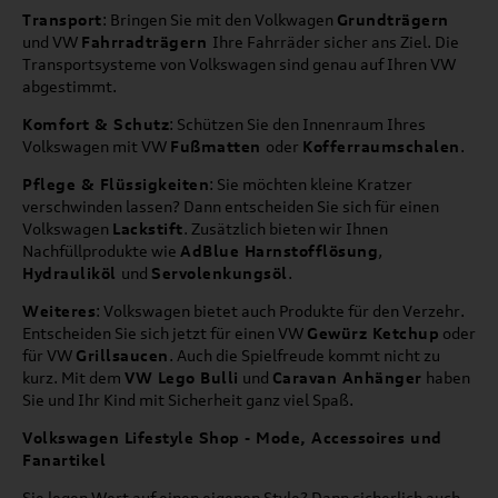
Transport
: Bringen Sie mit den Volkwagen
Grundträgern
und VW
Fahrradträgern
Ihre Fahrräder sicher ans Ziel. Die
Transportsysteme von Volkswagen sind genau auf Ihren VW
abgestimmt.
Komfort & Schutz
: Schützen Sie den Innenraum Ihres
Volkswagen mit VW
Fußmatten
oder
Kofferraumschalen
.
Pflege & Flüssigkeiten
: Sie möchten kleine Kratzer
verschwinden lassen? Dann entscheiden Sie sich für einen
Volkswagen
Lackstift
. Zusätzlich bieten wir Ihnen
Nachfüllprodukte wie
AdBlue Harnstofflösung
,
Hydrauliköl
und
Servolenkungsöl
.
Weiteres
: Volkswagen bietet auch Produkte für den Verzehr.
Entscheiden Sie sich jetzt für einen VW
Gewürz Ketchup
oder
für VW
Grillsaucen
. Auch die Spielfreude kommt nicht zu
kurz. Mit dem
VW Lego Bulli
und
Caravan Anhänger
haben
Sie und Ihr Kind mit Sicherheit ganz viel Spaß.
Volkswagen Lifestyle Shop - Mode, Accessoires und
Fanartikel
Sie legen Wert auf einen eigenen Style? Dann sicherlich auch