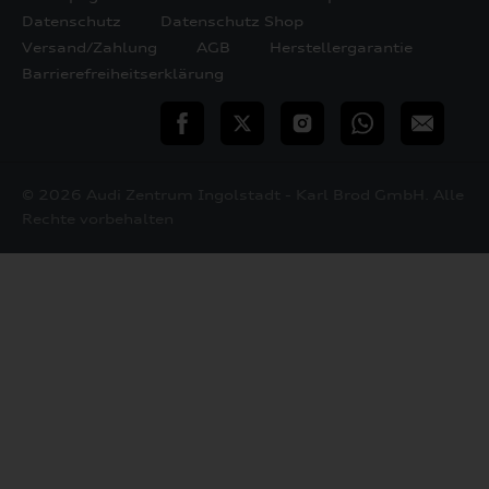
Datenschutz
Datenschutz Shop
Versand/Zahlung
AGB
Herstellergarantie
Barrierefreiheitserklärung
teilen
Twitter
Instagram
WhatsApp
E-
Mail
© 2026 Audi Zentrum Ingolstadt - Karl Brod GmbH. Alle
Rechte vorbehalten