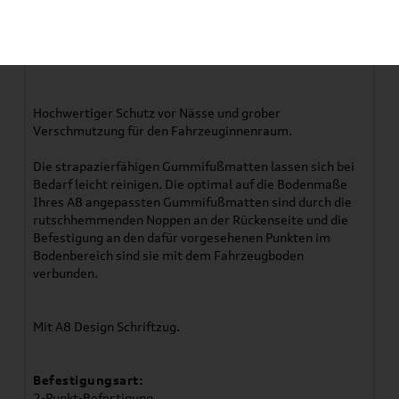
Artikelbeschreibung
Audi A8 (4H) Gummifußmatten vorne
Hochwertiger Schutz vor Nässe und grober
Verschmutzung für den Fahrzeuginnenraum.
Die strapazierfähigen Gummifußmatten lassen sich bei
Bedarf leicht reinigen. Die optimal auf die Bodenmaße
Ihres A8 angepassten Gummifußmatten sind durch die
rutschhemmenden Noppen an der Rückenseite und die
Befestigung an den dafür vorgesehenen Punkten im
Bodenbereich sind sie mit dem Fahrzeugboden
verbunden.
Mit A8 Design Schriftzug.
Befestigungsart:
2-Punkt-Befestigung