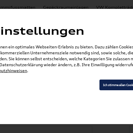
mmifussmatten
Gepäckraumeinlagen
VW Kompletträd
Mystery Boxen
Motoröl
% Sale
Nachrüstlösungen
instellungen
en
Lackierungen
en ein optimales Webseiten-Erlebnis zu bieten. Dazu zählen Cookies,
E-Mail
r kommerziellen Unternehmensziele notwendig sind, sowie solche, die
en. Sie können selbst entscheiden, welche Kategorien Sie zulassen 
r Datenschutzerklärung wieder ändern, z.B. Ihre Einwilligung widerru
hutzhinweisen
.
»
»
Audi Produkte
Audi Original Zubehör
Pflege,
 SEAT Reifendichtmittel 450 ml (Beschreibung bea
Ich stimme allen Cook
W, SKODA, SEAT Reif
g beachten!) 5G001