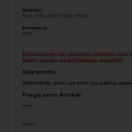
Reaktion:
P314, P333 + P313, P362 + P364
Entsorgung:
P501
Erläuterungen der einzelnen Gefahren- und S
Sätze) wurden als Artikelbilder angefügt!
Keywords
5G0012619C
,
reifen
,
rad
,
dicht
,
tire mobility syste
Frage zum Artikel
Name
Telefon