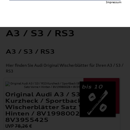
Impressum
A3 / S3 / RS3
A3 / S3 / RS3
Hier finden Sie Audi Original Wischerblätter für Ihren A3 / S3 /
RS3
bis 10
Original Audi A3 / S3 / RS3
Kurzheck / Sportback (8V)
Wischerblätter Satz Vorne +
Hinten / 8V1998002B +
8V3955425
UVP
78,26
€