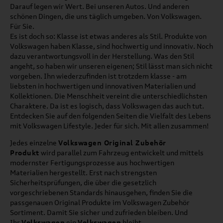
Darauf legen wir Wert. Bei unseren Autos. Und anderen
schönen Dingen, die uns täglich umgeben. Von Volkswagen.
Für Sie.
Es ist doch so: Klasse ist etwas anderes als Stil. Produkte von
Volkswagen haben Klasse, sind hochwertig und innovativ. Noch
dazu verantwortungsvoll in der Herstellung. Was den Stil
angeht, so haben wir unseren eigenen; Stil lässt man sich nicht
vorgeben. Ihn wiederzufinden ist trotzdem klasse - am
liebsten in hochwertigen und innovativen Materialien und
Kollektionen. Die Menschheit vereint die unterschiedlichsten
Charaktere. Da ist es logisch, dass Volkswagen das auch tut.
Entdecken Sie auf den folgenden Seiten die Vielfalt des Lebens
mit Volkswagen Lifestyle. Jeder für sich. Mit allen zusammen!
Jedes einzelne
Volkswagen Original Zubehör
Produkt
wird parallel zum Fahrzeug entwickelt und mittels
modernster Fertigungsprozesse aus hochwertigen
Materialien hergestellt. Erst nach strengsten
Sicherheitsprüfungen, die über die gesetzlich
vorgeschriebenen Standards hinausgehen, finden Sie die
passgenauen Original Produkte im Volkswagen Zubehör
Sortiment. Damit Sie sicher und zufrieden bleiben. Und
Ihr
Volkswagen
ein
Volkswagen
bleibt.