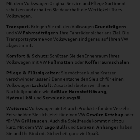
Mit dem Volkswagen Original Service und Pflege Sortiment
schützen und erhalten Sie dauerhaft die Wertigkeit Ihres
Volkswagen.
Transport
: Bringen Sie mit den Volkwagen
Grundträgern
und VW
Fahrradträgern
Ihre Fahrräder sicher ans Ziel. Die
Transportsysteme von Volkswagen sind genau auf Ihren VW
abgestimmt.
Komfort & Schutz
: Schützen Sie den Innenraum Ihres
Volkswagen mit VW
Fußmatten
oder
Kofferraumschalen
.
Pflege & Flüssigkeiten
: Sie möchten kleine Kratzer
verschwinden lassen? Dann entscheiden Sie sich für einen
Volkswagen
Lackstift
. Zusätzlich bieten wir Ihnen
Nachfüllprodukte wie
AdBlue Harnstofflösung
,
Hydrauliköl
und
Servolenkungsöl
.
Weiteres
: Volkswagen bietet auch Produkte für den Verzehr.
Entscheiden Sie sich jetzt für einen VW
Gewürz Ketchup
oder
für VW
Grillsaucen
. Auch die Spielfreude kommt nicht zu
kurz. Mit dem
VW Lego Bulli
und
Caravan Anhänger
haben
Sie und Ihr Kind mit Sicherheit ganz viel Spaß.