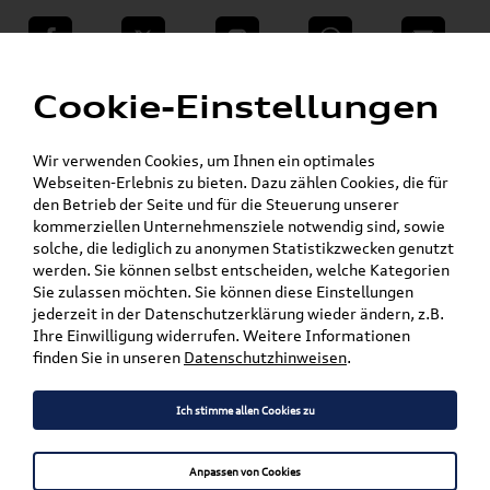
teilen
Twitter
Instagram
WhatsApp
E-Mail
Menü
»
Cookie-Einstellungen
VW Shop - VW Originalteile und Zubehör
»
»
Audi Produkte
Audi Original Teile
»
Wischerblätter
A3 / S3 / RS3
Wir verwenden Cookies, um Ihnen ein optimales
Webseiten-Erlebnis zu bieten. Dazu zählen Cookies, die für
den Betrieb der Seite und für die Steuerung unserer
Mein Kundenkonto
Warenkorb
kommerziellen Unternehmensziele notwendig sind, sowie
solche, die lediglich zu anonymen Statistikzwecken genutzt
Artikel für ihr Modell
werden. Sie können selbst entscheiden, welche Kategorien
Sie zulassen möchten. Sie können diese Einstellungen
Marke wählen
jederzeit in der Datenschutzerklärung wieder ändern, z.B.
Ihre Einwilligung widerrufen. Weitere Informationen
Modell wählen
finden Sie in unseren
Datenschutzhinweisen
.
Karosserieform wählen
Ich stimme allen Cookies zu
Anpassen von Cookies