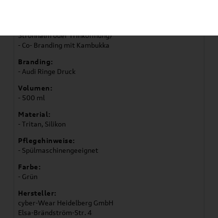
- Trinkflasche aus sehr robustem Tritan mit Henkel
- Innovativer und patentierter Dreh- Mechanismus
(ermöglicht die Wahl zwischen Trinken aus integrierten
Strohhalm oder Trinköffnung)
- Co- Branding mit Kambukka
Branding:
- Audi Ringe Druck
Volumen:
- 500 ml
Material:
- Tritan, Silikon
Pflegehinweise:
- Spülmaschinengeeignet
Farbe:
- Grün
Hersteller:
cyber-Wear Heidelberg GmbH
Elsa-Brändström-Str. 4