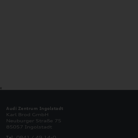
X
Audi Zentrum Ingolstadt
Karl Brod GmbH
Neuburger Straße 75
85057 Ingolstadt
Tel.
0841 / 49 14-0