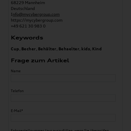
68229 Mannheim
Deutschland
I
nfo@mycybergroup.com
https://mycybergroup.com
+49 621 30 983 0
Keywords
Cup
,
Becher
,
Behälter
,
Behaelter
,
kids
,
Kind
Frage zum Artikel
Name
Telefon
E-Mail*
Fahrgestellnummer (nur auszufüllen, wenn Sie überprüfen