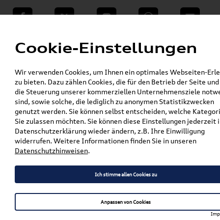
teilen
Twitter
Instagram
WhatsApp
E-Mail
Menü
Cookie-Einstellungen
»
Wir verwenden Cookies, um Ihnen ein optimales Webseiten-Erle
VW Shop - VW Originalteile und Zubehör
zu bieten. Dazu zählen Cookies, die für den Betrieb der Seite und
»
% Sale
die Steuerung unserer kommerziellen Unternehmensziele notw
Original Audi Trinkflasche, Kinder, grün
sind, sowie solche, die lediglich zu anonymen Statistikzwecken
3202601100
genutzt werden. Sie können selbst entscheiden, welche Kategor
Sie zulassen möchten. Sie können diese Einstellungen jederzeit i
Original Audi Trinkflasche,
Datenschutzerklärung wieder ändern, z.B. Ihre Einwilligung
widerrufen. Weitere Informationen finden Sie in unseren
Kinder, grün 3202601100
Datenschutzhinweisen
.
Ich stimme allen Cookies zu
Artikelbeschreibung
Anpassen von Cookies
Imp
Details: