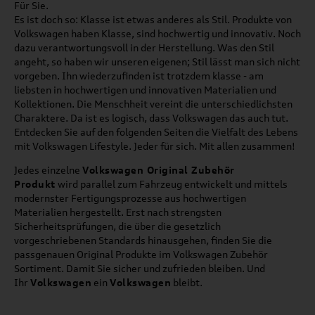
Für Sie.
Es ist doch so: Klasse ist etwas anderes als Stil. Produkte von
Volkswagen haben Klasse, sind hochwertig und innovativ. Noch
dazu verantwortungsvoll in der Herstellung. Was den Stil
angeht, so haben wir unseren eigenen; Stil lässt man sich nicht
vorgeben. Ihn wiederzufinden ist trotzdem klasse - am
liebsten in hochwertigen und innovativen Materialien und
Kollektionen. Die Menschheit vereint die unterschiedlichsten
Charaktere. Da ist es logisch, dass Volkswagen das auch tut.
Entdecken Sie auf den folgenden Seiten die Vielfalt des Lebens
mit Volkswagen Lifestyle. Jeder für sich. Mit allen zusammen!
Jedes einzelne
Volkswagen Original Zubehör
Produkt
wird parallel zum Fahrzeug entwickelt und mittels
modernster Fertigungsprozesse aus hochwertigen
Materialien hergestellt. Erst nach strengsten
Sicherheitsprüfungen, die über die gesetzlich
vorgeschriebenen Standards hinausgehen, finden Sie die
passgenauen Original Produkte im Volkswagen Zubehör
Sortiment. Damit Sie sicher und zufrieden bleiben. Und
Ihr
Volkswagen
ein
Volkswagen
bleibt.