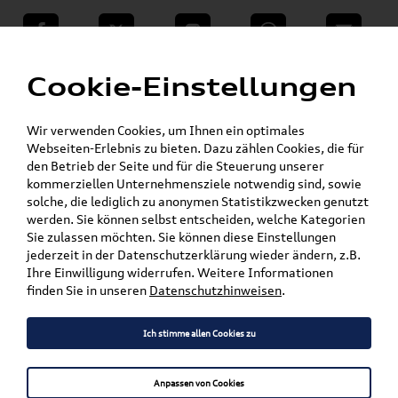
teilen
Twitter
Instagram
WhatsApp
E-Mail
Menü
Cookie-Einstellungen
Für die gegebenen Parameter wurde kein Artikel oder keine Artikelvariante gefunden.
Wir verwenden Cookies, um Ihnen ein optimales
Zurück
Webseiten-Erlebnis zu bieten. Dazu zählen Cookies, die für
den Betrieb der Seite und für die Steuerung unserer
kommerziellen Unternehmensziele notwendig sind, sowie
solche, die lediglich zu anonymen Statistikzwecken genutzt
Versandkostenfrei*
werden. Sie können selbst entscheiden, welche Kategorien
Sie zulassen möchten. Sie können diese Einstellungen
jederzeit in der Datenschutzerklärung wieder ändern, z.B.
Ihre Einwilligung widerrufen. Weitere Informationen
finden Sie in unseren
Datenschutzhinweisen
.
Ich stimme allen Cookies zu
Anpassen von Cookies