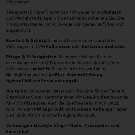
Volkswagen.
Transport
: Bringen Sie mit den Volkwagen
Grundträgern
und VW
Fahrradträgern
Ihre Fahrräder sicher ans Ziel. Die
Transportsysteme von Volkswagen sind genau auf Ihren VW
abgestimmt.
Komfort & Schutz
: Schützen Sie den Innenraum Ihres
Volkswagen mit VW
Fußmatten
oder
Kofferraumschalen
.
Pflege & Flüssigkeiten
: Sie möchten kleine Kratzer
verschwinden lassen? Dann entscheiden Sie sich für einen
Volkswagen
Lackstift
. Zusätzlich bieten wir Ihnen
Nachfüllprodukte wie
AdBlue Harnstofflösung
,
Hydrauliköl
und
Servolenkungsöl
.
Weiteres
: Volkswagen bietet auch Produkte für den Verzehr.
Entscheiden Sie sich jetzt für einen VW
Gewürz Ketchup
oder
für VW
Grillsaucen
. Auch die Spielfreude kommt nicht zu
kurz. Mit dem
VW Lego Bulli
und
Caravan Anhänger
haben
Sie und Ihr Kind mit Sicherheit ganz viel Spaß.
Volkswagen Lifestyle Shop - Mode, Accessoires und
Fanartikel