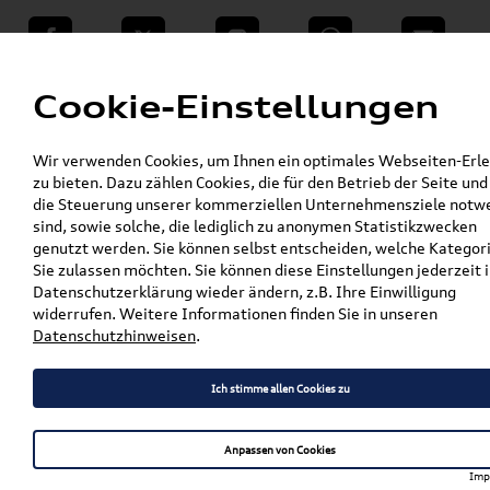
teilen
Twitter
Instagram
WhatsApp
E-Mail
Menü
Cookie-Einstellungen
»
Wir verwenden Cookies, um Ihnen ein optimales Webseiten-Erle
VW Shop - VW Originalteile und Zubehör
zu bieten. Dazu zählen Cookies, die für den Betrieb der Seite und
»
% Sale
die Steuerung unserer kommerziellen Unternehmensziele notw
Original Audi Schlüsselanhänger S,
sind, sowie solche, die lediglich zu anonymen Statistikzwecken
silber/schwarz 3182500200
genutzt werden. Sie können selbst entscheiden, welche Kategor
Sie zulassen möchten. Sie können diese Einstellungen jederzeit i
Original Audi
Datenschutzerklärung wieder ändern, z.B. Ihre Einwilligung
widerrufen. Weitere Informationen finden Sie in unseren
Schlüsselanhänger S,
Datenschutzhinweisen
.
silber/schwarz 3182500200
Ich stimme allen Cookies zu
Artikelbeschreibung
Anpassen von Cookies
Imp