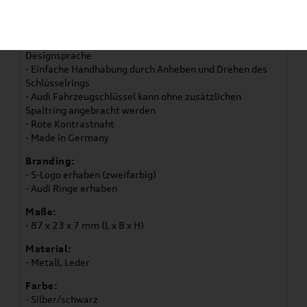
Details:
- Schlüsselanhänger aus Metall in Kombination mit
original Audi Sitzleder Valcona
- Entworfen von Audi Designern, angelehnt an die Audi
Designsprache
- Einfache Handhabung durch Anheben und Drehen des
Schlüsselrings
- Audi Fahrzeugschlüssel kann ohne zusätzlichen
Spaltring angebracht werden
- Rote Kontrastnaht
- Made in Germany
Branding:
- S-Logo erhaben (zweifarbig)
- Audi Ringe erhaben
Maße:
- 87 x 23 x 7 mm (L x B x H)
Material:
- Metall, Leder
Farbe:
- Silber/schwarz