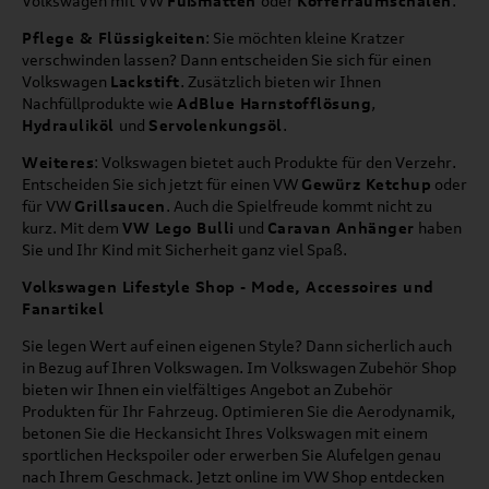
Volkswagen mit VW
Fußmatten
oder
Kofferraumschalen
.
Pflege & Flüssigkeiten
: Sie möchten kleine Kratzer
verschwinden lassen? Dann entscheiden Sie sich für einen
Volkswagen
Lackstift
. Zusätzlich bieten wir Ihnen
Nachfüllprodukte wie
AdBlue Harnstofflösung
,
Hydrauliköl
und
Servolenkungsöl
.
Weiteres
: Volkswagen bietet auch Produkte für den Verzehr.
Entscheiden Sie sich jetzt für einen VW
Gewürz Ketchup
oder
für VW
Grillsaucen
. Auch die Spielfreude kommt nicht zu
kurz. Mit dem
VW Lego Bulli
und
Caravan Anhänger
haben
Sie und Ihr Kind mit Sicherheit ganz viel Spaß.
Volkswagen Lifestyle Shop - Mode, Accessoires und
Fanartikel
Sie legen Wert auf einen eigenen Style? Dann sicherlich auch
in Bezug auf Ihren Volkswagen. Im Volkswagen Zubehör Shop
bieten wir Ihnen ein vielfältiges Angebot an Zubehör
Produkten für Ihr Fahrzeug. Optimieren Sie die Aerodynamik,
betonen Sie die Heckansicht Ihres Volkswagen mit einem
sportlichen Heckspoiler oder erwerben Sie Alufelgen genau
nach Ihrem Geschmack. Jetzt online im VW Shop entdecken