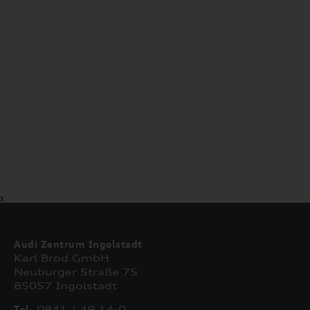
X
Audi Zentrum Ingolstadt
Karl Brod GmbH
Neuburger Straße 75
85057 Ingolstadt
Tel.
0841 / 49 14-0