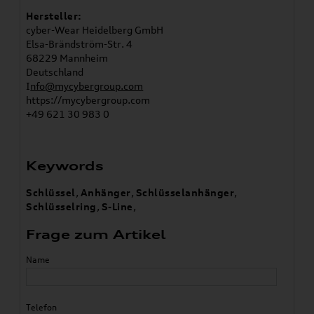
Hersteller:
cyber-Wear Heidelberg GmbH
Elsa-Brändström-Str. 4
68229 Mannheim
Deutschland
I
nfo@mycybergroup.com
https://mycybergroup.com
+49 621 30 983 0
Keywords
Schlüssel
,
Anhänger
,
Schlüsselanhänger
,
Schlüsselring
,
S-Line
,
Frage zum Artikel
Name
Telefon