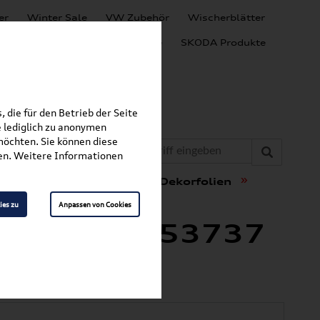
er
Winter Sale
VW Zubehör
Wischerblätter
Audi Produkte
SEAT Produkte
SKODA Produkte
 die für den Betrieb der Seite
 lediglich zu anonymen
möchten. Sie können diese
fen. Weitere Informationen
»
»
 Design
Schriftzüge & Dekorfolien
ies zu
Anpassen von Cookies
mblem 8H0853737