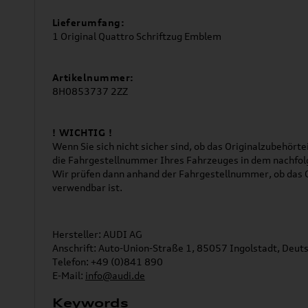
Lieferumfang:
1 Original Quattro Schriftzug Emblem
Artikelnummer:
8H0853737 2ZZ
! WICHTIG !
Wenn Sie sich nicht sicher sind, ob das Originalzubehörtei
die Fahrgestellnummer Ihres Fahrzeuges in dem nachfol
Wir prüfen dann anhand der Fahrgestellnummer, ob das O
verwendbar ist.
Hersteller: AUDI AG
Anschrift: Auto-Union-Straße 1, 85057 Ingolstadt, Deut
Telefon: +49 (0)841 890
E-Mail:
info@audi.de
Keywords