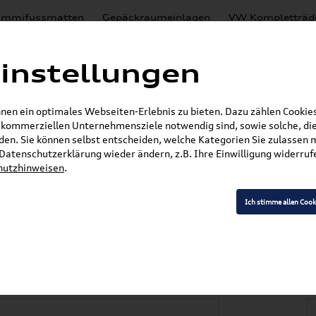
mmifussmatten
Gepäckraumeinlagen
VW Kompletträd
Mystery Boxen
Motoröl
% Sale
Nachrüstlösungen
instellungen
en
Lackierungen
en ein optimales Webseiten-Erlebnis zu bieten. Dazu zählen Cookies,
E-Mail
r kommerziellen Unternehmensziele notwendig sind, sowie solche, die
en. Sie können selbst entscheiden, welche Kategorien Sie zulassen 
r Datenschutzerklärung wieder ändern, z.B. Ihre Einwilligung widerru
hutzhinweisen
.
»
»
Audi Produkte
Audi Original Zubehör
Sport &
H0853737 2ZZ
Ich stimme allen Cook
attro Schriftzug E