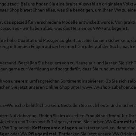
olstadt! Bei uns finden Sie eine breite Auswahl an originalen Vol
 Unser Shop bietet Ihnen alles, was Sie benötigen, um Ihren VW zu ei
, das speziell für verschiedene Modelle entwickelt wurde. Von pra
essoires - wir haben alles, was das Herz eines VW-Fans begehrt.
re hohe Qualität und Passgenauigkeit aus. Sie können sicher sein, da
rzeug mit neuen Felgen aufwerten möchten oder auf der Suche nach e
Versand. Bestellen Sie bequem von zu Hause aus und lassen Sie sich I
gen gerne zur Verfügung und sorgt dafür, dass Sie rundum zufrieden 
ich von unserem umfangreichen Sortiment inspirieren. Ob Sie sich se
uchen Sie jetzt unseren Online-Shop unter
www.vw-shop-zubehoer.de
agen-Wünsche behilflich zu sein. Bestellen Sie noch heute und mache
en Nutzfahrzeug. Finden Sie im aktuellen Produktsortiment für Ihre
üssigkeiten und Transport & Trägersysteme. Sie suchen VW
Gummifu
en VW Tiguan mit
Kofferraumeinlagen
ausstatten wollen, dann sind
äger
oder VW
Pflegemittel
. Entdecken Sie jetzt unsere VW Origina