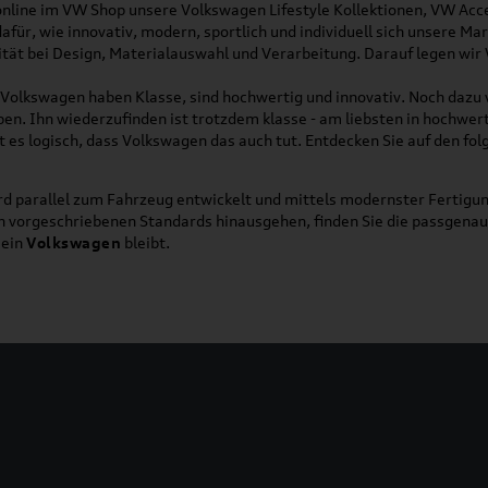
online im VW Shop unsere Volkswagen Lifestyle Kollektionen, VW Acce
für, wie innovativ, modern, sportlich und individuell sich unsere Ma
lität bei Design, Materialauswahl und Verarbeitung. Darauf legen wir
on Volkswagen haben Klasse, sind hochwertig und innovativ. Noch dazu
eben. Ihn wiederzufinden ist trotzdem klasse - am liebsten in hochwer
t es logisch, dass Volkswagen das auch tut. Entdecken Sie auf den fo
d parallel zum Fahrzeug entwickelt und mittels modernster Fertigun
ich vorgeschriebenen Standards hinausgehen, finden Sie die passgena
ein
Volkswagen
bleibt.