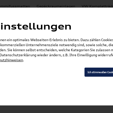
mmifussmatten
Gepäckraumeinlagen
VW Kompletträd
Mystery Boxen
Motoröl
% Sale
Nachrüstlösungen
instellungen
en
Lackierungen
en ein optimales Webseiten-Erlebnis zu bieten. Dazu zählen Cookies,
E-Mail
r kommerziellen Unternehmensziele notwendig sind, sowie solche, die
en. Sie können selbst entscheiden, welche Kategorien Sie zulassen 
»
»
Audi Produkte
Audi Original Zubehör
Transpo
r Datenschutzerklärung wieder ändern, z.B. Ihre Einwilligung widerru
hutzhinweisen
.
Ich stimme allen Cook
Modell wählen
K