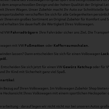
it dem anspruchsvollen Design und der hohen Qualität der Original 
g mit Ihrem Wagen. Unser Zubehör macht Ihr Auto zur Schnittstelle
ransportzubehör verschaffen Sie sich für alle Gelegenheiten persönli
wir Ihnen ein großes Sortiment an Original Zubehör für Komfort und 
nd erhalten Sie dauerhaft die Wertigkeit Ihres Volkswagen.
nd VW
Fahrradträgern
Ihre Fahrräder sicher ans Ziel. Die Transp
lkswagen mit VW
Fußmatten
oder
Kofferraumschalen
.
hwinden lassen? Dann entscheiden Sie sich für einen Volkswagen
Lack
gsöl
.
 Entscheiden Sie sich jetzt für einen VW
Gewürz Ketchup
oder für 
nd Ihr Kind mit Sicherheit ganz viel Spaß.
nartikel
h in Bezug auf Ihren Volkswagen. Im Volkswagen Zubehör Shop bieten w
die Heckansicht Ihres Volkswagen mit einem sportlichen Heckspoiler
rarbeitung - darauf legen wir nicht nicht nur bei unseren Autos gro