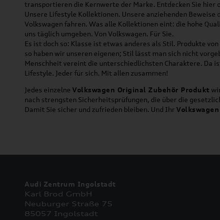
transportieren die Kernwerte der Marke. Entdecken Sie hier 
Unsere Lifestyle Kollektionen. Unsere anziehenden Beweise da
Volkswagen fahren. Was alle Kollektionen eint: die hohe Qua
uns täglich umgeben. Von Volkswagen. Für Sie.
Es ist doch so: Klasse ist etwas anderes als Stil. Produkte v
so haben wir unseren eigenen; Stil lässt man sich nicht vorg
Menschheit vereint die unterschiedlichsten Charaktere. Da is
Lifestyle. Jeder für sich. Mit allen zusammen!
Jedes einzelne
Volkswagen Original Zubehör Produkt
wir
nach strengsten Sicherheitsprüfungen, die über die gesetzl
Damit Sie sicher und zufrieden bleiben. Und Ihr
Volkswagen
Audi Zentrum Ingolstadt
Karl Brod GmbH
Neuburger Straße 75
85057 Ingolstadt