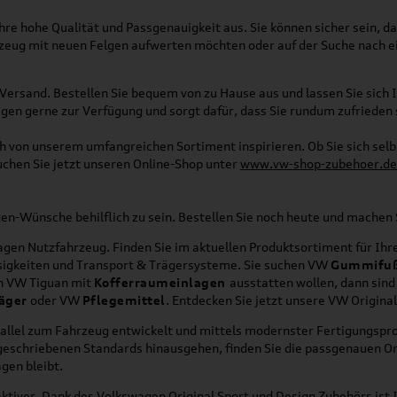
re hohe Qualität und Passgenauigkeit aus. Sie können sicher sein, da
rzeug mit neuen Felgen aufwerten möchten oder auf der Suche nach e
Versand. Bestellen Sie bequem von zu Hause aus und lassen Sie sich I
gen gerne zur Verfügung und sorgt dafür, dass Sie rundum zufrieden 
ich von unserem umfangreichen Sortiment inspirieren. Ob Sie sich se
uchen Sie jetzt unseren Online-Shop unter
www.vw-shop-zubehoer.de
agen-Wünsche behilflich zu sein. Bestellen Sie noch heute und mache
en Nutzfahrzeug. Finden Sie im aktuellen Produktsortiment für Ihre
üssigkeiten und Transport & Trägersysteme. Sie suchen VW
Gummifu
en VW Tiguan mit
Kofferraumeinlagen
ausstatten wollen, dann sind
äger
oder VW
Pflegemittel
. Entdecken Sie jetzt unsere VW Origina
allel zum Fahrzeug entwickelt und mittels modernster Fertigungspro
orgeschriebenen Standards hinausgehen, finden Sie die passgenauen O
gen bleibt.
ktiver. Dank des Volkswagen Original Sport und Design Zubehörs ist I