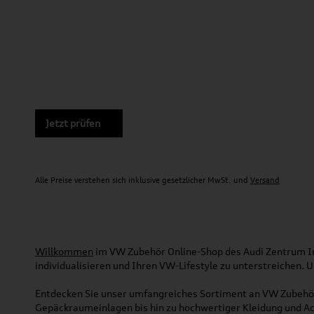
Jetzt prüfen
Alle Preise verstehen sich inklusive gesetzlicher MwSt. und
Versand
Willkommen
im VW Zubehör Online-Shop des Audi Zentrum Ing
individualisieren und Ihren VW-Lifestyle zu unterstreichen.
Entdecken Sie unser umfangreiches Sortiment an VW Zubehör
Gepäckraumeinlagen bis hin zu hochwertiger Kleidung und Acc