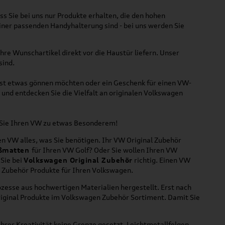
ss Sie bei uns nur Produkte erhalten, die den hohen
iner passenden Handyhalterung sind - bei uns werden Sie
hre Wunschartikel direkt vor die Haustür liefern. Unser
sind.
lbst etwas gönnen möchten oder ein Geschenk für einen VW-
und entdecken Sie die Vielfalt an originalen Volkswagen
n Sie Ihren VW zu etwas Besonderem!
n VW alles, was Sie benötigen. Ihr VW Original Zubehör
ßmatten
für Ihren VW Golf? Oder Sie wollen Ihren VW
 Sie bei
Volkswagen Original Zubehör
richtig. Einen VW
l Zubehör Produkte für Ihren Volkswagen.
zesse aus hochwertigen Materialien hergestellt. Erst nach
riginal Produkte im Volkswagen Zubehör Sortiment. Damit Sie
hrer Kreativität keine Grenze gesetzt. Leichtmetallfelgen