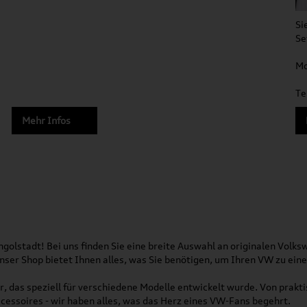
Si
Se
Mo
Te
Mehr Infos
olstadt! Bei uns finden Sie eine breite Auswahl an originalen Vol
 Unser Shop bietet Ihnen alles, was Sie benötigen, um Ihren VW zu ei
, das speziell für verschiedene Modelle entwickelt wurde. Von pra
essoires - wir haben alles, was das Herz eines VW-Fans begehrt.