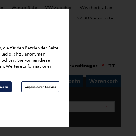
er
Winter Sale
VW Zubehör
Wischerblätter
Audi Produkte
SEAT Produkte
SKODA Produkte
 die für den Betrieb der Seite
 lediglich zu anonymen
möchten. Sie können diese
»
»
rt- & Trägersysteme
Grundträger
TT
fen. Weitere Informationen
Mein Kundenkonto
Warenkorb
ies zu
Anpassen von Cookies
arosserieform wählen