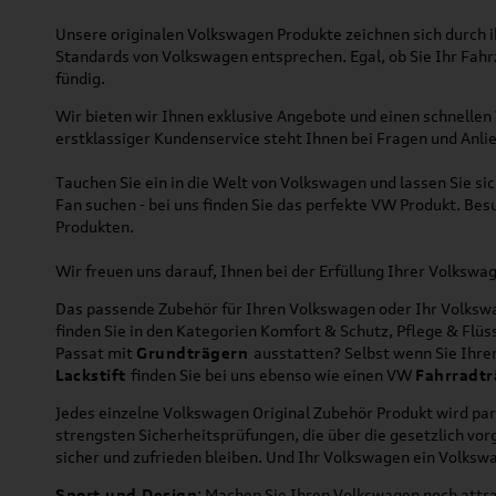
Unsere originalen Volkswagen Produkte zeichnen sich durch ih
Standards von Volkswagen entsprechen. Egal, ob Sie Ihr Fah
fündig.
Wir bieten wir Ihnen exklusive Angebote und einen schnellen 
erstklassiger Kundenservice steht Ihnen bei Fragen und Anlie
Tauchen Sie ein in die Welt von Volkswagen und lassen Sie s
Fan suchen - bei uns finden Sie das perfekte VW Produkt. Bes
Produkten.
Wir freuen uns darauf, Ihnen bei der Erfüllung Ihrer Volksw
Das passende Zubehör für Ihren Volkswagen oder Ihr Volkswag
finden Sie in den Kategorien Komfort & Schutz, Pflege & Fl
Passat mit
Grundträgern
ausstatten? Selbst wenn Sie Ihr
Lackstift
finden Sie bei uns ebenso wie einen VW
Fahrradtr
Jedes einzelne Volkswagen Original Zubehör Produkt wird par
strengsten Sicherheitsprüfungen, die über die gesetzlich v
sicher und zufrieden bleiben. Und Ihr Volkswagen ein Volkswa
Sport und Design
: Machen Sie Ihren Volkswagen noch attra