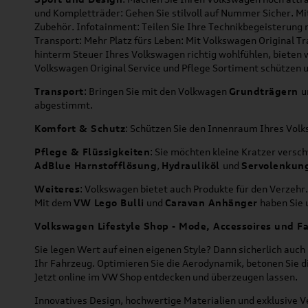
und Kompletträder: Gehen Sie stilvoll auf Nummer Sicher. M
Zubehör. Infotainment: Teilen Sie Ihre Technikbegeisterun
Transport: Mehr Platz fürs Leben: Mit Volkswagen Original T
hinterm Steuer Ihres Volkswagen richtig wohlfühlen, bieten 
Volkswagen Original Service und Pflege Sortiment schützen u
Transport
: Bringen Sie mit den Volkwagen
Grundträgern
u
abgestimmt.
Komfort & Schutz
: Schützen Sie den Innenraum Ihres Vo
Pflege & Flüssigkeiten
: Sie möchten kleine Kratzer versc
AdBlue Harnstofflösung
,
Hydrauliköl
und
Servolenkun
Weiteres
: Volkswagen bietet auch Produkte für den Verzehr.
Mit dem
VW Lego Bulli
und
Caravan Anhänger
haben Sie u
Volkswagen Lifestyle Shop - Mode, Accessoires und Fa
Sie legen Wert auf einen eigenen Style? Dann sicherlich auc
Ihr Fahrzeug. Optimieren Sie die Aerodynamik, betonen Sie 
Jetzt online im VW Shop entdecken und überzeugen lassen.
Innovatives Design, hochwertige Materialien und exklusive Ve