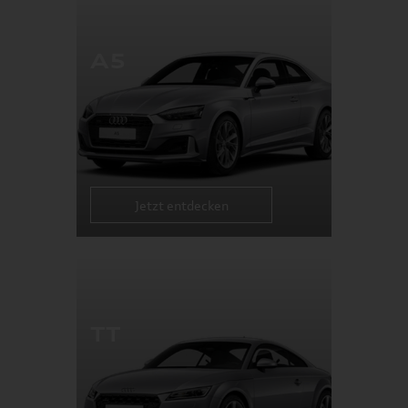
A5
Jetzt entdecken
TT