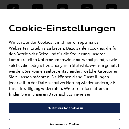
teilen
Twitter
Instagram
WhatsApp
E-Mail
Menü
»
Cookie-Einstellungen
VW Shop - VW Originalteile und Zubehör
»
»
Audi Produkte
Audi Original Zubehör
»
»
Komfort & Schutz
Fußmatten
Wir verwenden Cookies, um Ihnen ein optimales
Original Audi Textilfußmatten
Webseiten-Erlebnis zu bieten. Dazu zählen Cookies, die für
den Betrieb der Seite und für die Steuerung unserer
kommerziellen Unternehmensziele notwendig sind, sowie
Mein Kundenkonto
Warenkorb
solche, die lediglich zu anonymen Statistikzwecken genutzt
werden. Sie können selbst entscheiden, welche Kategorien
Artikel für ihr Modell
Sie zulassen möchten. Sie können diese Einstellungen
jederzeit in der Datenschutzerklärung wieder ändern, z.B.
Marke wählen
Ihre Einwilligung widerrufen. Weitere Informationen
finden Sie in unseren
Datenschutzhinweisen
.
Modell wählen
Ich stimme allen Cookies zu
Karosserieform wählen
Anpassen von Cookies