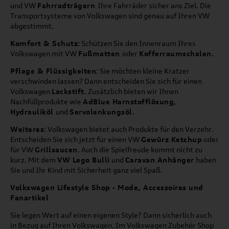
und VW
Fahrradträgern
Ihre Fahrräder sicher ans Ziel. Die
Transportsysteme von Volkswagen sind genau auf Ihren VW
abgestimmt.
Komfort & Schutz
: Schützen Sie den Innenraum Ihres
Volkswagen mit VW
Fußmatten
oder
Kofferraumschalen
.
Pflege & Flüssigkeiten
: Sie möchten kleine Kratzer
verschwinden lassen? Dann entscheiden Sie sich für einen
Volkswagen
Lackstift
. Zusätzlich bieten wir Ihnen
Nachfüllprodukte wie
AdBlue Harnstofflösung
,
Hydrauliköl
und
Servolenkungsöl
.
Weiteres
: Volkswagen bietet auch Produkte für den Verzehr.
Entscheiden Sie sich jetzt für einen VW
Gewürz Ketchup
oder
für VW
Grillsaucen
. Auch die Spielfreude kommt nicht zu
kurz. Mit dem
VW Lego Bulli
und
Caravan Anhänger
haben
Sie und Ihr Kind mit Sicherheit ganz viel Spaß.
Volkswagen Lifestyle Shop - Mode, Accessoires und
Fanartikel
Sie legen Wert auf einen eigenen Style? Dann sicherlich auch
in Bezug auf Ihren Volkswagen. Im Volkswagen Zubehör Shop