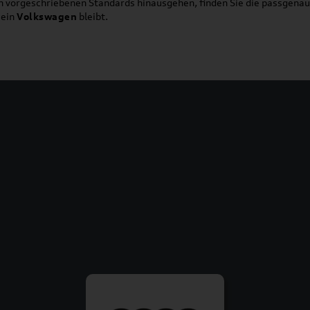
ich vorgeschriebenen Standards hinausgehen, finden Sie die passgena
ein
Volkswagen
bleibt.