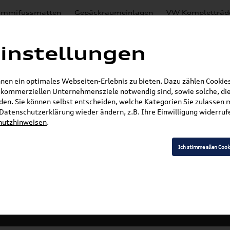
mmifussmatten
Gepäckraumeinlagen
VW Kompletträd
Mystery Boxen
Motoröl
% Sale
Nachrüstlösungen
instellungen
en
Lackierungen
en ein optimales Webseiten-Erlebnis zu bieten. Dazu zählen Cookies,
E-Mail
r kommerziellen Unternehmensziele notwendig sind, sowie solche, die
en. Sie können selbst entscheiden, welche Kategorien Sie zulassen 
»
»
Audi Produkte
Audi Original Zubehör
Komfor
r Datenschutzerklärung wieder ändern, z.B. Ihre Einwilligung widerru
hutzhinweisen
.
/ TTRS
Ich stimme allen Cook
Modell wählen
K