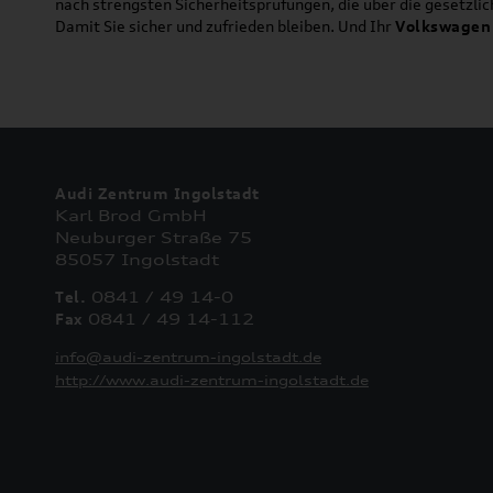
nach strengsten Sicherheitsprüfungen, die über die gesetzl
Damit Sie sicher und zufrieden bleiben. Und Ihr
Volkswagen
Audi Zentrum Ingolstadt
Karl Brod GmbH
Neuburger Straße 75
85057 Ingolstadt
Tel.
0841 / 49 14-0
Fax
0841 / 49 14-112
info@audi-zentrum-ingolstadt.de
http://www.audi-zentrum-ingolstadt.de