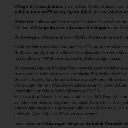
Pflege & Flüssigkeiten
: Sie möchten kleine Kratzer versc
AdBlue Harnstofflösung
,
Hydrauliköl
und
Servolenkun
Weiteres
: Volkswagen bietet auch Produkte für den Verzehr.
Mit dem
VW Lego Bulli
und
Caravan Anhänger
haben Sie u
Volkswagen Lifestyle Shop - Mode, Accessoires und Fa
Sie legen Wert auf einen eigenen Style? Dann sicherlich auc
Ihr Fahrzeug. Optimieren Sie die Aerodynamik, betonen Sie 
Jetzt online im VW Shop entdecken und überzeugen lassen.
Innovatives Design, hochwertige Materialien und exklusive Ve
transportieren die Kernwerte der Marke. Entdecken Sie hier 
Unsere Lifestyle Kollektionen. Unsere anziehenden Beweise da
Volkswagen fahren. Was alle Kollektionen eint: die hohe Qua
uns täglich umgeben. Von Volkswagen. Für Sie.
Es ist doch so: Klasse ist etwas anderes als Stil. Produkte v
so haben wir unseren eigenen; Stil lässt man sich nicht vorg
Menschheit vereint die unterschiedlichsten Charaktere. Da is
Lifestyle. Jeder für sich. Mit allen zusammen!
Jedes einzelne
Volkswagen Original Zubehör Produkt
wir