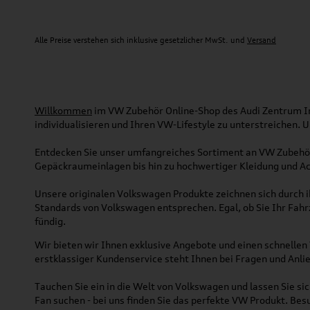
Alle Preise verstehen sich inklusive gesetzlicher MwSt. und
Versand
Willkommen
im VW Zubehör Online-Shop des Audi Zentrum Ing
individualisieren und Ihren VW-Lifestyle zu unterstreichen.
Entdecken Sie unser umfangreiches Sortiment an VW Zubehör
Gepäckraumeinlagen bis hin zu hochwertiger Kleidung und Acc
Unsere originalen Volkswagen Produkte zeichnen sich durch ih
Standards von Volkswagen entsprechen. Egal, ob Sie Ihr Fah
fündig.
Wir bieten wir Ihnen exklusive Angebote und einen schnellen 
erstklassiger Kundenservice steht Ihnen bei Fragen und Anlie
Tauchen Sie ein in die Welt von Volkswagen und lassen Sie s
Fan suchen - bei uns finden Sie das perfekte VW Produkt. Bes