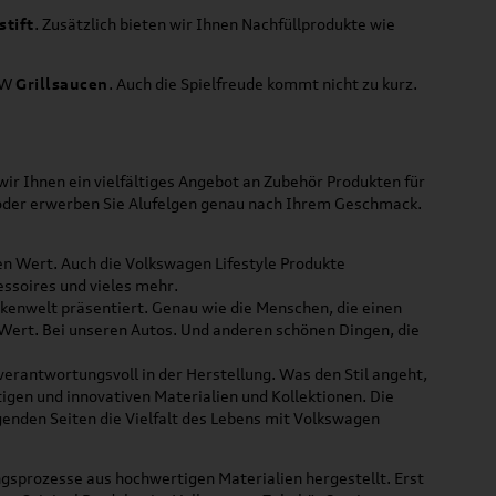
stift
. Zusätzlich bieten wir Ihnen Nachfüllprodukte wie
VW
Grillsaucen
. Auch die Spielfreude kommt nicht zu kurz.
ir Ihnen ein vielfältiges Angebot an Zubehör Produkten für
 oder erwerben Sie Alufelgen genau nach Ihrem Geschmack.
ßen Wert. Auch die Volkswagen Lifestyle Produkte
ssoires und vieles mehr.
rkenwelt präsentiert. Genau wie die Menschen, die einen
 Wert. Bei unseren Autos. Und anderen schönen Dingen, die
 verantwortungsvoll in der Herstellung. Was den Stil angeht,
tigen und innovativen Materialien und Kollektionen. Die
lgenden Seiten die Vielfalt des Lebens mit Volkswagen
gsprozesse aus hochwertigen Materialien hergestellt. Erst