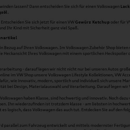
hwinden lassen? Dann entscheiden Sie sich für einen Volkswagen
Lack
gsöl
.
 Entscheiden Sie sich jetzt für einen VW
Gewürz Ketchup
oder für 
nd Ihr Kind mit Sicherheit ganz viel Spaß.
nartikel
h in Bezug auf Ihren Volkswagen. Im Volkswagen Zubehör Shop bieten w
die Heckansicht Ihres Volkswagen mit einem sportlichen Heckspoiler
rarbeitung - darauf legen wir nicht nicht nur bei unseren Autos gro
online im VW Shop unsere Volkswagen Lifestyle Kollektionen, VW Acce
für, wie innovativ, modern, sportlich und individuell sich unsere Ma
lität bei Design, Materialauswahl und Verarbeitung. Darauf legen wir
on Volkswagen haben Klasse, sind hochwertig und innovativ. Noch dazu
eben. Ihn wiederzufinden ist trotzdem klasse - am liebsten in hochwer
t es logisch, dass Volkswagen das auch tut. Entdecken Sie auf den fo
d parallel zum Fahrzeug entwickelt und mittels modernster Fertigun