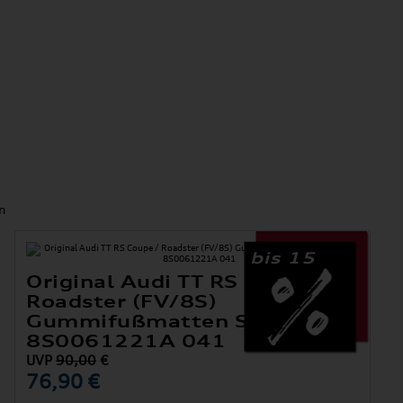
n
bis 15
Original Audi TT RS Coupe /
Roadster (FV/8S)
Gummifußmatten Satz Vorne
8S0061221A 041
UVP
90,00
€
76,90 €