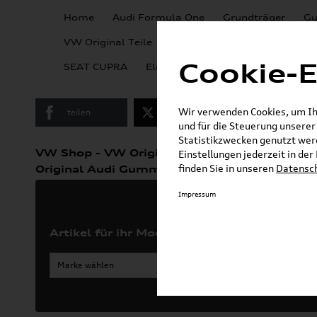
Home
Audi Formula One
Grundträger
Gu
VW Kollektion &
VW Original Teile
Lifestyle
Cookie-E
SEAT CUPRA
Elektromobilität
KSE Wallbox
Wir verwenden Cookies, um Ihn
teilen
Twitter
Instagram
und für die Steuerung unsere
Statistikzwecken genutzt werd
»
VW Shop - VW Originalteile und Zubehör
Einstellungen jederzeit in de
»
finden Sie in unseren
Datensc
Original Audi Gummifußmatten
TT / TTS 
Impressum
Artikel für ihr Modell
Marke wählen