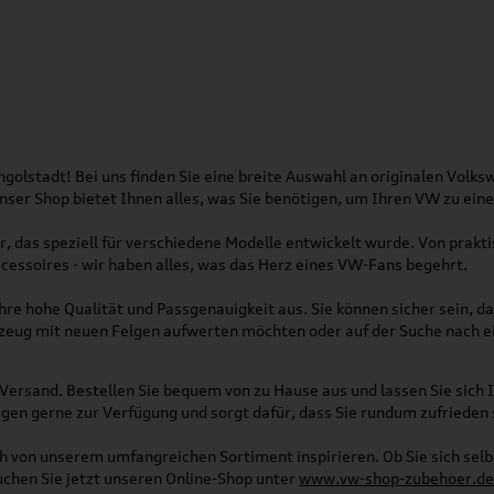
olstadt! Bei uns finden Sie eine breite Auswahl an originalen Vol
 Unser Shop bietet Ihnen alles, was Sie benötigen, um Ihren VW zu ei
, das speziell für verschiedene Modelle entwickelt wurde. Von pra
essoires - wir haben alles, was das Herz eines VW-Fans begehrt.
re hohe Qualität und Passgenauigkeit aus. Sie können sicher sein, da
rzeug mit neuen Felgen aufwerten möchten oder auf der Suche nach e
Versand. Bestellen Sie bequem von zu Hause aus und lassen Sie sich I
gen gerne zur Verfügung und sorgt dafür, dass Sie rundum zufrieden 
ich von unserem umfangreichen Sortiment inspirieren. Ob Sie sich se
uchen Sie jetzt unseren Online-Shop unter
www.vw-shop-zubehoer.de