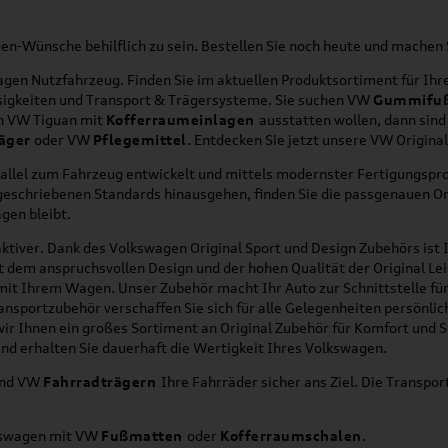
agen-Wünsche behilflich zu sein. Bestellen Sie noch heute und mache
en Nutzfahrzeug. Finden Sie im aktuellen Produktsortiment für Ihre
üssigkeiten und Transport & Trägersysteme. Sie suchen VW
Gummifu
en VW Tiguan mit
Kofferraumeinlagen
ausstatten wollen, dann sind
äger
oder VW
Pflegemittel
. Entdecken Sie jetzt unsere VW Origina
allel zum Fahrzeug entwickelt und mittels modernster Fertigungspro
orgeschriebenen Standards hinausgehen, finden Sie die passgenauen O
gen bleibt.
ktiver. Dank des Volkswagen Original Sport und Design Zubehörs ist I
it dem anspruchsvollen Design und der hohen Qualität der Original 
g mit Ihrem Wagen. Unser Zubehör macht Ihr Auto zur Schnittstelle
ransportzubehör verschaffen Sie sich für alle Gelegenheiten persönli
wir Ihnen ein großes Sortiment an Original Zubehör für Komfort und 
nd erhalten Sie dauerhaft die Wertigkeit Ihres Volkswagen.
nd VW
Fahrradträgern
Ihre Fahrräder sicher ans Ziel. Die Transp
lkswagen mit VW
Fußmatten
oder
Kofferraumschalen
.