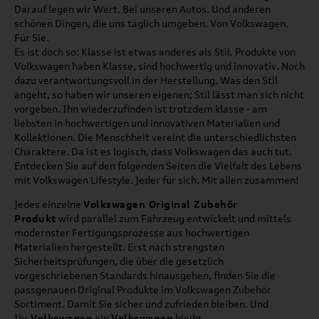
Darauf legen wir Wert. Bei unseren Autos. Und anderen
schönen Dingen, die uns täglich umgeben. Von Volkswagen.
Für Sie.
Es ist doch so: Klasse ist etwas anderes als Stil. Produkte von
Volkswagen haben Klasse, sind hochwertig und innovativ. Noch
dazu verantwortungsvoll in der Herstellung. Was den Stil
angeht, so haben wir unseren eigenen; Stil lässt man sich nicht
vorgeben. Ihn wiederzufinden ist trotzdem klasse - am
liebsten in hochwertigen und innovativen Materialien und
Kollektionen. Die Menschheit vereint die unterschiedlichsten
Charaktere. Da ist es logisch, dass Volkswagen das auch tut.
Entdecken Sie auf den folgenden Seiten die Vielfalt des Lebens
mit Volkswagen Lifestyle. Jeder für sich. Mit allen zusammen!
Jedes einzelne
Volkswagen Original Zubehör
Produkt
wird parallel zum Fahrzeug entwickelt und mittels
modernster Fertigungsprozesse aus hochwertigen
Materialien hergestellt. Erst nach strengsten
Sicherheitsprüfungen, die über die gesetzlich
vorgeschriebenen Standards hinausgehen, finden Sie die
passgenauen Original Produkte im Volkswagen Zubehör
Sortiment. Damit Sie sicher und zufrieden bleiben. Und
Ihr
Volkswagen
ein
Volkswagen
bleibt.