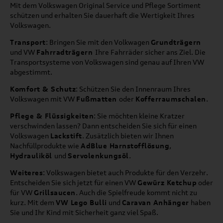
Mit dem Volkswagen Original Service und Pflege Sortiment
schützen und erhalten Sie dauerhaft die Wertigkeit Ihres
Volkswagen.
Transport
: Bringen Sie mit den Volkwagen
Grundträgern
und VW
Fahrradträgern
Ihre Fahrräder sicher ans Ziel. Die
Transportsysteme von Volkswagen sind genau auf Ihren VW
abgestimmt.
Komfort & Schutz
: Schützen Sie den Innenraum Ihres
Volkswagen mit VW
Fußmatten
oder
Kofferraumschalen
.
Pflege & Flüssigkeiten
: Sie möchten kleine Kratzer
verschwinden lassen? Dann entscheiden Sie sich für einen
Volkswagen
Lackstift
. Zusätzlich bieten wir Ihnen
Nachfüllprodukte wie
AdBlue Harnstofflösung
,
Hydrauliköl
und
Servolenkungsöl
.
Weiteres
: Volkswagen bietet auch Produkte für den Verzehr.
Entscheiden Sie sich jetzt für einen VW
Gewürz Ketchup
oder
für VW
Grillsaucen
. Auch die Spielfreude kommt nicht zu
kurz. Mit dem
VW Lego Bulli
und
Caravan Anhänger
haben
Sie und Ihr Kind mit Sicherheit ganz viel Spaß.