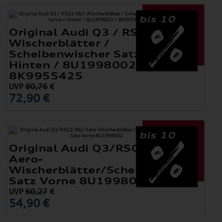
bis 10
Original Audi Q3 / RSQ3 (8U)
Wischerblätter /
Scheibenwischer Satz Vorne +
Hinten / 8U1998002 +
8K9955425
UVP
80,76
€
72,90 €
bis 10
Original Audi Q3/RSQ3 (8U)
Aero-
Wischerblätter/Scheibenwischer
Satz Vorne 8U1998002
UVP
60,27
€
54,90 €