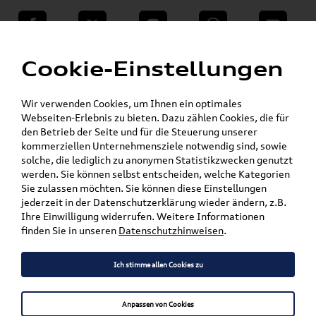
teilen
Twitter
Instagram
WhatsApp
E-Mail
Menü
»
Cookie-Einstellungen
VW Shop - VW Originalteile und Zubehör
»
»
Audi Produkte
Audi Original Teile
»
Wischerblätter
Q3 / RSQ3
Wir verwenden Cookies, um Ihnen ein optimales
Webseiten-Erlebnis zu bieten. Dazu zählen Cookies, die für
den Betrieb der Seite und für die Steuerung unserer
Mein Kundenkonto
Warenkorb
kommerziellen Unternehmensziele notwendig sind, sowie
solche, die lediglich zu anonymen Statistikzwecken genutzt
Artikel für ihr Modell
werden. Sie können selbst entscheiden, welche Kategorien
Sie zulassen möchten. Sie können diese Einstellungen
Marke wählen
jederzeit in der Datenschutzerklärung wieder ändern, z.B.
Ihre Einwilligung widerrufen. Weitere Informationen
Modell wählen
finden Sie in unseren
Datenschutzhinweisen
.
Karosserieform wählen
Ich stimme allen Cookies zu
Anpassen von Cookies