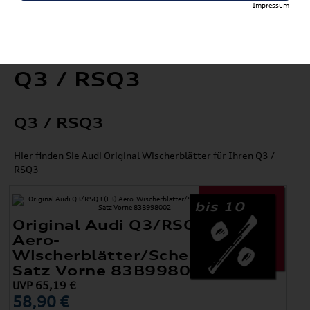
Impressum
Q3 / RSQ3
Q3 / RSQ3
Hier finden Sie Audi Original Wischerblätter für Ihren Q3 /
RSQ3
bis 10
Original Audi Q3/RSQ3 (F3)
Aero-
Wischerblätter/Scheibenwischer
Satz Vorne 83B998002
UVP
65,19
€
58,90 €