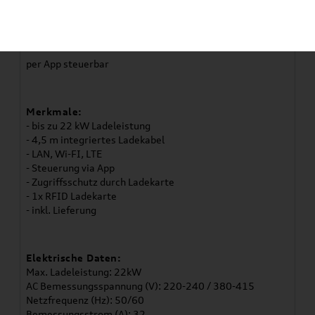
AC-Wallbox in VW-Branding
Ideal für Haushalte mit mehreren Fahrer:innen
per App steuerbar
Merkmale:
- bis zu 22 kW Ladeleistung
- 4,5 m integriertes Ladekabel
- LAN, Wi-FI, LTE
- Steuerung via App
- Zugriffsschutz durch Ladekarte
- 1x RFID Ladekarte
- inkl. Lieferung
Elektrische Daten:
Max. Ladeleistung: 22kW
AC Bemessungsspannung (V): 220-240 / 380-415
Netzfrequenz (Hz): 50/60
Bemessungsstrom (A): 32