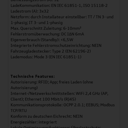
LadeKommunikation: EN IEC 61851-1, ISO 15118-2
Ladestrom (A): 3x32
Netzform: durch Installateur einstellbar: TT / TN 3- und
1-phasig; IT 3- und 1-phasig
Max. Querschnitt Zuleitung: 6-10mm²
Fehlerstromüberwachung: DC IΔN 6mA
Eigenverbrauch (Standby): <6,5W
Integrierte Fehlerstromschutzeinrichtung: NEIN
Fahrzeugladestecker: Type 2 (EN 62196-2)
Lademodus: Mode 3 (EN IEC 61851-1)
Technische Features:
Autorisierung: RFID; App; freies Laden (ohne
Autorisierung)
Internet-/Netzwerkschnittstellen: WiFi 2,4 GHz (AP,
Client); Ethernet 100 Mbit/s (RJ45)
Kommunikationsprotokolle: OCPP 2.0.1; EEBUS; Modbus
TCP/RTU
Konform zu deutschen Eichrecht: NEIN
Energiezähler: integriert
Lokale Optimierungsfunktionen: Überlastschutz;