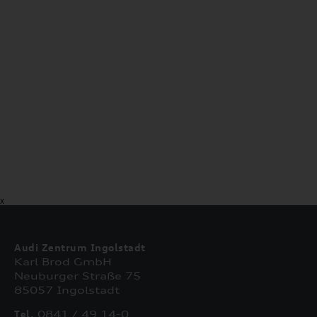
X
Audi Zentrum Ingolstadt
Karl Brod GmbH
Neuburger Straße 75
85057 Ingolstadt
Tel.
0841 / 49 14-0