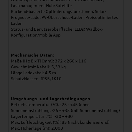
Lastmanagement Hub/Satellite
Backend-basierte Optimierungsfunktionen: Solar-
Prognose-Lade; PV-Überschuss-Laden; Preisoptimiertes
Laden
Status- und Benutzeroberfläche: LEDs; Wallbox-
Konfiguration/Mobile App
Mechanische Daten:
Maße (H x B x T) [mm]: 372 x 260 x 116
Gewicht (mit Kabel): 5,33 kg
Länge Ladekabel: 4,5 m
Schutzklassen: IP55; IK10
Umgebungs- und Lagerbedingungen
Betriebstemperatur (°C): -25 - +45 (ohne
Sonneneinstrahlung; -25 – +35 (mit Sonneneinstrahlung)
Lagertemperatur (°C): -30 – +80
Max. Luftfeuchtigkeit (%): 85 (nicht kondensierend)
Max. Höhenlage (m): 2.000