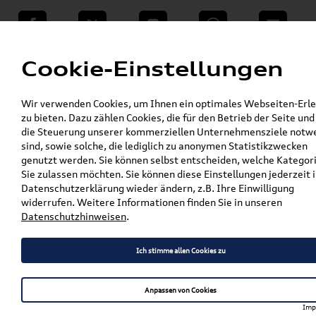
teilen
Twitter
Instagram
WhatsApp
E-Mail
Menü
Cookie-Einstellungen
»
Wir verwenden Cookies, um Ihnen ein optimales Webseiten-Erle
VW Shop - VW Originalteile und Zubehör
zu bieten. Dazu zählen Cookies, die für den Betrieb der Seite und
»
% Sale
die Steuerung unserer kommerziellen Unternehmensziele notw
VW Charger Connect 2 Wallbox 22 kW mit 4,5
sind, sowie solche, die lediglich zu anonymen Statistikzwecken
m Z 467950 111
genutzt werden. Sie können selbst entscheiden, welche Kategor
Sie zulassen möchten. Sie können diese Einstellungen jederzeit i
VW Charger Connect 2
Datenschutzerklärung wieder ändern, z.B. Ihre Einwilligung
widerrufen. Weitere Informationen finden Sie in unseren
Wallbox 22 kW mit 4,5 m Z
Datenschutzhinweisen
.
467950 111
Ich stimme allen Cookies zu
Anpassen von Cookies
Artikelbeschreibung
Imp