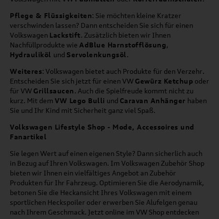
Pflege & Flüssigkeiten
: Sie möchten kleine Kratzer
verschwinden lassen? Dann entscheiden Sie sich für einen
Volkswagen
Lackstift
. Zusätzlich bieten wir Ihnen
Nachfüllprodukte wie
AdBlue Harnstofflösung
,
Hydrauliköl
und
Servolenkungsöl
.
Weiteres
: Volkswagen bietet auch Produkte für den Verzehr.
Entscheiden Sie sich jetzt für einen VW
Gewürz Ketchup
oder
für VW
Grillsaucen
. Auch die Spielfreude kommt nicht zu
kurz. Mit dem
VW Lego Bulli
und
Caravan Anhänger
haben
Sie und Ihr Kind mit Sicherheit ganz viel Spaß.
Volkswagen Lifestyle Shop - Mode, Accessoires und
Fanartikel
Sie legen Wert auf einen eigenen Style? Dann sicherlich auch
in Bezug auf Ihren Volkswagen. Im Volkswagen Zubehör Shop
bieten wir Ihnen ein vielfältiges Angebot an Zubehör
Produkten für Ihr Fahrzeug. Optimieren Sie die Aerodynamik,
betonen Sie die Heckansicht Ihres Volkswagen mit einem
sportlichen Heckspoiler oder erwerben Sie Alufelgen genau
nach Ihrem Geschmack. Jetzt online im VW Shop entdecken