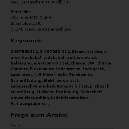
Max. Geräuschemission (db): 35
Hersteller
eSystems MTG GmbH
Bahnhofstr. 100
73240 Wendlingen Deutschland
Keywords
Z467950111
,
Z 467950 111
,
Strom
,
elektro
,
e-
mob
,
kw
,
kabel
,
ladekabel
,
wallbox
,
wand
,
halterung
,
elektromobilität
,
charge
,
VW
,
Charger
Connect
,
Elektroauto-Ladestation
,
Ladegerät
,
Ladekabel
,
4
,
5 Meter
,
hohe Reichweite
,
Schnellladung
,
Elektromobilität
,
Ladegeschwindigkeit
,
Kompatibilität
,
praktisch
,
zuverlässig
,
einfache Bedienung
,
Sicherheit
,
umweltfreundlich
,
Ladeinfrastruktur
,
Fahrzeugzubehör.
Frage zum Artikel
Name