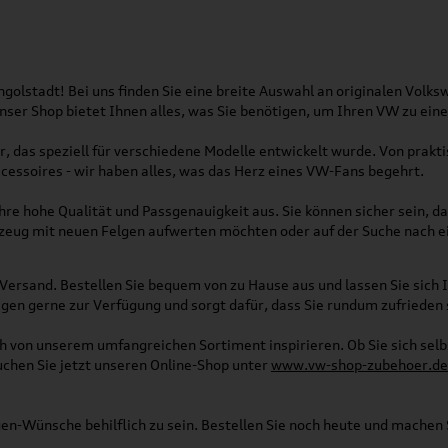
olstadt! Bei uns finden Sie eine breite Auswahl an originalen Vol
 Unser Shop bietet Ihnen alles, was Sie benötigen, um Ihren VW zu ei
, das speziell für verschiedene Modelle entwickelt wurde. Von pra
essoires - wir haben alles, was das Herz eines VW-Fans begehrt.
re hohe Qualität und Passgenauigkeit aus. Sie können sicher sein, da
rzeug mit neuen Felgen aufwerten möchten oder auf der Suche nach e
Versand. Bestellen Sie bequem von zu Hause aus und lassen Sie sich I
gen gerne zur Verfügung und sorgt dafür, dass Sie rundum zufrieden 
ich von unserem umfangreichen Sortiment inspirieren. Ob Sie sich se
uchen Sie jetzt unseren Online-Shop unter
www.vw-shop-zubehoer.de
agen-Wünsche behilflich zu sein. Bestellen Sie noch heute und mache