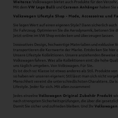
Weiteres
: Volkswagen bietet auch Produkte für den Verzehr.
Mit dem
VW Lego Bulli
und
Caravan Anhänger
haben Sie u
Volkswagen Lifestyle Shop - Mode, Accessoires und Fa
Sie legen Wert auf einen eigenen Style? Dann sicherlich auc
Ihr Fahrzeug. Optimieren Sie die Aerodynamik, betonen Sie 
Jetzt online im VW Shop entdecken und überzeugen lassen.
Innovatives Design, hochwertige Materialien und exklusive Ve
transportieren die Kernwerte der Marke. Entdecken Sie hier 
Unsere Lifestyle Kollektionen. Unsere anziehenden Beweise da
Volkswagen fahren. Was alle Kollektionen eint: die hohe Qua
uns täglich umgeben. Von Volkswagen. Für Sie.
Es ist doch so: Klasse ist etwas anderes als Stil. Produkte v
so haben wir unseren eigenen; Stil lässt man sich nicht vorg
Menschheit vereint die unterschiedlichsten Charaktere. Da is
Lifestyle. Jeder für sich. Mit allen zusammen!
Jedes einzelne
Volkswagen Original Zubehör Produkt
wir
nach strengsten Sicherheitsprüfungen, die über die gesetzl
Damit Sie sicher und zufrieden bleiben. Und Ihr
Volkswagen