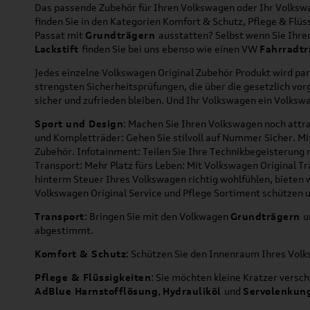
Das passende Zubehör für Ihren Volkswagen oder Ihr Volkswag
finden Sie in den Kategorien Komfort & Schutz, Pflege & Fl
Passat mit
Grundträgern
ausstatten? Selbst wenn Sie Ihr
Lackstift
finden Sie bei uns ebenso wie einen VW
Fahrradtr
Jedes einzelne Volkswagen Original Zubehör Produkt wird par
strengsten Sicherheitsprüfungen, die über die gesetzlich v
sicher und zufrieden bleiben. Und Ihr Volkswagen ein Volkswa
Sport und Design
: Machen Sie Ihren Volkswagen noch attra
und Kompletträder: Gehen Sie stilvoll auf Nummer Sicher. M
Zubehör. Infotainment: Teilen Sie Ihre Technikbegeisterun
Transport: Mehr Platz fürs Leben: Mit Volkswagen Original T
hinterm Steuer Ihres Volkswagen richtig wohlfühlen, bieten 
Volkswagen Original Service und Pflege Sortiment schützen u
Transport
: Bringen Sie mit den Volkwagen
Grundträgern
u
abgestimmt.
Komfort & Schutz
: Schützen Sie den Innenraum Ihres Vo
Pflege & Flüssigkeiten
: Sie möchten kleine Kratzer versc
AdBlue Harnstofflösung
,
Hydrauliköl
und
Servolenkun