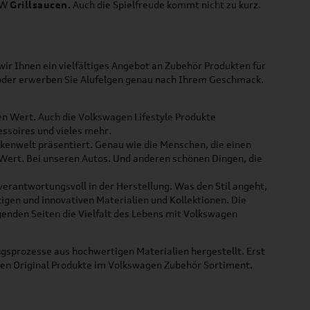
VW
Grillsaucen
. Auch die Spielfreude kommt nicht zu kurz.
ir Ihnen ein vielfältiges Angebot an Zubehör Produkten für
 oder erwerben Sie Alufelgen genau nach Ihrem Geschmack.
ßen Wert. Auch die Volkswagen Lifestyle Produkte
ssoires und vieles mehr.
rkenwelt präsentiert. Genau wie die Menschen, die einen
 Wert. Bei unseren Autos. Und anderen schönen Dingen, die
 verantwortungsvoll in der Herstellung. Was den Stil angeht,
tigen und innovativen Materialien und Kollektionen. Die
lgenden Seiten die Vielfalt des Lebens mit Volkswagen
gsprozesse aus hochwertigen Materialien hergestellt. Erst
uen Original Produkte im Volkswagen Zubehör Sortiment.