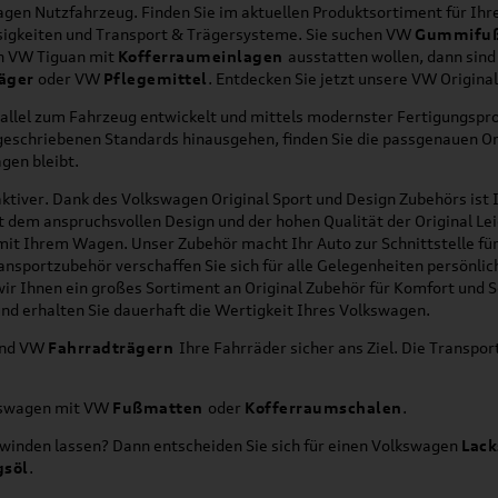
en Nutzfahrzeug. Finden Sie im aktuellen Produktsortiment für Ihre
üssigkeiten und Transport & Trägersysteme. Sie suchen VW
Gummifu
en VW Tiguan mit
Kofferraumeinlagen
ausstatten wollen, dann sind
äger
oder VW
Pflegemittel
. Entdecken Sie jetzt unsere VW Origina
allel zum Fahrzeug entwickelt und mittels modernster Fertigungspro
orgeschriebenen Standards hinausgehen, finden Sie die passgenauen O
gen bleibt.
ktiver. Dank des Volkswagen Original Sport und Design Zubehörs ist I
it dem anspruchsvollen Design und der hohen Qualität der Original 
g mit Ihrem Wagen. Unser Zubehör macht Ihr Auto zur Schnittstelle
ransportzubehör verschaffen Sie sich für alle Gelegenheiten persönli
wir Ihnen ein großes Sortiment an Original Zubehör für Komfort und 
nd erhalten Sie dauerhaft die Wertigkeit Ihres Volkswagen.
nd VW
Fahrradträgern
Ihre Fahrräder sicher ans Ziel. Die Transp
lkswagen mit VW
Fußmatten
oder
Kofferraumschalen
.
hwinden lassen? Dann entscheiden Sie sich für einen Volkswagen
Lack
gsöl
.