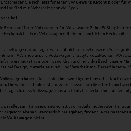
 Entscheiden Sie sich jetzt für einen VW
Gewürz Ketchup
oder für 
nd Ihr Kind mit Sicherheit ganz viel Spaß.
nartikel
h in Bezug auf Ihren Volkswagen. Im Volkswagen Zubehör Shop bieten w
die Heckansicht Ihres Volkswagen mit einem sportlichen Heckspoiler
rarbeitung - darauf legen wir nicht nicht nur bei unseren Autos gro
online im VW Shop unsere Volkswagen Lifestyle Kollektionen, VW Acce
für, wie innovativ, modern, sportlich und individuell sich unsere Ma
lität bei Design, Materialauswahl und Verarbeitung. Darauf legen wir
on Volkswagen haben Klasse, sind hochwertig und innovativ. Noch dazu
eben. Ihn wiederzufinden ist trotzdem klasse - am liebsten in hochwer
t es logisch, dass Volkswagen das auch tut. Entdecken Sie auf den fo
d parallel zum Fahrzeug entwickelt und mittels modernster Fertigun
ich vorgeschriebenen Standards hinausgehen, finden Sie die passgena
ein
Volkswagen
bleibt.