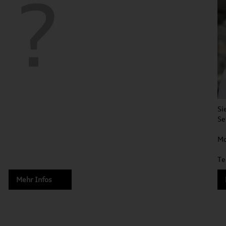
Si
Se
Mo
Te
Mehr Infos