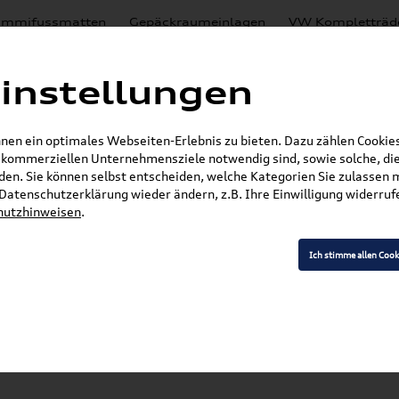
mmifussmatten
Gepäckraumeinlagen
VW Kompletträd
Mystery Boxen
Motoröl
% Sale
Nachrüstlösungen
instellungen
en
Lackierungen
en ein optimales Webseiten-Erlebnis zu bieten. Dazu zählen Cookies,
E-Mail
r kommerziellen Unternehmensziele notwendig sind, sowie solche, die
en. Sie können selbst entscheiden, welche Kategorien Sie zulassen 
»
SKODA Produkte
Pflege, Flüssigkeiten, Lackstif
r Datenschutzerklärung wieder ändern, z.B. Ihre Einwilligung widerru
hutzhinweisen
.
Ich stimme allen Cook
Modell wählen
K