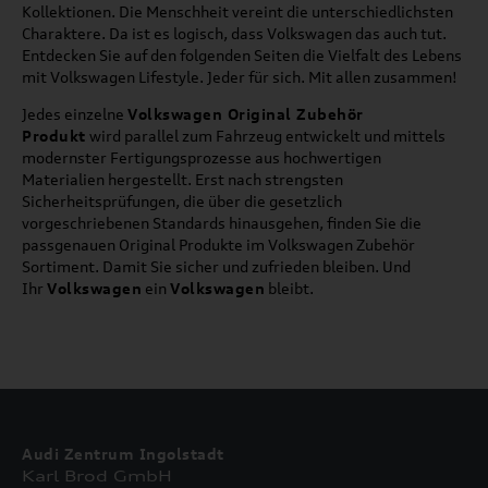
Kollektionen. Die Menschheit vereint die unterschiedlichsten
Charaktere. Da ist es logisch, dass Volkswagen das auch tut.
Entdecken Sie auf den folgenden Seiten die Vielfalt des Lebens
mit Volkswagen Lifestyle. Jeder für sich. Mit allen zusammen!
Jedes einzelne
Volkswagen Original Zubehör
Produkt
wird parallel zum Fahrzeug entwickelt und mittels
modernster Fertigungsprozesse aus hochwertigen
Materialien hergestellt. Erst nach strengsten
Sicherheitsprüfungen, die über die gesetzlich
vorgeschriebenen Standards hinausgehen, finden Sie die
passgenauen Original Produkte im Volkswagen Zubehör
Sortiment. Damit Sie sicher und zufrieden bleiben. Und
Ihr
Volkswagen
ein
Volkswagen
bleibt.
Audi Zentrum Ingolstadt
Karl Brod GmbH