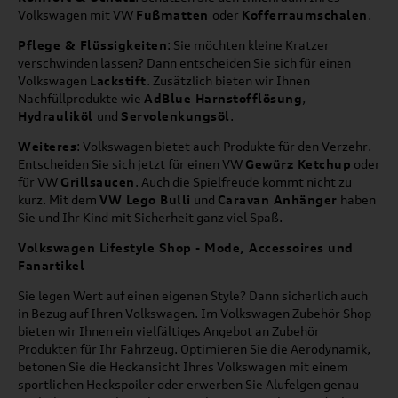
Volkswagen mit VW
Fußmatten
oder
Kofferraumschalen
.
Pflege & Flüssigkeiten
: Sie möchten kleine Kratzer
verschwinden lassen? Dann entscheiden Sie sich für einen
Volkswagen
Lackstift
. Zusätzlich bieten wir Ihnen
Nachfüllprodukte wie
AdBlue Harnstofflösung
,
Hydrauliköl
und
Servolenkungsöl
.
Weiteres
: Volkswagen bietet auch Produkte für den Verzehr.
Entscheiden Sie sich jetzt für einen VW
Gewürz Ketchup
oder
für VW
Grillsaucen
. Auch die Spielfreude kommt nicht zu
kurz. Mit dem
VW Lego Bulli
und
Caravan Anhänger
haben
Sie und Ihr Kind mit Sicherheit ganz viel Spaß.
Volkswagen Lifestyle Shop - Mode, Accessoires und
Fanartikel
Sie legen Wert auf einen eigenen Style? Dann sicherlich auch
in Bezug auf Ihren Volkswagen. Im Volkswagen Zubehör Shop
bieten wir Ihnen ein vielfältiges Angebot an Zubehör
Produkten für Ihr Fahrzeug. Optimieren Sie die Aerodynamik,
betonen Sie die Heckansicht Ihres Volkswagen mit einem
sportlichen Heckspoiler oder erwerben Sie Alufelgen genau