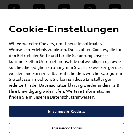
teilen
Twitter
Instagram
WhatsApp
E-Mail
Menü
»
Cookie-Einstellungen
VW Shop - VW Originalteile und Zubehör
»
SKODA Produkte
Elektromobilität
Wir verwenden Cookies, um Ihnen ein optimales
Mein Kundenkonto
Warenkorb
Webseiten-Erlebnis zu bieten. Dazu zählen Cookies, die für
den Betrieb der Seite und für die Steuerung unserer
Artikel für ihr Modell
kommerziellen Unternehmensziele notwendig sind, sowie
solche, die lediglich zu anonymen Statistikzwecken genutzt
werden. Sie können selbst entscheiden, welche Kategorien
Marke wählen
Sie zulassen möchten. Sie können diese Einstellungen
jederzeit in der Datenschutzerklärung wieder ändern, z.B.
Modell wählen
Ihre Einwilligung widerrufen. Weitere Informationen
finden Sie in unseren
Datenschutzhinweisen
.
Karosserieform wählen
Ich stimme allen Cookies zu
Anpassen von Cookies