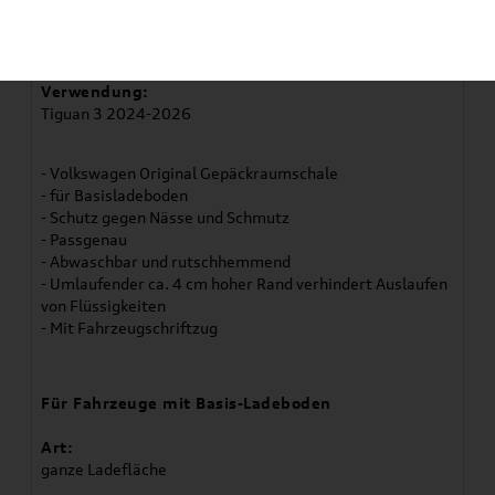
Artikelbeschreibung
Verwendung:
Tiguan 3 2024-2026
- Volkswagen Original Gepäckraumschale
- für Basisladeboden
- Schutz gegen Nässe und Schmutz
- Passgenau
- Abwaschbar und rutschhemmend
- Umlaufender ca. 4 cm hoher Rand verhindert Auslaufen
von Flüssigkeiten
- Mit Fahrzeugschriftzug
Für Fahrzeuge mit Basis-Ladeboden
Art:
ganze Ladefläche