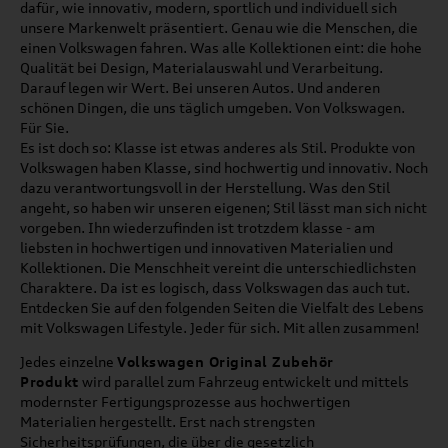
dafür, wie innovativ, modern, sportlich und individuell sich
unsere Markenwelt präsentiert. Genau wie die Menschen, die
einen Volkswagen fahren. Was alle Kollektionen eint: die hohe
Qualität bei Design, Materialauswahl und Verarbeitung.
Darauf legen wir Wert. Bei unseren Autos. Und anderen
schönen Dingen, die uns täglich umgeben. Von Volkswagen.
Für Sie.
Es ist doch so: Klasse ist etwas anderes als Stil. Produkte von
Volkswagen haben Klasse, sind hochwertig und innovativ. Noch
dazu verantwortungsvoll in der Herstellung. Was den Stil
angeht, so haben wir unseren eigenen; Stil lässt man sich nicht
vorgeben. Ihn wiederzufinden ist trotzdem klasse - am
liebsten in hochwertigen und innovativen Materialien und
Kollektionen. Die Menschheit vereint die unterschiedlichsten
Charaktere. Da ist es logisch, dass Volkswagen das auch tut.
Entdecken Sie auf den folgenden Seiten die Vielfalt des Lebens
mit Volkswagen Lifestyle. Jeder für sich. Mit allen zusammen!
Jedes einzelne
Volkswagen Original Zubehör
Produkt
wird parallel zum Fahrzeug entwickelt und mittels
modernster Fertigungsprozesse aus hochwertigen
Materialien hergestellt. Erst nach strengsten
Sicherheitsprüfungen, die über die gesetzlich