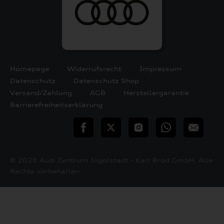
Homepage
Widerrufsrecht
Impressum
Datenschutz
Datenschutz Shop
Versand/Zahlung
AGB
Herstellergarantie
Barrierefreiheitserklärung
teilen
Twitter
Instagram
WhatsApp
E-
Mail
© 2026 Audi Zentrum Ingolstadt - Karl Brod GmbH. Alle
Rechte vorbehalten