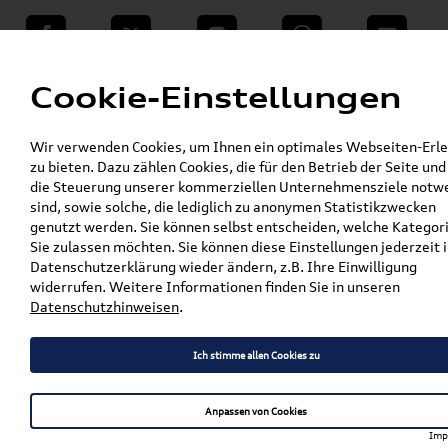
teilen
Twitter
Instagram
WhatsApp
E-Mail
Menü
Cookie-Einstellungen
»
Wir verwenden Cookies, um Ihnen ein optimales Webseiten-Erle
VW Shop - VW Originalteile und Zubehör
zu bieten. Dazu zählen Cookies, die für den Betrieb der Seite und
»
% Sale
die Steuerung unserer kommerziellen Unternehmensziele notw
Original VW Tiguan 3 Gepäckraumschale /
sind, sowie solche, die lediglich zu anonymen Statistikzwecken
Kofferraumwanne für Fahrzeuge mit Basis-
genutzt werden. Sie können selbst entscheiden, welche Kategor
Ladeboden 571061161A
Sie zulassen möchten. Sie können diese Einstellungen jederzeit i
Datenschutzerklärung wieder ändern, z.B. Ihre Einwilligung
Original VW Tiguan 3
widerrufen. Weitere Informationen finden Sie in unseren
Datenschutzhinweisen
.
Gepäckraumschale /
Kofferraumwanne für
Ich stimme allen Cookies zu
Fahrzeuge mit Basis-
Ladeboden 571061161A
Anpassen von Cookies
Imp