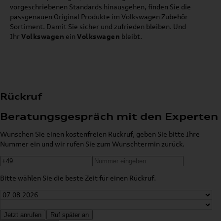
vorgeschriebenen Standards hinausgehen, finden Sie die
passgenauen Original Produkte im Volkswagen Zubehör
Sortiment. Damit Sie sicher und zufrieden bleiben. Und
Ihr
Volkswagen
ein
Volkswagen
bleibt.
Rückruf
Beratungsgespräch mit den Experten
Wünschen Sie einen kostenfreien Rückruf, geben Sie bitte Ihre
Nummer ein und wir rufen Sie zum Wunschtermin zurück.
Bitte wählen Sie die beste Zeit für einen Rückruf.
Jetzt anrufen
Ruf später an