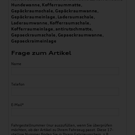
Hundewanne
,
Kofferraummatte
,
Gepäckraumschale
,
Gepäckraumwanne
,
Gepäckraumeinlage
,
Laderaumschale
,
Laderaumwanne
,
Kofferraumschale
,
Kofferraumeinlage
,
antirutschmatte
,
Gepaeckraumschale
,
Gepaeckraumwanne
,
Gepaeckraimeinlage
Frage zum Artikel
Name
Telefon
E-Mail*
Fahrgestellnummer (nur auszufüllen, wenn Sie überprüfen
möchten, ob der Artikel zu Ihrem Fahrzeug passt. Diese 17-
stellige Nummer finden Sie in Ihrem Fahrzeugschein, z.B.