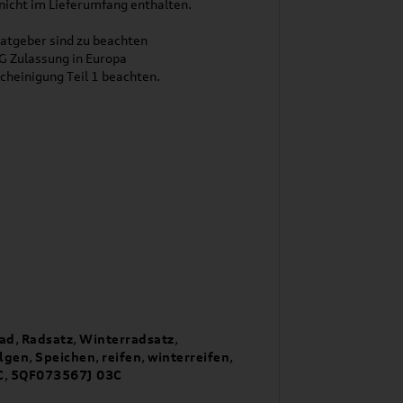
 nicht im Lieferumfang enthalten.
atgeber sind zu beachten
1G Zulassung in Europa
cheinigung Teil 1 beachten.
ad
,
Radsatz
,
Winterradsatz
,
lgen
,
Speichen
,
reifen
,
winterreifen
,
C
,
5QF073567J 03C