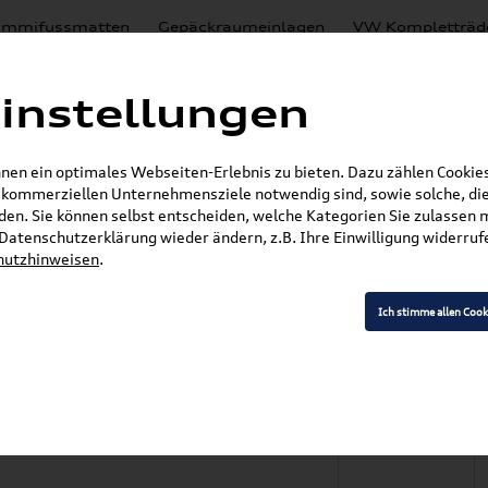
mmifussmatten
Gepäckraumeinlagen
VW Kompletträd
Mystery Boxen
Motoröl
% Sale
Nachrüstlösungen
instellungen
en
Lackierungen
en ein optimales Webseiten-Erlebnis zu bieten. Dazu zählen Cookies,
E-Mail
r kommerziellen Unternehmensziele notwendig sind, sowie solche, die
en. Sie können selbst entscheiden, welche Kategorien Sie zulassen 
r Datenschutzerklärung wieder ändern, z.B. Ihre Einwilligung widerru
hutzhinweisen
.
»
% Sale
Original VW Tayron/Tiguan 17 Zoll Wint
Ich stimme allen Cook
on/Tiguan 17 Zoll
dsatz auf Stahlfelg