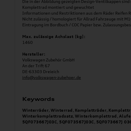
Die in der Abbildung gezeigten Design-Ventilkappen sind
Komplettrad montiert und gewuchtet
Informationen und Restriktionen aus dem Räder Reifen R
Nicht zulässig / homologiert für Allrad Fahrzeuge mit M
Eintragung im Bordbuch / COC Papier bzw. Zulassungsbes
Max. zulässige Achslast [kg]:
1460
Hersteller:
Volkswagen Zubehör GmbH
An der Trift 67
DE-63303 Dreieich
info@volkswagen-zubehoer.de
Keywords
Winterräder
,
Winterrad
,
Kompletträder
,
Komplettr
Winterkomplettradsatz
,
Winterkomplettrad
,
Alufe
5QF073667J03C
,
5QF073567J03C
,
5QF073667J 03