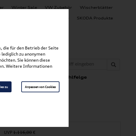
er
Winter Sale
VW Zubehör
Wischerblätter
Audi Produkte
SEAT Produkte
SKODA Produkte
 die für den Betrieb der Seite
 lediglich zu anonymen
möchten. Sie können diese
fen. Weitere Informationen
erkomplettradsatz auf Stahlfelge
ies zu
Anpassen von Cookies
e
UVP
1.116,00
€