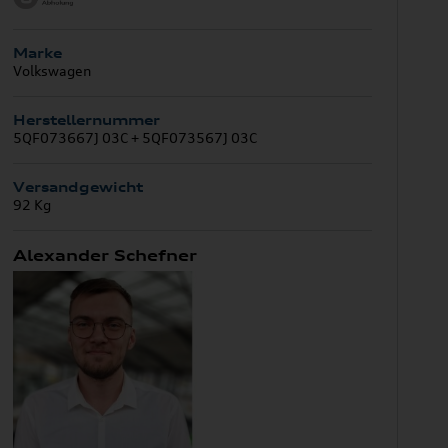
Marke
Volkswagen
Herstellernummer
5QF073667J 03C + 5QF073567J 03C
Versandgewicht
92 Kg
Alexander Schefner