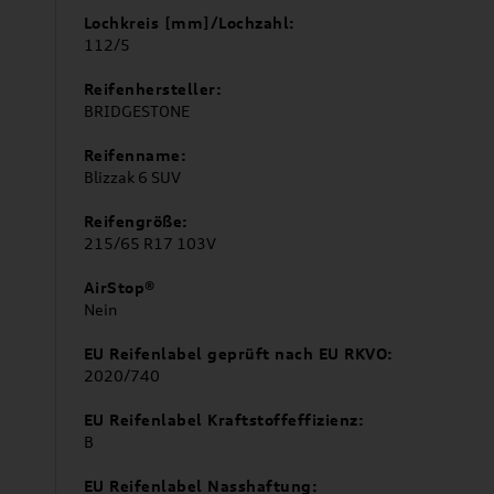
Lochkreis [mm]/Lochzahl:
112/5
Reifenhersteller:
BRIDGESTONE
Reifenname:
Blizzak 6 SUV
Reifengröße:
215/65 R17 103V
AirStop®
Nein
EU Reifenlabel geprüft nach EU RKVO:
2020/740
EU Reifenlabel Kraftstoffeffizienz:
B
EU Reifenlabel Nasshaftung: