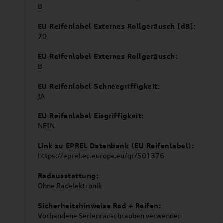
B
EU Reifenlabel Externes Rollgeräusch [dB]:
70
EU Reifenlabel Externes Rollgeräusch:
B
EU Reifenlabel Schneegriffigkeit:
JA
EU Reifenlabel Eisgriffigkeit:
NEIN
Link zu EPREL Datenbank (EU Reifenlabel):
https://eprel.ec.europa.eu/qr/501376
Radausstattung:
Ohne Radelektronik
Sicherheitshinweise Rad + Reifen:
Vorhandene Serienradschrauben verwenden