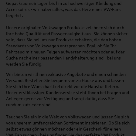
Gepäckraumeinlagen bis hin zu hochwertiger Kleidung und
Accessoires - wir haben alles, was das Herz eines VW-Fans
begehrt.
Unsere originalen Volkswagen Produkte zeichnen sich durch
ihre hohe Qualität und Passgenauigkeit aus. Sie können sicher
sein, dass Sie bei uns nur Produkte erhalten, die den hohen
Standards von Volkswagen entsprechen. Egal, ob Sie Ihr
Fahrzeug mit neuen Felgen aufwerten möchten oder auf der
Suche nach einer passenden Handyhalterung sind - bei uns
werden Sie fündig.
Wir bieten wir Ihnen exklusive Angebote und einen schnellen
Versand. Bestellen Sie bequem von zu Hause aus und lassen
Sie sich Ihre Wunschartikel direkt vor die Haustür liefern.
Unser erstklassiger Kundenservice steht Ihnen bei Fragen und
Anliegen gerne zur Verfügung und sorgt dafür, dass Sie
rundum zufrieden sind.
Tauchen Sie ein in die Welt von Volkswagen und lassen Sie sich
von unserem umfangreichen Sortiment inspirieren. Ob Sie sich
selbst etwas gönnen möchten oder ein Geschenk für einen
VW-Fan suchen - bei uns finden Sie das perfekte VW Produkt.