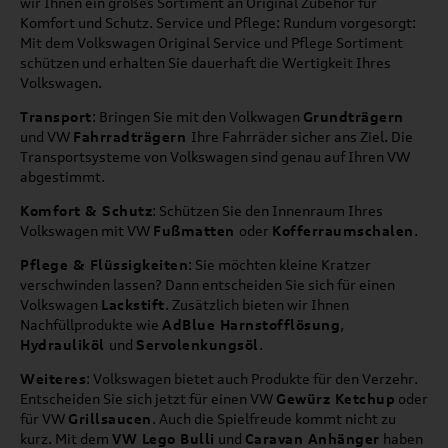
wir Ihnen ein großes Sortiment an Original Zubehör für
Komfort und Schutz. Service und Pflege: Rundum vorgesorgt:
Mit dem Volkswagen Original Service und Pflege Sortiment
schützen und erhalten Sie dauerhaft die Wertigkeit Ihres
Volkswagen.
Transport
: Bringen Sie mit den Volkwagen
Grundträgern
und VW
Fahrradträgern
Ihre Fahrräder sicher ans Ziel. Die
Transportsysteme von Volkswagen sind genau auf Ihren VW
abgestimmt.
Komfort & Schutz
: Schützen Sie den Innenraum Ihres
Volkswagen mit VW
Fußmatten
oder
Kofferraumschalen
.
Pflege & Flüssigkeiten
: Sie möchten kleine Kratzer
verschwinden lassen? Dann entscheiden Sie sich für einen
Volkswagen
Lackstift
. Zusätzlich bieten wir Ihnen
Nachfüllprodukte wie
AdBlue Harnstofflösung
,
Hydrauliköl
und
Servolenkungsöl
.
Weiteres
: Volkswagen bietet auch Produkte für den Verzehr.
Entscheiden Sie sich jetzt für einen VW
Gewürz Ketchup
oder
für VW
Grillsaucen
. Auch die Spielfreude kommt nicht zu
kurz. Mit dem
VW Lego Bulli
und
Caravan Anhänger
haben