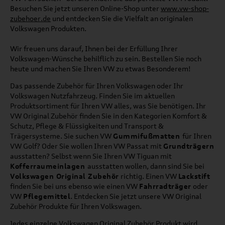
Besuchen Sie jetzt unseren Online-Shop unter
www.vw-shop-
zubehoer.de
und entdecken Sie die Vielfalt an originalen
Volkswagen Produkten.
Wir freuen uns darauf, Ihnen bei der Erfüllung Ihrer
Volkswagen-Wünsche behilflich zu sein. Bestellen Sie noch
heute und machen Sie Ihren VW zu etwas Besonderem!
Das passende Zubehör für Ihren Volkswagen oder Ihr
Volkswagen Nutzfahrzeug. Finden Sie im aktuellen
Produktsortiment für Ihren VW alles, was Sie benötigen. Ihr
VW Original Zubehör finden Sie in den Kategorien Komfort &
Schutz, Pflege & Flüssigkeiten und Transport &
Trägersysteme. Sie suchen VW
Gummifußmatten
für Ihren
VW Golf? Oder Sie wollen Ihren VW Passat mit
Grundträgern
ausstatten? Selbst wenn Sie Ihren VW Tiguan mit
Kofferraumeinlagen
ausstatten wollen, dann sind Sie bei
Volkswagen Original Zubehör
richtig. Einen VW
Lackstift
finden Sie bei uns ebenso wie einen VW
Fahrradträger
oder
VW
Pflegemittel
. Entdecken Sie jetzt unsere VW Original
Zubehör Produkte für Ihren Volkswagen.
Jedes einzelne Volkswagen Original Zubehör Produkt wird