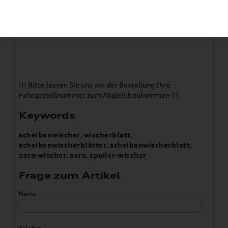
Verwendung:
Polo (AW) 2018-2021
!!! Bitte lassen Sie uns vor der Bestellung Ihre
Fahrgestellnummer zum Abgleich zukommen !!!
Keywords
scheibenwischer
,
wischerblatt
,
scheibenwischerblätter
,
scheibenwischerblatt
,
aero-wischer
,
aero
,
spoiler-wischer
Frage zum Artikel
Name