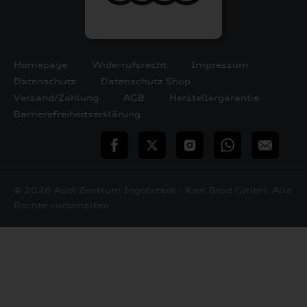
Homepage
Widerrufsrecht
Impressum
Datenschutz
Datenschutz Shop
Versand/Zahlung
AGB
Herstellergarantie
Barrierefreiheitserklärung
teilen
Twitter
Instagram
WhatsApp
E-
Mail
© 2026 Audi Zentrum Ingolstadt - Karl Brod GmbH. Alle
Rechte vorbehalten