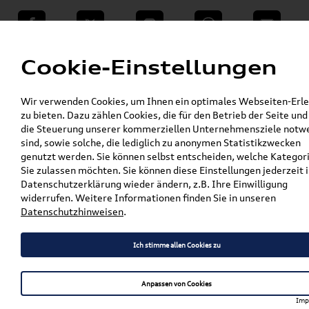
teilen
Twitter
Instagram
WhatsApp
E-Mail
Menü
Cookie-Einstellungen
»
Wir verwenden Cookies, um Ihnen ein optimales Webseiten-Erle
VW Shop - VW Originalteile und Zubehör
zu bieten. Dazu zählen Cookies, die für den Betrieb der Seite und
»
»
»
VW Zubehör
Wischerblätter
Polo
die Steuerung unserer kommerziellen Unternehmensziele notw
Original VW Polo (AW) Aero-Wischerblatt /
sind, sowie solche, die lediglich zu anonymen Statistikzwecken
Scheibenwischer Hinten 2G0955427
genutzt werden. Sie können selbst entscheiden, welche Kategor
Sie zulassen möchten. Sie können diese Einstellungen jederzeit i
Original VW Polo (AW) Aero-
Datenschutzerklärung wieder ändern, z.B. Ihre Einwilligung
widerrufen. Weitere Informationen finden Sie in unseren
Wischerblatt /
Datenschutzhinweisen
.
Scheibenwischer Hinten
2G0955427
Ich stimme allen Cookies zu
Anpassen von Cookies
Imp
Artikelbeschreibung