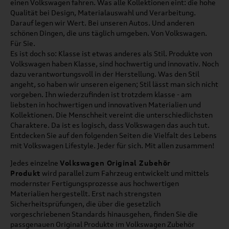
einen Volkswagen fahren. Was alle Kollektionen eint: die hohe
Qualität bei Design, Materialauswahl und Verarbeitung.
Darauf legen wir Wert. Bei unseren Autos. Und anderen
schönen Dingen, die uns täglich umgeben. Von Volkswagen.
Für Sie.
Es ist doch so: Klasse ist etwas anderes als Stil. Produkte von
Volkswagen haben Klasse, sind hochwertig und innovativ. Noch
dazu verantwortungsvoll in der Herstellung. Was den Stil
angeht, so haben wir unseren eigenen; Stil lässt man sich nicht
vorgeben. Ihn wiederzufinden ist trotzdem klasse - am
liebsten in hochwertigen und innovativen Materialien und
Kollektionen. Die Menschheit vereint die unterschiedlichsten
Charaktere. Da ist es logisch, dass Volkswagen das auch tut.
Entdecken Sie auf den folgenden Seiten die Vielfalt des Lebens
mit Volkswagen Lifestyle. Jeder für sich. Mit allen zusammen!
Jedes einzelne
Volkswagen Original Zubehör
Produkt
wird parallel zum Fahrzeug entwickelt und mittels
modernster Fertigungsprozesse aus hochwertigen
Materialien hergestellt. Erst nach strengsten
Sicherheitsprüfungen, die über die gesetzlich
vorgeschriebenen Standards hinausgehen, finden Sie die
passgenauen Original Produkte im Volkswagen Zubehör