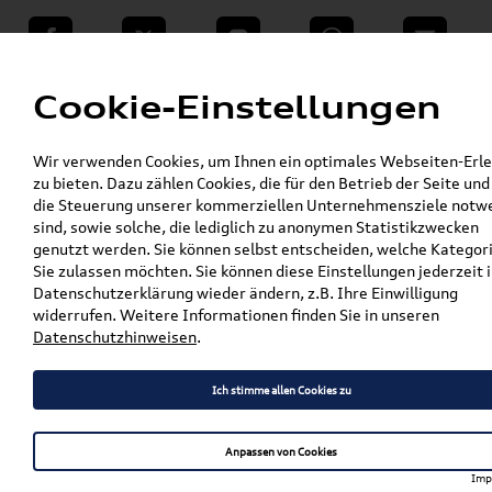
teilen
Twitter
Instagram
WhatsApp
E-Mail
Menü
Cookie-Einstellungen
»
Wir verwenden Cookies, um Ihnen ein optimales Webseiten-Erle
VW Shop - VW Originalteile und Zubehör
zu bieten. Dazu zählen Cookies, die für den Betrieb der Seite und
»
% Sale
die Steuerung unserer kommerziellen Unternehmensziele notw
Original VW Passat IX Variant (3J) Grundträger
sind, sowie solche, die lediglich zu anonymen Statistikzwecken
/ Dachträger 3J0071151
genutzt werden. Sie können selbst entscheiden, welche Kategor
Sie zulassen möchten. Sie können diese Einstellungen jederzeit i
Original VW Passat IX
Datenschutzerklärung wieder ändern, z.B. Ihre Einwilligung
widerrufen. Weitere Informationen finden Sie in unseren
Variant (3J) Grundträger /
Datenschutzhinweisen
.
Dachträger 3J0071151
Ich stimme allen Cookies zu
Artikelbeschreibung
Anpassen von Cookies
Imp