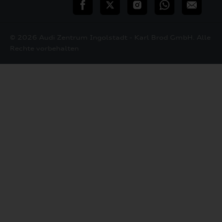
teilen
Twitter
Instagram
WhatsApp
E-
Mail
© 2026 Audi Zentrum Ingolstadt - Karl Brod GmbH. Alle
Rechte vorbehalten