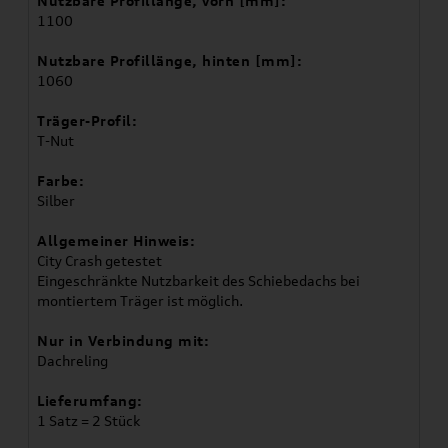
Nutzbare Profillänge, vorn [mm]:
1100
Nutzbare Profillänge, hinten [mm]:
1060
Träger-Profil:
T-Nut
Farbe:
Silber
Allgemeiner Hinweis:
City Crash getestet
Eingeschränkte Nutzbarkeit des Schiebedachs bei
montiertem Träger ist möglich.
Nur in Verbindung mit:
Dachreling
Lieferumfang:
1 Satz = 2 Stück