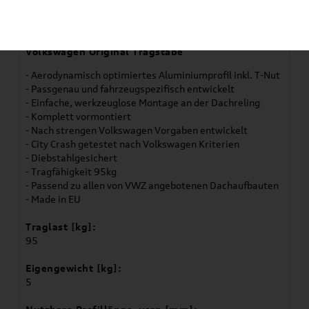
Verwendung:
Passat 9 (3J) 2024-2026
Volkswagen Original Tragstäbe
- Aerodynamisch optimiertes Aluminiumprofil inkl. T-Nut
- Passgenau und fahrzeugspezifisch entwickelt
- Einfache, werkzeuglose Montage an der Dachreling
- Komplett vormontiert
- Nach strengen Volkswagen Vorgaben entwickelt
- City Crash getestet nach Volkswagen Kriterien
- Diebstahlgesichert
- Tragfähigkeit 95kg
- Passend zu allen von VWZ angebotenen Dachaufbauten
- Made in EU
Traglast [kg]:
95
Eigengewicht [kg]:
5