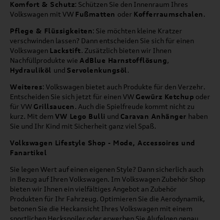
Komfort & Schutz
: Schützen Sie den Innenraum Ihres
Volkswagen mit VW
Fußmatten
oder
Kofferraumschalen
.
Pflege & Flüssigkeiten
: Sie möchten kleine Kratzer
verschwinden lassen? Dann entscheiden Sie sich für einen
Volkswagen
Lackstift
. Zusätzlich bieten wir Ihnen
Nachfüllprodukte wie
AdBlue Harnstofflösung
,
Hydrauliköl
und
Servolenkungsöl
.
Weiteres
: Volkswagen bietet auch Produkte für den Verzehr.
Entscheiden Sie sich jetzt für einen VW
Gewürz Ketchup
oder
für VW
Grillsaucen
. Auch die Spielfreude kommt nicht zu
kurz. Mit dem
VW Lego Bulli
und
Caravan Anhänger
haben
Sie und Ihr Kind mit Sicherheit ganz viel Spaß.
Volkswagen Lifestyle Shop - Mode, Accessoires und
Fanartikel
Sie legen Wert auf einen eigenen Style? Dann sicherlich auch
in Bezug auf Ihren Volkswagen. Im Volkswagen Zubehör Shop
bieten wir Ihnen ein vielfältiges Angebot an Zubehör
Produkten für Ihr Fahrzeug. Optimieren Sie die Aerodynamik,
betonen Sie die Heckansicht Ihres Volkswagen mit einem
sportlichen Heckspoiler oder erwerben Sie Alufelgen genau