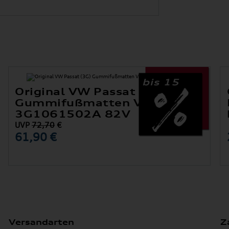
bis 15
Original VW Passat (3G)
Gummifußmatten Vorne
3G1061502A 82V
UVP
72,70
€
61,90 €
Versandarten
Z