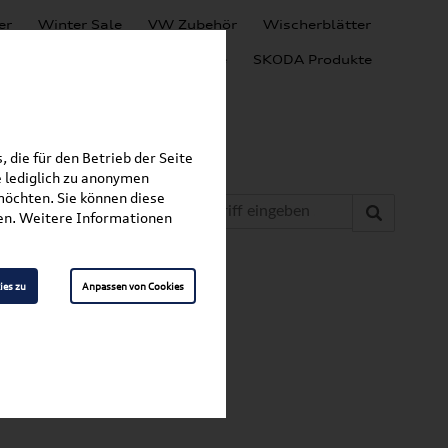
er
Winter Sale
VW Zubehör
Wischerblätter
Audi Produkte
SEAT Produkte
SKODA Produkte
 die für den Betrieb der Seite
 lediglich zu anonymen
möchten. Sie können diese
fen. Weitere Informationen
ies zu
Anpassen von Cookies
 Vorne