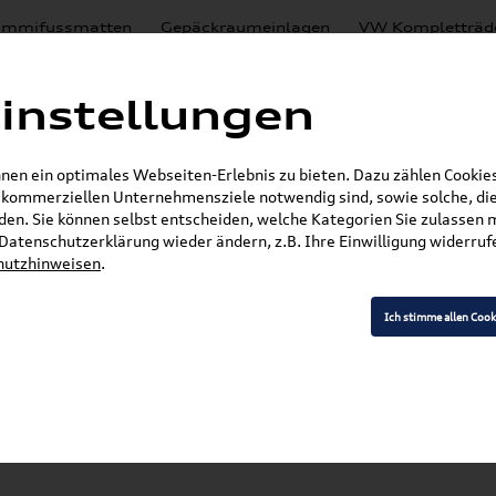
mmifussmatten
Gepäckraumeinlagen
VW Kompletträd
Mystery Boxen
Motoröl
% Sale
Nachrüstlösungen
instellungen
en
Lackierungen
en ein optimales Webseiten-Erlebnis zu bieten. Dazu zählen Cookies,
E-Mail
r kommerziellen Unternehmensziele notwendig sind, sowie solche, die
en. Sie können selbst entscheiden, welche Kategorien Sie zulassen 
r Datenschutzerklärung wieder ändern, z.B. Ihre Einwilligung widerru
hutzhinweisen
.
»
»
»
VW Zubehör
Wischerblätter
Passat
r/Scheibenwischer Satz Vorne 3G1998002
Ich stimme allen Cook
t (3G) Aero-
cheibenwischer Satz