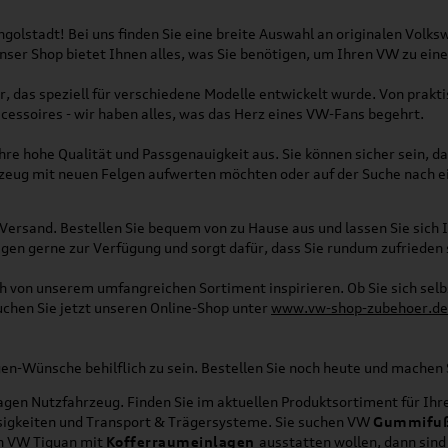
olstadt! Bei uns finden Sie eine breite Auswahl an originalen Vol
 Unser Shop bietet Ihnen alles, was Sie benötigen, um Ihren VW zu ei
, das speziell für verschiedene Modelle entwickelt wurde. Von pra
essoires - wir haben alles, was das Herz eines VW-Fans begehrt.
re hohe Qualität und Passgenauigkeit aus. Sie können sicher sein, da
rzeug mit neuen Felgen aufwerten möchten oder auf der Suche nach e
Versand. Bestellen Sie bequem von zu Hause aus und lassen Sie sich I
gen gerne zur Verfügung und sorgt dafür, dass Sie rundum zufrieden 
ich von unserem umfangreichen Sortiment inspirieren. Ob Sie sich se
uchen Sie jetzt unseren Online-Shop unter
www.vw-shop-zubehoer.de
agen-Wünsche behilflich zu sein. Bestellen Sie noch heute und mache
en Nutzfahrzeug. Finden Sie im aktuellen Produktsortiment für Ihre
üssigkeiten und Transport & Trägersysteme. Sie suchen VW
Gummifu
en VW Tiguan mit
Kofferraumeinlagen
ausstatten wollen, dann sind