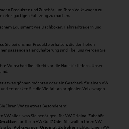
kswagen Produkten und Zubehör, um Ihren Volkswagen zu
nem einzigartigen Fahrzeug zu machen.
ktischem Equipment wie Dachboxen, Fahrradträgern und
ss Sie bei uns nur Produkte erhalten, die den hohen
iner passenden Handyhalterung sind - bei uns werden Sie
hre Wunschartikel direkt vor die Haustür liefern. Unser
sind.
lbst etwas gönnen möchten oder ein Geschenk für einen VW-
und entdecken Sie die Vielfalt an originalen Volkswagen
n Sie Ihren VW zu etwas Besonderem!
n VW alles, was Sie benötigen. Ihr VW Original Zubehör
ßmatten
für Ihren VW Golf? Oder Sie wollen Ihren VW
 Sie bei
Volkswagen Original Zubehör
richtig. Einen VW