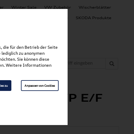
er
Winter Sale
VW Zubehör
Wischerblätter
Audi Produkte
SEAT Produkte
SKODA Produkte
 die für den Betrieb der Seite
 lediglich zu anonymen
möchten. Sie können diese
fen. Weitere Informationen
»
Haushalt
ies zu
Anpassen von Cookies
r Travel TYP E/F
n!)