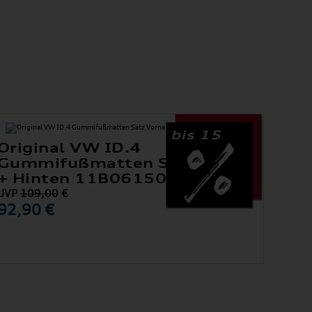
bis 15
Original VW ID.4
Gummifußmatten Satz Vorne
+ Hinten 11B061500 82V
UVP
109,00
€
92,90 €