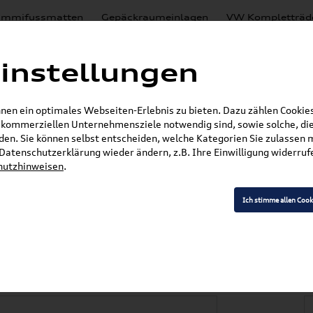
mmifussmatten
Gepäckraumeinlagen
VW Kompletträd
Mystery Boxen
Motoröl
% Sale
Nachrüstlösungen
instellungen
en
Lackierungen
en ein optimales Webseiten-Erlebnis zu bieten. Dazu zählen Cookies,
E-Mail
r kommerziellen Unternehmensziele notwendig sind, sowie solche, die
en. Sie können selbst entscheiden, welche Kategorien Sie zulassen 
r Datenschutzerklärung wieder ändern, z.B. Ihre Einwilligung widerru
hutzhinweisen
.
»
»
»
VW Zubehör
Elektromobilität
Ladekabel
el TYP E/F 000054412AE (Beschreibung beachten!)
Ich stimme allen Cook
abel für ID. Charge
schreibung beachte