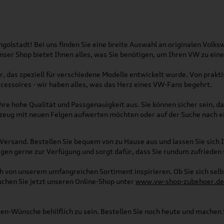
olstadt! Bei uns finden Sie eine breite Auswahl an originalen Vol
 Unser Shop bietet Ihnen alles, was Sie benötigen, um Ihren VW zu ei
, das speziell für verschiedene Modelle entwickelt wurde. Von pra
essoires - wir haben alles, was das Herz eines VW-Fans begehrt.
re hohe Qualität und Passgenauigkeit aus. Sie können sicher sein, da
rzeug mit neuen Felgen aufwerten möchten oder auf der Suche nach e
Versand. Bestellen Sie bequem von zu Hause aus und lassen Sie sich I
gen gerne zur Verfügung und sorgt dafür, dass Sie rundum zufrieden 
ich von unserem umfangreichen Sortiment inspirieren. Ob Sie sich se
uchen Sie jetzt unseren Online-Shop unter
www.vw-shop-zubehoer.de
agen-Wünsche behilflich zu sein. Bestellen Sie noch heute und mache