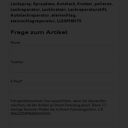
Lackspray
,
Spraydose
,
Autolack
,
Kratzer
,
polieren
,
Lackreparatur
,
Lackkratzer
,
Lackreparaturstift
,
Autolackreparatur
,
steinschlag
,
steinschlagreparatur
,
LLS0M6H7X
Frage zum Artikel
Name
Telefon
E-Mail*
Fahrgestellnummer (nur auszufüllen, wenn Sie überprüfen
möchten, ob der Artikel zu Ihrem Fahrzeug passt. Diese 17-
stellige Nummer finden Sie in Ihrem Fahrzeugschein, z.B.
WAUZZZ8P8AB000000)