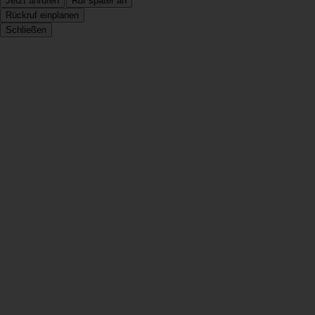
Jetzt anrufen
Ruf später an
Rückruf einplanen
Schließen