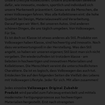
Unsere Lifestyle Kollektionen. Unsere anziehenden Beweise
dafür, wie innovativ, modern, sportlich und individuell sich
unsere Markenwelt präsentiert. Genau wie die Menschen, die
einen Volkswagen fahren. Was alle Kollektionen eint: die hohe
Qualität bei Design, Materialauswahl und Verarbeitung.
Darauf legen wir Wert. Bei unseren Autos. Und anderen
schönen Dingen, die uns täglich umgeben. Von Volkswagen.
Für Sie.
Es ist doch so: Klasse ist etwas anderes als Stil. Produkte von
Volkswagen haben Klasse, sind hochwertig und innovativ. Noch
dazu verantwortungsvoll in der Herstellung. Was den Stil
angeht, so haben wir unseren eigenen; Stil lässt man sich nicht
vorgeben. Ihn wiederzufinden ist trotzdem klasse - am
liebsten in hochwertigen und innovativen Materialien und
Kollektionen. Die Menschheit vereint die unterschiedlichsten
Charaktere. Da ist es logisch, dass Volkswagen das auch tut.
Entdecken Sie auf den folgenden Seiten die Vielfalt des Lebens
mit Volkswagen Lifestyle. Jeder für sich. Mit allen zusammen!
Jedes einzelne
Volkswagen Original Zubehör
Produkt
wird parallel zum Fahrzeug entwickelt und mittels
modernster Fertigungsprozesse aus hochwertigen
Materialien hergestellt. Erst nach strengsten