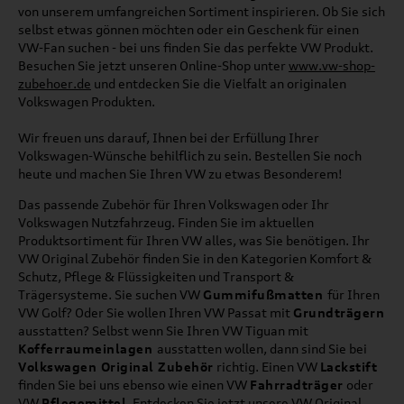
von unserem umfangreichen Sortiment inspirieren. Ob Sie sich
selbst etwas gönnen möchten oder ein Geschenk für einen
VW-Fan suchen - bei uns finden Sie das perfekte VW Produkt.
Besuchen Sie jetzt unseren Online-Shop unter
www.vw-shop-
zubehoer.de
und entdecken Sie die Vielfalt an originalen
Volkswagen Produkten.
Wir freuen uns darauf, Ihnen bei der Erfüllung Ihrer
Volkswagen-Wünsche behilflich zu sein. Bestellen Sie noch
heute und machen Sie Ihren VW zu etwas Besonderem!
Das passende Zubehör für Ihren Volkswagen oder Ihr
Volkswagen Nutzfahrzeug. Finden Sie im aktuellen
Produktsortiment für Ihren VW alles, was Sie benötigen. Ihr
VW Original Zubehör finden Sie in den Kategorien Komfort &
Schutz, Pflege & Flüssigkeiten und Transport &
Trägersysteme. Sie suchen VW
Gummifußmatten
für Ihren
VW Golf? Oder Sie wollen Ihren VW Passat mit
Grundträgern
ausstatten? Selbst wenn Sie Ihren VW Tiguan mit
Kofferraumeinlagen
ausstatten wollen, dann sind Sie bei
Volkswagen Original Zubehör
richtig. Einen VW
Lackstift
finden Sie bei uns ebenso wie einen VW
Fahrradträger
oder
VW
Pflegemittel
. Entdecken Sie jetzt unsere VW Original