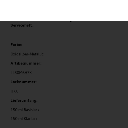
Artikelbeschreibung
Die Lacknummer Ihres Fahrzeuges finden Sie im
Serviceheft.
Farbe:
Oxidsilber-Metallic
Artikelnummer:
LLS0M6H7X
Lacknummer:
H7X
Lieferumfang:
150 ml Basislack
150 ml Klarlack