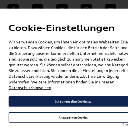
teilen
Twitter
Instagram
WhatsApp
E-Mail
Menü
Cookie-Einstellungen
»
Wir verwenden Cookies, um Ihnen ein optimales Webseiten-Erle
VW Shop - VW Originalteile und Zubehör
zu bieten. Dazu zählen Cookies, die für den Betrieb der Seite und
»
VW Zubehör
die Steuerung unserer kommerziellen Unternehmensziele notw
Pflege, Flüssigkeiten, Lackstifte & Spraydosen
sind, sowie solche, die lediglich zu anonymen Statistikzwecken
»
»
Spraydosen
genutzt werden. Sie können selbst entscheiden, welche Kategor
Original VW Lackspray Set LH7X; Oxidsilber-
Sie zulassen möchten. Sie können diese Einstellungen jederzeit i
Metallic LLS0M6H7X
Datenschutzerklärung wieder ändern, z.B. Ihre Einwilligung
widerrufen. Weitere Informationen finden Sie in unseren
Original VW Lackspray Set
Datenschutzhinweisen
.
LH7X; Oxidsilber-Metallic
Ich stimme allen Cookies zu
LLS0M6H7X
Anpassen von Cookies
Imp