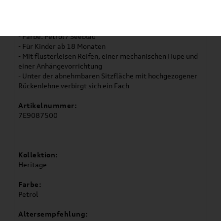
Artikelbeschreibung
- Kinderfahrzeug T1
- Farbe: Petrol / Seeblau
- Für Kinder ab 18 Monaten
- Mit flüsterleisen Reifen, einer mechanischen Hupe und
einer Anhängevorrichtung
- Unter der abnehmbaren Sitzfläche mit hochgezogener
Rückenlehne verbirgt sich ein Fach
Artikelnummer:
7E9087500
Kollektion:
Heritage
Farbe:
Petrol
Altersempfehlung: