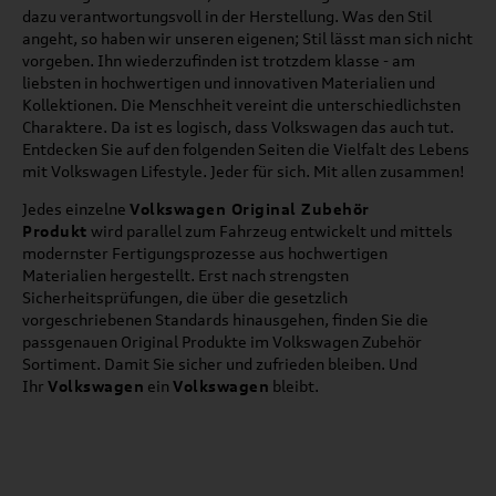
dazu verantwortungsvoll in der Herstellung. Was den Stil
angeht, so haben wir unseren eigenen; Stil lässt man sich nicht
vorgeben. Ihn wiederzufinden ist trotzdem klasse - am
liebsten in hochwertigen und innovativen Materialien und
Kollektionen. Die Menschheit vereint die unterschiedlichsten
Charaktere. Da ist es logisch, dass Volkswagen das auch tut.
Entdecken Sie auf den folgenden Seiten die Vielfalt des Lebens
mit Volkswagen Lifestyle. Jeder für sich. Mit allen zusammen!
Jedes einzelne
Volkswagen Original Zubehör
Produkt
wird parallel zum Fahrzeug entwickelt und mittels
modernster Fertigungsprozesse aus hochwertigen
Materialien hergestellt. Erst nach strengsten
Sicherheitsprüfungen, die über die gesetzlich
vorgeschriebenen Standards hinausgehen, finden Sie die
passgenauen Original Produkte im Volkswagen Zubehör
Sortiment. Damit Sie sicher und zufrieden bleiben. Und
Ihr
Volkswagen
ein
Volkswagen
bleibt.