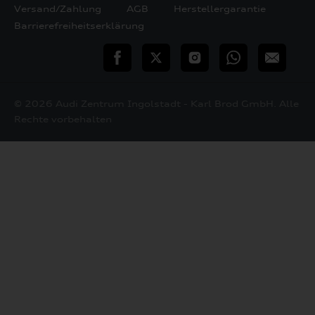
Versand/Zahlung
AGB
Herstellergarantie
Barrierefreiheitserklärung
teilen
Twitter
Instagram
WhatsApp
E-
Mail
© 2026 Audi Zentrum Ingolstadt - Karl Brod GmbH. Alle
Rechte vorbehalten