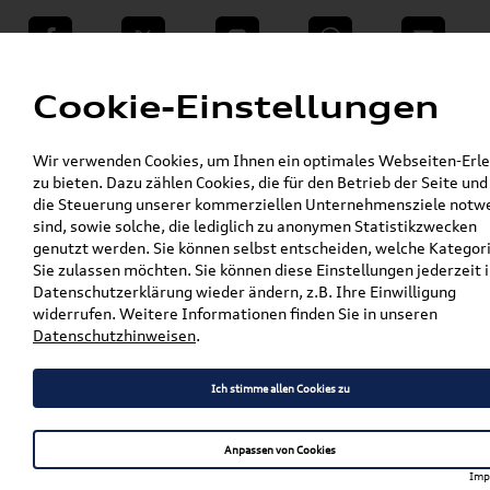
teilen
Twitter
Instagram
WhatsApp
E-Mail
Menü
Cookie-Einstellungen
»
Wir verwenden Cookies, um Ihnen ein optimales Webseiten-Erle
VW Shop - VW Originalteile und Zubehör
zu bieten. Dazu zählen Cookies, die für den Betrieb der Seite und
»
»
VW Zubehör
Kollektion & Lifestyle
die Steuerung unserer kommerziellen Unternehmensziele notw
»
Kinderfahrzeuge
sind, sowie solche, die lediglich zu anonymen Statistikzwecken
Original VW Kinderfahrzeug Petrol / Seeblau,
genutzt werden. Sie können selbst entscheiden, welche Kategor
T1, Heritage Kollektion 7E9087500
Sie zulassen möchten. Sie können diese Einstellungen jederzeit i
Datenschutzerklärung wieder ändern, z.B. Ihre Einwilligung
Original VW Kinderfahrzeug
widerrufen. Weitere Informationen finden Sie in unseren
Datenschutzhinweisen
.
Petrol / Seeblau, T1,
Heritage Kollektion
Ich stimme allen Cookies zu
7E9087500
Anpassen von Cookies
Imp