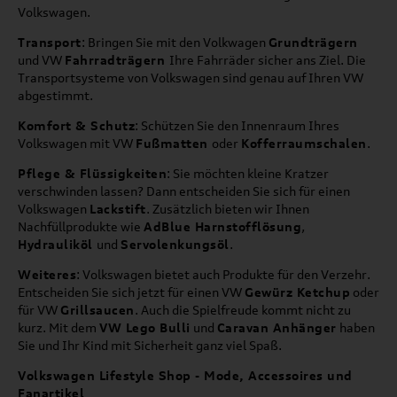
Volkswagen.
Transport
: Bringen Sie mit den Volkwagen
Grundträgern
und VW
Fahrradträgern
Ihre Fahrräder sicher ans Ziel. Die
Transportsysteme von Volkswagen sind genau auf Ihren VW
abgestimmt.
Komfort & Schutz
: Schützen Sie den Innenraum Ihres
Volkswagen mit VW
Fußmatten
oder
Kofferraumschalen
.
Pflege & Flüssigkeiten
: Sie möchten kleine Kratzer
verschwinden lassen? Dann entscheiden Sie sich für einen
Volkswagen
Lackstift
. Zusätzlich bieten wir Ihnen
Nachfüllprodukte wie
AdBlue Harnstofflösung
,
Hydrauliköl
und
Servolenkungsöl
.
Weiteres
: Volkswagen bietet auch Produkte für den Verzehr.
Entscheiden Sie sich jetzt für einen VW
Gewürz Ketchup
oder
für VW
Grillsaucen
. Auch die Spielfreude kommt nicht zu
kurz. Mit dem
VW Lego Bulli
und
Caravan Anhänger
haben
Sie und Ihr Kind mit Sicherheit ganz viel Spaß.
Volkswagen Lifestyle Shop - Mode, Accessoires und
Fanartikel