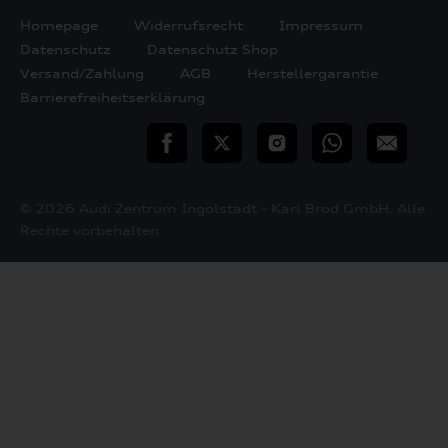
Homepage
Widerrufsrecht
Impressum
Datenschutz
Datenschutz Shop
Versand/Zahlung
AGB
Herstellergarantie
Barrierefreiheitserklärung
teilen
Twitter
Instagram
WhatsApp
E-
Mail
© 2026 Audi Zentrum Ingolstadt - Karl Brod GmbH. Alle
Rechte vorbehalten