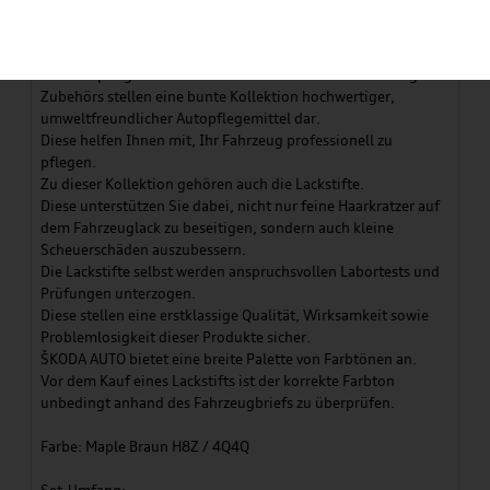
Artikelbeschreibung
Die Autopflegemittel aus dem Sortiment des ŠKODA Original
Zubehörs stellen eine bunte Kollektion hochwertiger,
umweltfreundlicher Autopflegemittel dar.
Diese helfen Ihnen mit, Ihr Fahrzeug professionell zu
pflegen.
Zu dieser Kollektion gehören auch die Lackstifte.
Diese unterstützen Sie dabei, nicht nur feine Haarkratzer auf
dem Fahrzeuglack zu beseitigen, sondern auch kleine
Scheuerschäden auszubessern.
Die Lackstifte selbst werden anspruchsvollen Labortests und
Prüfungen unterzogen.
Diese stellen eine erstklassige Qualität, Wirksamkeit sowie
Problemlosigkeit dieser Produkte sicher.
ŠKODA AUTO bietet eine breite Palette von Farbtönen an.
Vor dem Kauf eines Lackstifts ist der korrekte Farbton
unbedingt anhand des Fahrzeugbriefs zu überprüfen.
Farbe: Maple Braun H8Z / 4Q4Q