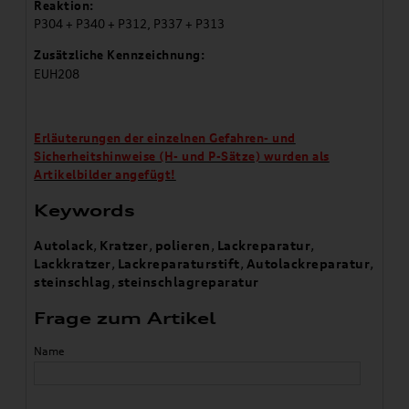
Reaktion:
P304 + P340 + P312, P337 + P313
Zusätzliche Kennzeichnung:
EUH208
Erläuterungen der einzelnen Gefahren- und
Sicherheitshinweise (H- und P-Sätze) wurden als
Artikelbilder angefügt!
Keywords
Autolack
,
Kratzer
,
polieren
,
Lackreparatur
,
Lackkratzer
,
Lackreparaturstift
,
Autolackreparatur
,
steinschlag
,
steinschlagreparatur
Frage zum Artikel
Name