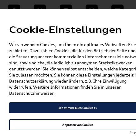
teilen
Twitter
Instagram
WhatsApp
E-Mail
Menü
Cookie-Einstellungen
»
Wir verwenden Cookies, um Ihnen ein optimales Webseiten-Erle
VW Shop - VW Originalteile und Zubehör
zu bieten. Dazu zählen Cookies, die für den Betrieb der Seite und
»
SKODA Produkte
die Steuerung unserer kommerziellen Unternehmensziele notw
Pflege, Flüssigkeiten, Lackstifte & Spraydosen
sind, sowie solche, die lediglich zu anonymen Statistikzwecken
»
»
Lackstifte
genutzt werden. Sie können selbst entscheiden, welche Kategor
Original Skoda Lackstift Set braun-metallic
Sie zulassen möchten. Sie können diese Einstellungen jederzeit i
000050300A H8Z
Datenschutzerklärung wieder ändern, z.B. Ihre Einwilligung
widerrufen. Weitere Informationen finden Sie in unseren
Original Skoda Lackstift Set
Datenschutzhinweisen
.
braun-metallic 000050300A
Ich stimme allen Cookies zu
H8Z
Anpassen von Cookies
Imp