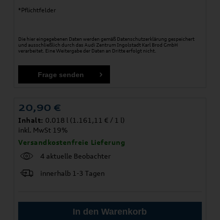
*Pflichtfelder
Die hier eingegebenen Daten werden gemäß
Datenschutzerklärung
gespeichert
und ausschließlich durch das Audi Zentrum Ingolstadt Karl Brod GmbH
verarbeitet. Eine Weitergabe der Daten an Dritte erfolgt nicht.
20,90
€
Inhalt:
0.018 l (1.161,11 € / 1 l)
inkl. MwSt 19%
Versandkostenfreie Lieferung
4 aktuelle Beobachter
innerhalb 1-3 Tagen