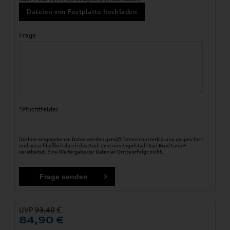
Dateien von Festplatte hochladen
Frage
*Pflichtfelder
Die hier eingegebenen Daten werden gemäß
Datenschutzerklärung
gespeichert
und ausschließlich durch das Audi Zentrum Ingolstadt Karl Brod GmbH
verarbeitet. Eine Weitergabe der Daten an Dritte erfolgt nicht.
UVP
93,40
€
84,90
€