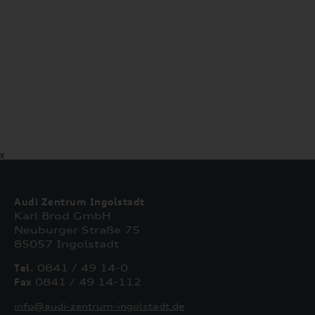
X
Audi Zentrum Ingolstadt
Karl Brod GmbH
Neuburger Straße 75
85057 Ingolstadt
Tel.
0841 / 49 14-0
Fax
0841 / 49 14-112
info@audi-zentrum-ingolstadt.de