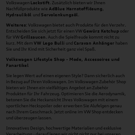
Volkswagen
Lackstift
. Zusätzlich bieten wir Ihnen
Nachfüllprodukte wie
AdBlue Harnstofflösung
,
Hydrauliköl
und
Servolenkungsöl
.
Weiteres
: Volkswagen bietet auch Produkte für den Verzehr.
Entscheiden Sie sich jetzt für einen VW
Gewürz Ketchup
oder
für VW
Grillsaucen
. Auch die Spielfreude kommt nicht zu
kurz. Mit dem
VW Lego Bulli
und
Caravan Anhänger
haben
Sie und Ihr Kind mit Sicherheit ganz viel Spaß.
Volkswagen Lifestyle Shop - Mode, Accessoires und
Fanartikel
Sie legen Wert auf einen eigenen Style? Dann sicherlich auch
in Bezug auf Ihren Volkswagen. Im Volkswagen Zubehör Shop
bieten wir Ihnen ein vielfältiges Angebot an Zubehör
Produkten für Ihr Fahrzeug. Optimieren Sie die Aerodynamik,
betonen Sie die Heckansicht Ihres Volkswagen mit einem
sportlichen Heckspoiler oder erwerben Sie Alufelgen genau
nach Ihrem Geschmack. Jetzt online im VW Shop entdecken
und überzeugen lassen.
Innovatives Design, hochwertige Materialien und exklusive
Verarbeitung - darauf legen wir nicht nicht nur bei unseren