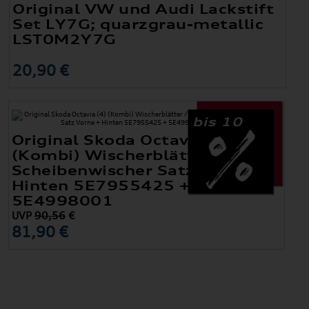
Original VW und Audi Lackstift
Set LY7G; quarzgrau-metallic
LST0M2Y7G
20,90 €
bis 10
Original Skoda Octavia (4)
(Kombi) Wischerblätter /
Scheibenwischer Satz Vorne +
Hinten 5E7955425 +
5E4998001
UVP
90,56
€
81,90 €