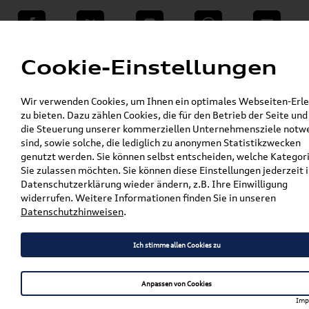
teilen
Twitter
Instagram
WhatsApp
E-Mail
Menü
Cookie-Einstellungen
»
Wir verwenden Cookies, um Ihnen ein optimales Webseiten-Erle
VW Shop - VW Originalteile und Zubehör
zu bieten. Dazu zählen Cookies, die für den Betrieb der Seite und
»
»
SKODA Produkte
SKODA Original Teile
die Steuerung unserer kommerziellen Unternehmensziele notw
»
»
Wischerblätter
Kodiaq
sind, sowie solche, die lediglich zu anonymen Statistikzwecken
Original Skoda Kodiaq Aero Wischerblätter /
genutzt werden. Sie können selbst entscheiden, welche Kategor
Scheibenwischer Satz Vorne + Hinten
Sie zulassen möchten. Sie können diese Einstellungen jederzeit i
566998001 + 565955425
Datenschutzerklärung wieder ändern, z.B. Ihre Einwilligung
widerrufen. Weitere Informationen finden Sie in unseren
Original Skoda Kodiaq Aero
Datenschutzhinweisen
.
Wischerblätter /
Ich stimme allen Cookies zu
Scheibenwischer Satz Vorne
+ Hinten 566998001 +
Anpassen von Cookies
565955425
Imp