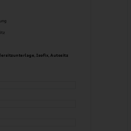
tung
itz
dersitzunterlage
,
Isofix
,
Autositz