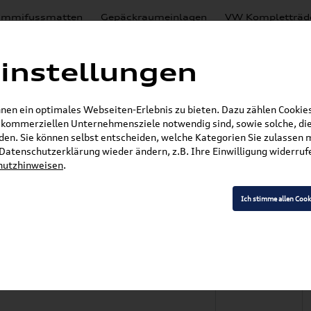
mmifussmatten
Gepäckraumeinlagen
VW Kompletträd
Mystery Boxen
Motoröl
% Sale
Nachrüstlösungen
instellungen
en
Lackierungen
en ein optimales Webseiten-Erlebnis zu bieten. Dazu zählen Cookies,
E-Mail
r kommerziellen Unternehmensziele notwendig sind, sowie solche, die
en. Sie können selbst entscheiden, welche Kategorien Sie zulassen 
r Datenschutzerklärung wieder ändern, z.B. Ihre Einwilligung widerru
hutzhinweisen
.
»
»
»
SKODA Produkte
Zubehör
Weiteres
Origi
Ich stimme allen Cook
indersitzunterlage