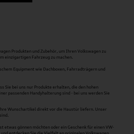
kswagen Produkten und Zubehör, um Ihren Volkswagen zu
nem einzigartigen Fahrzeug zu machen.
ktischem Equipment wie Dachboxen, Fahrradträgern und
ss Sie bei uns nur Produkte erhalten, die den hohen
iner passenden Handyhalterung sind - bei uns werden Sie
hre Wunschartikel direkt vor die Haustür liefern. Unser
sind.
lbst etwas gönnen möchten oder ein Geschenk für einen VW-
und entdecken Sie die Vielfalt an originalen Volkswagen