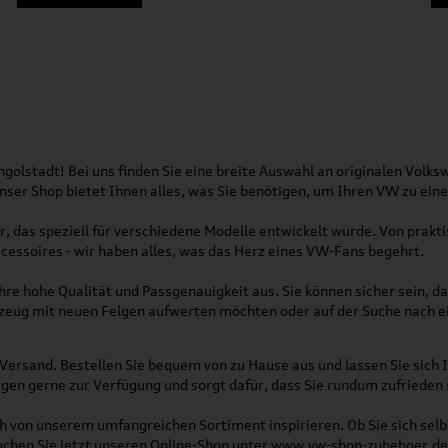
olstadt! Bei uns finden Sie eine breite Auswahl an originalen Vol
 Unser Shop bietet Ihnen alles, was Sie benötigen, um Ihren VW zu ei
, das speziell für verschiedene Modelle entwickelt wurde. Von pra
essoires - wir haben alles, was das Herz eines VW-Fans begehrt.
re hohe Qualität und Passgenauigkeit aus. Sie können sicher sein, da
rzeug mit neuen Felgen aufwerten möchten oder auf der Suche nach e
Versand. Bestellen Sie bequem von zu Hause aus und lassen Sie sich I
gen gerne zur Verfügung und sorgt dafür, dass Sie rundum zufrieden 
ich von unserem umfangreichen Sortiment inspirieren. Ob Sie sich se
uchen Sie jetzt unseren Online-Shop unter
www.vw-shop-zubehoer.de