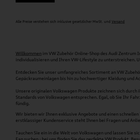
Alle Preise verstehen sich inklusive gesetzlicher MwSt. und
Versand
Willkommen
im VW Zubehör Online-Shop des Audi Zentrum Ing
individualisieren und Ihren VW-Lifestyle zu unterstreichen.
Entdecken Sie unser umfangreiches Sortiment an VW Zubehör
Gepäckraumeinlagen bis hin zu hochwertiger Kleidung und Acc
Unsere originalen Volkswagen Produkte zeichnen sich durch ih
Standards von Volkswagen entsprechen. Egal, ob Sie Ihr Fah
fündig.
Wir bieten wir Ihnen exklusive Angebote und einen schnellen 
erstklassiger Kundenservice steht Ihnen bei Fragen und Anlie
Tauchen Sie ein in die Welt von Volkswagen und lassen Sie s
Fan suchen - bei uns finden Sie das perfekte VW Produkt. Bes