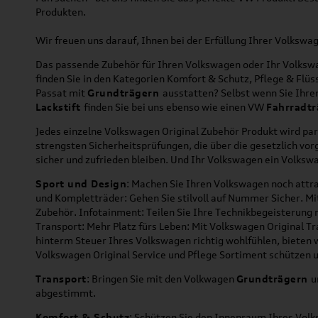
Produkten.
Wir freuen uns darauf, Ihnen bei der Erfüllung Ihrer Volksw
Das passende Zubehör für Ihren Volkswagen oder Ihr Volkswag
finden Sie in den Kategorien Komfort & Schutz, Pflege & Fl
Passat mit
Grundträgern
ausstatten? Selbst wenn Sie Ihr
Lackstift
finden Sie bei uns ebenso wie einen VW
Fahrradtr
Jedes einzelne Volkswagen Original Zubehör Produkt wird par
strengsten Sicherheitsprüfungen, die über die gesetzlich v
sicher und zufrieden bleiben. Und Ihr Volkswagen ein Volkswa
Sport und Design
: Machen Sie Ihren Volkswagen noch attra
und Kompletträder: Gehen Sie stilvoll auf Nummer Sicher. M
Zubehör. Infotainment: Teilen Sie Ihre Technikbegeisterun
Transport: Mehr Platz fürs Leben: Mit Volkswagen Original T
hinterm Steuer Ihres Volkswagen richtig wohlfühlen, bieten 
Volkswagen Original Service und Pflege Sortiment schützen u
Transport
: Bringen Sie mit den Volkwagen
Grundträgern
u
abgestimmt.
Komfort & Schutz
: Schützen Sie den Innenraum Ihres Vo