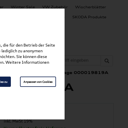
er
Winter Sale
VW Zubehör
Wischerblätter
Audi Produkte
SEAT Produkte
SKODA Produkte
 die für den Betrieb der Seite
 lediglich zu anonymen
möchten. Sie können diese
fen. Weitere Informationen
nal Skoda Kindersitzunterlage 000019819A
ies zu
Anpassen von Cookies
 000019819A
42,90
€
inkl. MwSt 19%