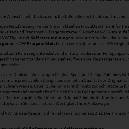
agen-Wünsche behilflich zu sein. Bestellen Sie noch heute und mache
en Nutzfahrzeug. Finden Sie im aktuellen Produktsortiment für Ihre
üssigkeiten und Transport & Trägersysteme. Sie suchen VW
Gummifu
en VW Tiguan mit
Kofferraumeinlagen
ausstatten wollen, dann sind
äger
oder VW
Pflegemittel
. Entdecken Sie jetzt unsere VW Origina
allel zum Fahrzeug entwickelt und mittels modernster Fertigungspro
orgeschriebenen Standards hinausgehen, finden Sie die passgenauen O
gen bleibt.
ktiver. Dank des Volkswagen Original Sport und Design Zubehörs ist I
it dem anspruchsvollen Design und der hohen Qualität der Original 
g mit Ihrem Wagen. Unser Zubehör macht Ihr Auto zur Schnittstelle
ransportzubehör verschaffen Sie sich für alle Gelegenheiten persönli
wir Ihnen ein großes Sortiment an Original Zubehör für Komfort und 
nd erhalten Sie dauerhaft die Wertigkeit Ihres Volkswagen.
nd VW
Fahrradträgern
Ihre Fahrräder sicher ans Ziel. Die Transp
lkswagen mit VW
Fußmatten
oder
Kofferraumschalen
.