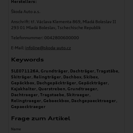
Herstellers:
Škoda Auto a.s.
Anschrift: tř. Václava Klementa 869, Mladá Boleslav II
293 01 Mladá Boleslav, Tschechische Republik
Telefonnummer: 0042800600000
E-Mail:
infoline@skoda-auto.cz
Keywords
5LE071126A
,
Grundträger
,
Dachträger
,
Tragstäbe
,
Skiträger
,
Relingträger
,
Dachbox
,
Skibox
,
Gepäckbox
,
Dachgepäckträger
,
Gepäckträger
,
Kajakhalter
,
Querstreben
,
Grundtraeger
,
Dachtraeger
,
Tragstaebe
,
Skitraeger
,
Relingtraeger
,
Gebaeckbox
,
Dachgepaecktraeger
,
Gepaecktraeger
Frage zum Artikel
Name