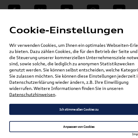
teilen
Twitter
Instagram
WhatsApp
E-Mail
Menü
Cookie-Einstellungen
»
Wir verwenden Cookies, um Ihnen ein optimales Webseiten-Erle
VW Shop - VW Originalteile und Zubehör
zu bieten. Dazu zählen Cookies, die für den Betrieb der Seite und
»
% Sale
die Steuerung unserer kommerziellen Unternehmensziele notw
Original SKODA Enyaq Coupe Grundträger /
sind, sowie solche, die lediglich zu anonymen Statistikzwecken
Dachträger 5LE071126A
genutzt werden. Sie können selbst entscheiden, welche Kategor
Sie zulassen möchten. Sie können diese Einstellungen jederzeit i
Original SKODA Enyaq Coupe
Datenschutzerklärung wieder ändern, z.B. Ihre Einwilligung
widerrufen. Weitere Informationen finden Sie in unseren
Grundträger / Dachträger
Datenschutzhinweisen
.
5LE071126A
Ich stimme allen Cookies zu
Artikelbeschreibung
Anpassen von Cookies
Imp