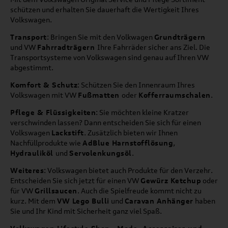
schützen und erhalten Sie dauerhaft die Wertigkeit Ihres
Volkswagen.
Transport
: Bringen Sie mit den Volkwagen
Grundträgern
und VW
Fahrradträgern
Ihre Fahrräder sicher ans Ziel. Die
Transportsysteme von Volkswagen sind genau auf Ihren VW
abgestimmt.
Komfort & Schutz
: Schützen Sie den Innenraum Ihres
Volkswagen mit VW
Fußmatten
oder
Kofferraumschalen
.
Pflege & Flüssigkeiten
: Sie möchten kleine Kratzer
verschwinden lassen? Dann entscheiden Sie sich für einen
Volkswagen
Lackstift
. Zusätzlich bieten wir Ihnen
Nachfüllprodukte wie
AdBlue Harnstofflösung
,
Hydrauliköl
und
Servolenkungsöl
.
Weiteres
: Volkswagen bietet auch Produkte für den Verzehr.
Entscheiden Sie sich jetzt für einen VW
Gewürz Ketchup
oder
für VW
Grillsaucen
. Auch die Spielfreude kommt nicht zu
kurz. Mit dem
VW Lego Bulli
und
Caravan Anhänger
haben
Sie und Ihr Kind mit Sicherheit ganz viel Spaß.