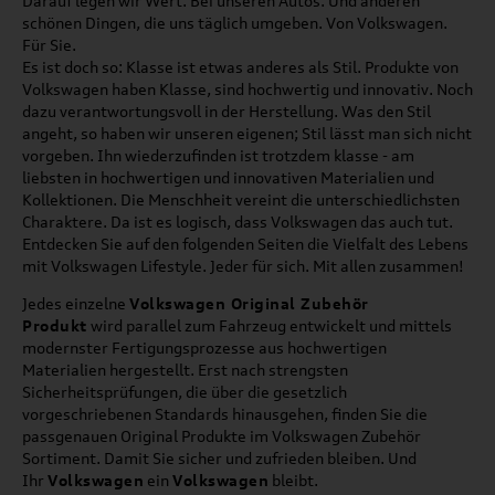
Darauf legen wir Wert. Bei unseren Autos. Und anderen
schönen Dingen, die uns täglich umgeben. Von Volkswagen.
Für Sie.
Es ist doch so: Klasse ist etwas anderes als Stil. Produkte von
Volkswagen haben Klasse, sind hochwertig und innovativ. Noch
dazu verantwortungsvoll in der Herstellung. Was den Stil
angeht, so haben wir unseren eigenen; Stil lässt man sich nicht
vorgeben. Ihn wiederzufinden ist trotzdem klasse - am
liebsten in hochwertigen und innovativen Materialien und
Kollektionen. Die Menschheit vereint die unterschiedlichsten
Charaktere. Da ist es logisch, dass Volkswagen das auch tut.
Entdecken Sie auf den folgenden Seiten die Vielfalt des Lebens
mit Volkswagen Lifestyle. Jeder für sich. Mit allen zusammen!
Jedes einzelne
Volkswagen Original Zubehör
Produkt
wird parallel zum Fahrzeug entwickelt und mittels
modernster Fertigungsprozesse aus hochwertigen
Materialien hergestellt. Erst nach strengsten
Sicherheitsprüfungen, die über die gesetzlich
vorgeschriebenen Standards hinausgehen, finden Sie die
passgenauen Original Produkte im Volkswagen Zubehör
Sortiment. Damit Sie sicher und zufrieden bleiben. Und
Ihr
Volkswagen
ein
Volkswagen
bleibt.