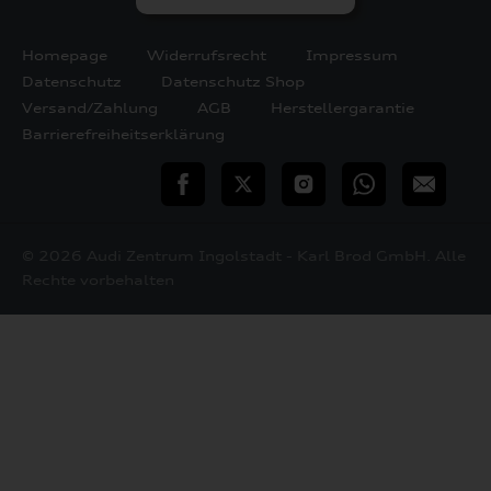
Homepage
Widerrufsrecht
Impressum
Datenschutz
Datenschutz Shop
Versand/Zahlung
AGB
Herstellergarantie
Barrierefreiheitserklärung
teilen
Twitter
Instagram
WhatsApp
E-
Mail
© 2026 Audi Zentrum Ingolstadt - Karl Brod GmbH. Alle
Rechte vorbehalten