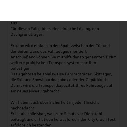
Wenn Sie Fahrräder, Ski, Snowboards oder
umfangreiches Gepäck transportieren wollen,
reicht auch der extrem geräumige Kofferraum des
Elektro-SUVs ŠKODA ENYAQ COUPÉ iV vielleicht nicht
aus.
Für diesen Fall gibt es eine einfache Lösung: den
Dachgrundträger.
Er kann wird einfach in den Spalt zwischen der Tür und
der Seitenwand des Fahrzeuges montiert
Anschließend können Sie mithilfe der so genannten T-Nut
weitere praktischen Transportsysteme an ihm
befestigen.
Dazu gehören beispielsweise Fahrradträger, Skiträger,
die Ski- und Snowboarddachbox oder der Gepäckkorb.
Damit wird die Transportkapazität Ihres Fahrzeugs auf
ein neues Niveau gebracht.
Wir haben auch über Sicherheit in jeder Hinsicht
nachgedacht.
Er ist abschließbar, was zum Schutz vor Diebstahl
beiträgt und er hat den herausfordernden City Crash Test
erfolgreich bestanden.