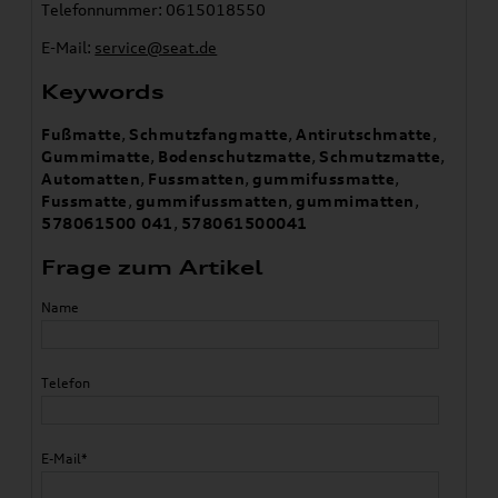
Telefonnummer: 0615018550
E-Mail:
service@seat.de
Keywords
Fußmatte
,
Schmutzfangmatte
,
Antirutschmatte
,
Gummimatte
,
Bodenschutzmatte
,
Schmutzmatte
,
Automatten
,
Fussmatten
,
gummifussmatte
,
Fussmatte
,
gummifussmatten
,
gummimatten
,
578061500 041
,
578061500041
Frage zum Artikel
Name
Telefon
E-Mail*