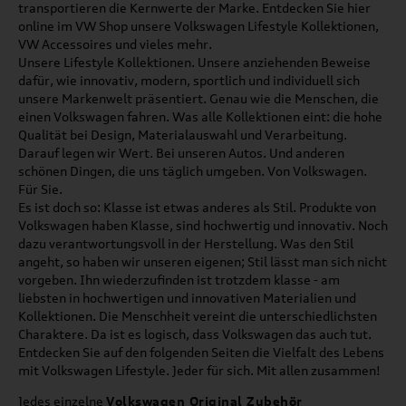
transportieren die Kernwerte der Marke. Entdecken Sie hier
online im VW Shop unsere Volkswagen Lifestyle Kollektionen,
VW Accessoires und vieles mehr.
Unsere Lifestyle Kollektionen. Unsere anziehenden Beweise
dafür, wie innovativ, modern, sportlich und individuell sich
unsere Markenwelt präsentiert. Genau wie die Menschen, die
einen Volkswagen fahren. Was alle Kollektionen eint: die hohe
Qualität bei Design, Materialauswahl und Verarbeitung.
Darauf legen wir Wert. Bei unseren Autos. Und anderen
schönen Dingen, die uns täglich umgeben. Von Volkswagen.
Für Sie.
Es ist doch so: Klasse ist etwas anderes als Stil. Produkte von
Volkswagen haben Klasse, sind hochwertig und innovativ. Noch
dazu verantwortungsvoll in der Herstellung. Was den Stil
angeht, so haben wir unseren eigenen; Stil lässt man sich nicht
vorgeben. Ihn wiederzufinden ist trotzdem klasse - am
liebsten in hochwertigen und innovativen Materialien und
Kollektionen. Die Menschheit vereint die unterschiedlichsten
Charaktere. Da ist es logisch, dass Volkswagen das auch tut.
Entdecken Sie auf den folgenden Seiten die Vielfalt des Lebens
mit Volkswagen Lifestyle. Jeder für sich. Mit allen zusammen!
Jedes einzelne
Volkswagen Original Zubehör