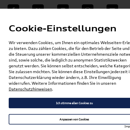
teilen
Twitter
Instagram
WhatsApp
E-Mail
Menü
Cookie-Einstellungen
»
Wir verwenden Cookies, um Ihnen ein optimales Webseiten-Erle
VW Shop - VW Originalteile und Zubehör
zu bieten. Dazu zählen Cookies, die für den Betrieb der Seite und
»
% Sale
die Steuerung unserer kommerziellen Unternehmensziele notw
Original SEAT CUPRA Terramar
sind, sowie solche, die lediglich zu anonymen Statistikzwecken
Gummifußmatten Satz Vorne + Hinten
genutzt werden. Sie können selbst entscheiden, welche Kategor
578061500 041
Sie zulassen möchten. Sie können diese Einstellungen jederzeit i
Datenschutzerklärung wieder ändern, z.B. Ihre Einwilligung
Original SEAT CUPRA
widerrufen. Weitere Informationen finden Sie in unseren
Datenschutzhinweisen
.
Terramar Gummifußmatten
Satz Vorne + Hinten
Ich stimme allen Cookies zu
578061500 041
Anpassen von Cookies
Imp