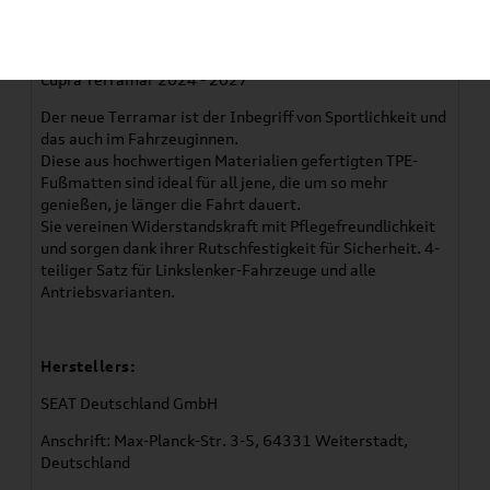
Artikelbeschreibung
Verwendung:
Cupra Terramar 2024 - 2027
Der neue Terramar ist der Inbegriff von Sportlichkeit und
das auch im Fahrzeuginnen.
Diese aus hochwertigen Materialien gefertigten TPE-
Fußmatten sind ideal für all jene, die um so mehr
genießen, je länger die Fahrt dauert.
Sie vereinen Widerstandskraft mit Pflegefreundlichkeit
und sorgen dank ihrer Rutschfestigkeit für Sicherheit. 4-
teiliger Satz für Linkslenker-Fahrzeuge und alle
Antriebsvarianten.
Herstellers:
SEAT Deutschland GmbH
Anschrift: Max-Planck-Str. 3-5, 64331 Weiterstadt,
Deutschland