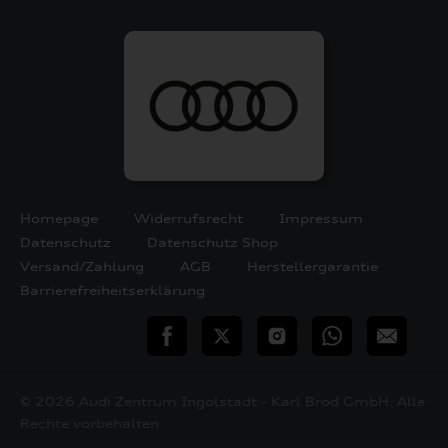
Homepage
Widerrufsrecht
Impressum
Datenschutz
Datenschutz Shop
Versand/Zahlung
AGB
Herstellergarantie
Barrierefreiheitserklärung
teilen
Twitter
Instagram
WhatsApp
E-
Mail
© 2026 Audi Zentrum Ingolstadt - Karl Brod GmbH. Alle
Rechte vorbehalten