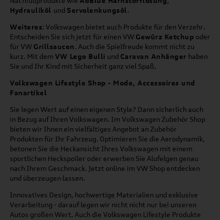
Nachfüllprodukte wie
AdBlue Harnstofflösung
,
Hydrauliköl
und
Servolenkungsöl
.
Weiteres
: Volkswagen bietet auch Produkte für den Verzehr.
Entscheiden Sie sich jetzt für einen VW
Gewürz Ketchup
oder
für VW
Grillsaucen
. Auch die Spielfreude kommt nicht zu
kurz. Mit dem
VW Lego Bulli
und
Caravan Anhänger
haben
Sie und Ihr Kind mit Sicherheit ganz viel Spaß.
Volkswagen Lifestyle Shop - Mode, Accessoires und
Fanartikel
Sie legen Wert auf einen eigenen Style? Dann sicherlich auch
in Bezug auf Ihren Volkswagen. Im Volkswagen Zubehör Shop
bieten wir Ihnen ein vielfältiges Angebot an Zubehör
Produkten für Ihr Fahrzeug. Optimieren Sie die Aerodynamik,
betonen Sie die Heckansicht Ihres Volkswagen mit einem
sportlichen Heckspoiler oder erwerben Sie Alufelgen genau
nach Ihrem Geschmack. Jetzt online im VW Shop entdecken
und überzeugen lassen.
Innovatives Design, hochwertige Materialien und exklusive
Verarbeitung - darauf legen wir nicht nicht nur bei unseren
Autos großen Wert. Auch die Volkswagen Lifestyle Produkte