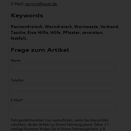
E-Mail:
service@seat.de
Keywords
Pannendreieck
,
Warndreieck
,
Warnweste
,
Verband
,
Tasche
,
Erse Hilfe
,
Hilfe
,
Pflaster
,
verarzten
,
Notfall
,
Frage zum Artikel
Name
Telefon
E-Mail*
Fahrgestellnummer (nur auszufüllen, wenn Sie überprüfen
möchten, ob der Artikel zu Ihrem Fahrzeug passt. Diese 17-
stellige Nummer finden Sie in Ihrem Fahrzeugschein, z.B.