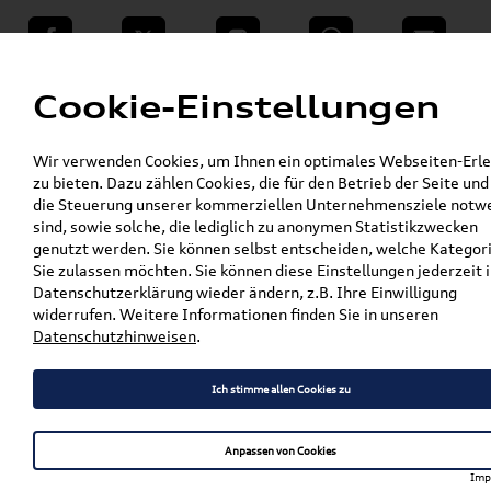
teilen
Twitter
Instagram
WhatsApp
E-Mail
Menü
Cookie-Einstellungen
»
Wir verwenden Cookies, um Ihnen ein optimales Webseiten-Erle
VW Shop - VW Originalteile und Zubehör
zu bieten. Dazu zählen Cookies, die für den Betrieb der Seite und
»
% Sale
die Steuerung unserer kommerziellen Unternehmensziele notw
Original SEAT CUPRA Sicherheitspaket (1
sind, sowie solche, die lediglich zu anonymen Statistikzwecken
kleines Warndreieck + Weste + großer
genutzt werden. Sie können selbst entscheiden, welche Kategor
Verbandkasten) 6H3093990AC
Sie zulassen möchten. Sie können diese Einstellungen jederzeit i
Datenschutzerklärung wieder ändern, z.B. Ihre Einwilligung
Original SEAT CUPRA
widerrufen. Weitere Informationen finden Sie in unseren
Datenschutzhinweisen
.
Sicherheitspaket (1 kleines
Warndreieck + Weste +
Ich stimme allen Cookies zu
großer Verbandkasten)
6H3093990AC
Anpassen von Cookies
Imp