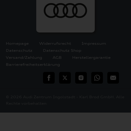
Homepage
Widerrufsrecht
Impressum
Datenschutz
Datenschutz Shop
Versand/Zahlung
AGB
Herstellergarantie
Barrierefreiheitserklärung
teilen
Twitter
Instagram
WhatsApp
E-
Mail
© 2026 Audi Zentrum Ingolstadt - Karl Brod GmbH. Alle
Rechte vorbehalten