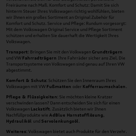
Freiräume nach Maß. Komfort und Schutz: Damit Sie sich
hinterm Steuer Ihres Volkswagen richtig wohlfühlen, bieten
wir Ihnen ein großes Sortiment an Original Zubehör für
Komfort und Schutz. Service und Pflege: Rundum vorgesorgt:
Mit dem Volkswagen Original Service und Pflege Sortiment
schützen und erhalten Sie dauerhaft die Wertigkeit Ihres
Volkswagen.
Transport
: Bringen Sie mit den Volkwagen
Grundträgern
und VW
Fahrradträgern
Ihre Fahrräder sicher ans Ziel. Die
Transportsysteme von Volkswagen sind genau auf Ihren VW
abgestimmt.
Komfort & Schutz
: Schützen Sie den Innenraum Ihres
Volkswagen mit VW
Fußmatten
oder
Kofferraumschalen
.
Pflege & Flüssigkeiten
: Sie möchten kleine Kratzer
verschwinden lassen? Dann entscheiden Sie sich für einen
Volkswagen
Lackstift
. Zusätzlich bieten wir Ihnen
Nachfüllprodukte wie
AdBlue Harnstofflösung
,
Hydrauliköl
und
Servolenkungsöl
.
Weiteres
: Volkswagen bietet auch Produkte für den Verzehr.