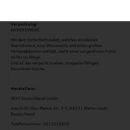
Artikelbeschreibung
Verpackung:
6H3093990AC
Mit dem Sicherheitspaket, welches ein kleines
Warndreieck, eine Warnweste und einen großen
Verbandskasten enthält, steht einer sorgenfreien Fahrt
nichts im Wege.
Und all das verpackt in einer strapazierfähigen
Kunstledertasche.
Herstellers:
SEAT Deutschland GmbH
Anschrift: Max-Planck-Str. 3-5, 64331 Weiterstadt,
Deutschland
Telefonnummer: 0615018550