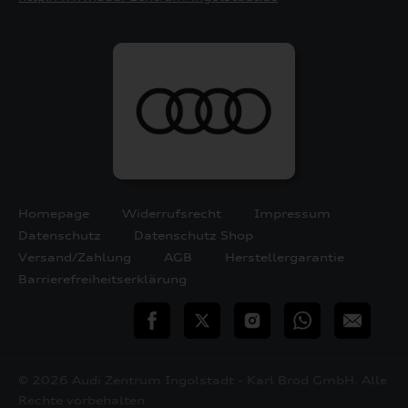
Homepage
Widerrufsrecht
Impressum
Datenschutz
Datenschutz Shop
Versand/Zahlung
AGB
Herstellergarantie
Barrierefreiheitserklärung
teilen
Twitter
Instagram
WhatsApp
E-
Mail
© 2026 Audi Zentrum Ingolstadt - Karl Brod GmbH. Alle
Rechte vorbehalten