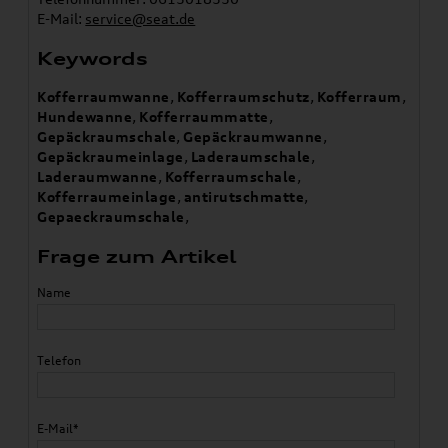
E-Mail:
service@seat.de
Keywords
Kofferraumwanne
,
Kofferraumschutz
,
Kofferraum
,
Hundewanne
,
Kofferraummatte
,
Gepäckraumschale
,
Gepäckraumwanne
,
Gepäckraumeinlage
,
Laderaumschale
,
Laderaumwanne
,
Kofferraumschale
,
Kofferraumeinlage
,
antirutschmatte
,
Gepaeckraumschale
,
Frage zum Artikel
Name
Telefon
E-Mail*