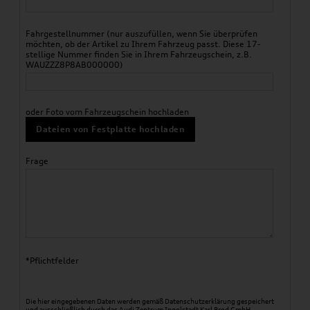
Fahrgestellnummer (nur auszufüllen, wenn Sie überprüfen
möchten, ob der Artikel zu Ihrem Fahrzeug passt. Diese 17-
stellige Nummer finden Sie in Ihrem Fahrzeugschein, z.B.
WAUZZZ8P8AB000000)
oder Foto vom Fahrzeugschein hochladen
Dateien von Festplatte hochladen
Frage
*Pflichtfelder
Die hier eingegebenen Daten werden gemäß
Datenschutzerklärung
gespeichert
und ausschließlich durch das Audi Zentrum Ingolstadt Karl Brod GmbH