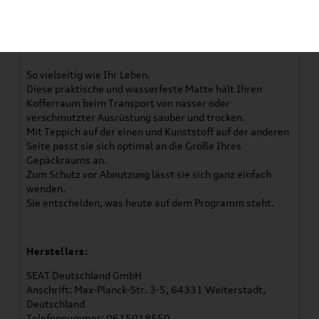
Verwendung:
Cupra Raval 2026 - 2027
So vielseitig wie Ihr Leben.
Diese praktische und wasserfeste Matte hält Ihren
Kofferraum beim Transport von nasser oder
verschmutzter Ausrüstung sauber und trocken.
Mit Teppich auf der einen und Kunststoff auf der anderen
Seite passt sie sich optimal an die Größe Ihres
Gepäckraums an.
Zum Schutz vor Abnutzung lässt sie sich ganz einfach
wenden.
Sie entscheiden, was heute auf dem Programm steht.
Herstellers:
SEAT Deutschland GmbH
Anschrift: Max-Planck-Str. 3-5, 64331 Weiterstadt,
Deutschland
Telefonnummer: 0615018550