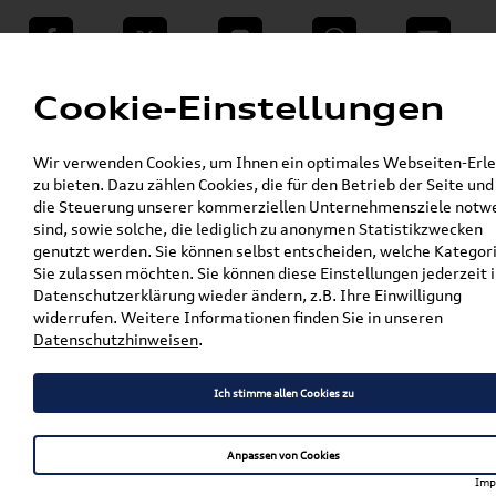
teilen
Twitter
Instagram
WhatsApp
E-Mail
Menü
Cookie-Einstellungen
»
Wir verwenden Cookies, um Ihnen ein optimales Webseiten-Erle
VW Shop - VW Originalteile und Zubehör
zu bieten. Dazu zählen Cookies, die für den Betrieb der Seite und
»
% Sale
die Steuerung unserer kommerziellen Unternehmensziele notw
Original SEAT CUPRA RAVAL Reversible
sind, sowie solche, die lediglich zu anonymen Statistikzwecken
Laderaumabdeckung 6FA061201
genutzt werden. Sie können selbst entscheiden, welche Kategor
Sie zulassen möchten. Sie können diese Einstellungen jederzeit i
Original SEAT CUPRA RAVAL
Datenschutzerklärung wieder ändern, z.B. Ihre Einwilligung
widerrufen. Weitere Informationen finden Sie in unseren
Reversible
Datenschutzhinweisen
.
Laderaumabdeckung
6FA061201
Ich stimme allen Cookies zu
Anpassen von Cookies
Imp
Artikelbeschreibung