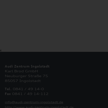
X
Audi Zentrum Ingolstadt
Karl Brod GmbH
Neuburger Straße 75
85057 Ingolstadt
Tel.
0841 / 49 14-0
Fax
0841 / 49 14-112
info@audi-zentrum-ingolstadt.de
http://www.audi-zentrum-ingolstadt.de