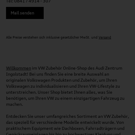
Tel: 0841 / 4914 - 307
Mail senden
Alle Preise verstehen sich inklusive gesetzlicher MwSt. und
Versand
Willkommen
im VW Zubehör Online-Shop des Audi Zentrum
Ingolstadt! Bei uns finden Sie eine breite Auswahl an
originalen Volkswagen Produkten und Zubehör, um Ihren
Volkswagen zu individualisieren und Ihren VW-Lifestyle zu
unterstreichen. Unser Shop bietet Ihnen alles, was Sie
benötigen, um Ihren VW zu einem einzigartigen Fahrzeug zu
machen.
Entdecken Sie unser umfangreiches Sortiment an VW Zubehör,
das speziell für verschiedene Modelle entwickelt wurde. Von
praktischem Equipment wie Dachboxen, Fahrradträgern und
Gepäckraumeinlagen bis hin zu hochwertiger Kleidung und