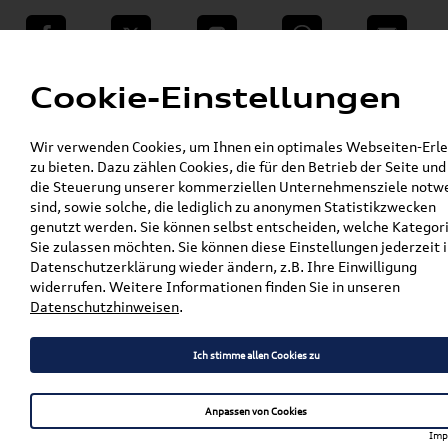
teilen
Twitter
Instagram
WhatsApp
E-Mail
Menü
Cookie-Einstellungen
»
Wir verwenden Cookies, um Ihnen ein optimales Webseiten-Erle
VW Shop - VW Originalteile und Zubehör
zu bieten. Dazu zählen Cookies, die für den Betrieb der Seite und
»
»
SEAT Produkte
SEAT CUPRA
Collection
die Steuerung unserer kommerziellen Unternehmensziele notw
»
sind, sowie solche, die lediglich zu anonymen Statistikzwecken
Original SEAT CUPRA Ladekabel (3 in 1)
genutzt werden. Sie können selbst entscheiden, welche Kategor
000051444AR
Sie zulassen möchten. Sie können diese Einstellungen jederzeit i
Datenschutzerklärung wieder ändern, z.B. Ihre Einwilligung
Original SEAT CUPRA
widerrufen. Weitere Informationen finden Sie in unseren
Datenschutzhinweisen
.
Ladekabel (3 in 1)
000051444AR
Ich stimme allen Cookies zu
Anpassen von Cookies
Artikelbeschreibung
Imp