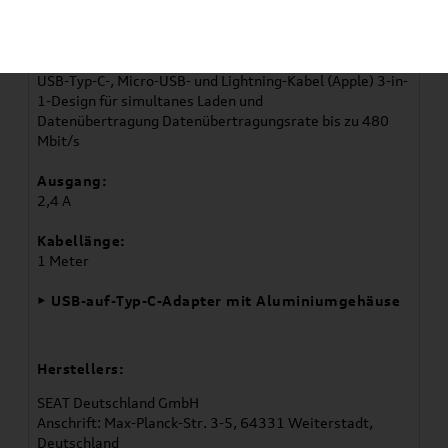
Komplettlösung im CUPRA Design
• 3-in-1-MFI-Kabel:
USB-Typ-C-, Micro-USB- und Lightning-Kabel (Apple) 3-in-
1-Design für simultanes Laden und
Datenübertragung Datenübertragungsrate bis zu 480
Mbit/s
Ausgang:
2,4 A
Kabellänge:
1 Meter
• USB-auf-Typ-C-Adapter mit Aluminiumgehäuse
Herstellers:
SEAT Deutschland GmbH
Anschrift: Max-Planck-Str. 3-5, 64331 Weiterstadt,
Deutschland