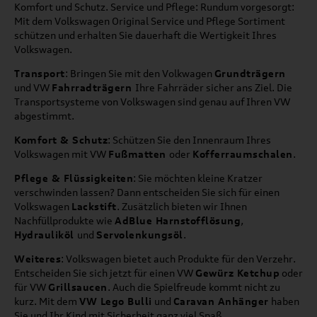
Komfort und Schutz. Service und Pflege: Rundum vorgesorgt:
Mit dem Volkswagen Original Service und Pflege Sortiment
schützen und erhalten Sie dauerhaft die Wertigkeit Ihres
Volkswagen.
Transport
: Bringen Sie mit den Volkwagen
Grundträgern
und VW
Fahrradträgern
Ihre Fahrräder sicher ans Ziel. Die
Transportsysteme von Volkswagen sind genau auf Ihren VW
abgestimmt.
Komfort & Schutz
: Schützen Sie den Innenraum Ihres
Volkswagen mit VW
Fußmatten
oder
Kofferraumschalen
.
Pflege & Flüssigkeiten
: Sie möchten kleine Kratzer
verschwinden lassen? Dann entscheiden Sie sich für einen
Volkswagen
Lackstift
. Zusätzlich bieten wir Ihnen
Nachfüllprodukte wie
AdBlue Harnstofflösung
,
Hydrauliköl
und
Servolenkungsöl
.
Weiteres
: Volkswagen bietet auch Produkte für den Verzehr.
Entscheiden Sie sich jetzt für einen VW
Gewürz Ketchup
oder
für VW
Grillsaucen
. Auch die Spielfreude kommt nicht zu
kurz. Mit dem
VW Lego Bulli
und
Caravan Anhänger
haben
Sie und Ihr Kind mit Sicherheit ganz viel Spaß.