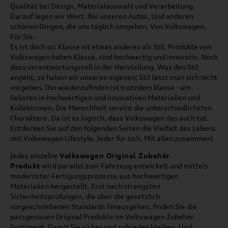
Qualität bei Design, Materialauswahl und Verarbeitung.
Darauf legen wir Wert. Bei unseren Autos. Und anderen
schönen Dingen, die uns täglich umgeben. Von Volkswagen.
Für Sie.
Es ist doch so: Klasse ist etwas anderes als Stil. Produkte von
Volkswagen haben Klasse, sind hochwertig und innovativ. Noch
dazu verantwortungsvoll in der Herstellung. Was den Stil
angeht, so haben wir unseren eigenen; Stil lässt man sich nicht
vorgeben. Ihn wiederzufinden ist trotzdem klasse - am
liebsten in hochwertigen und innovativen Materialien und
Kollektionen. Die Menschheit vereint die unterschiedlichsten
Charaktere. Da ist es logisch, dass Volkswagen das auch tut.
Entdecken Sie auf den folgenden Seiten die Vielfalt des Lebens
mit Volkswagen Lifestyle. Jeder für sich. Mit allen zusammen!
Jedes einzelne
Volkswagen Original Zubehör
Produkt
wird parallel zum Fahrzeug entwickelt und mittels
modernster Fertigungsprozesse aus hochwertigen
Materialien hergestellt. Erst nach strengsten
Sicherheitsprüfungen, die über die gesetzlich
vorgeschriebenen Standards hinausgehen, finden Sie die
passgenauen Original Produkte im Volkswagen Zubehör
Sortiment. Damit Sie sicher und zufrieden bleiben. Und