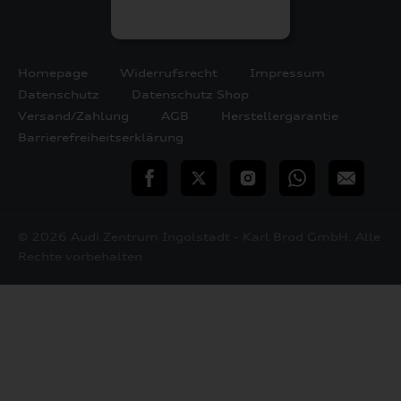
Homepage
Widerrufsrecht
Impressum
Datenschutz
Datenschutz Shop
Versand/Zahlung
AGB
Herstellergarantie
Barrierefreiheitserklärung
teilen
Twitter
Instagram
WhatsApp
E-
Mail
© 2026 Audi Zentrum Ingolstadt - Karl Brod GmbH. Alle
Rechte vorbehalten